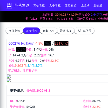
芦苇复盘
竞价看板
盘中看板
复盘看板
龙虎榜
北交所
上证指数
3940.93
/
+1.04%
两市成交
2.64万亿
较
热门板块
医药 (18家)
PCB板 (16家)
国产芯片 (4家)
业绩增长
今日上榜
资金强榜
高频上榜
最近连板
高胜率信号
600276
恒瑞医药
4.8%
76亿
/
3317.1亿
47.3亿
1.4%
0板
昨额:
昨换:
昨板:
1474.3万
2.22
16.1
L1
今换:
偏离:
ROE
4.2
毛利
86.6
负债
10.0
利润
22.8亿
资金:
9.2亿
3亿
-2.1亿
-2.7亿
药品研发、生产和销售。
财务信息
报告期: 2026-03-31
ROE:
4.15%
毛利率:
86.6%
资产负债率:
10.02%
净利润:
22.8亿