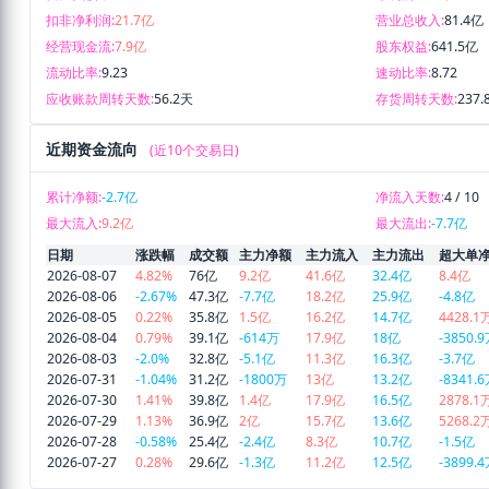
扣非净利润:
21.7亿
营业总收入:
81.4亿
经营现金流:
7.9亿
股东权益:
641.5亿
流动比率:
9.23
速动比率:
8.72
应收账款周转天数:
56.2天
存货周转天数:
237.
近期资金流向
(近10个交易日)
累计净额:
-2.7亿
净流入天数:
4 / 10
最大流入:
9.2亿
最大流出:
-7.7亿
日期
涨跌幅
成交额
主力净额
主力流入
主力流出
超大单
2026-08-07
4.82%
76亿
9.2亿
41.6亿
32.4亿
8.4亿
2026-08-06
-2.67%
47.3亿
-7.7亿
18.2亿
25.9亿
-4.8亿
2026-08-05
0.22%
35.8亿
1.5亿
16.2亿
14.7亿
4428.1
2026-08-04
0.79%
39.1亿
-614万
17.9亿
18亿
-3850.
2026-08-03
-2.0%
32.8亿
-5.1亿
11.3亿
16.3亿
-3.7亿
2026-07-31
-1.04%
31.2亿
-1800万
13亿
13.2亿
-8341.
2026-07-30
1.41%
39.8亿
1.4亿
17.9亿
16.5亿
2878.1
2026-07-29
1.13%
36.9亿
2亿
15.7亿
13.6亿
5268.2
2026-07-28
-0.58%
25.4亿
-2.4亿
8.3亿
10.7亿
-1.5亿
2026-07-27
0.28%
29.6亿
-1.3亿
11.2亿
12.5亿
-3899.