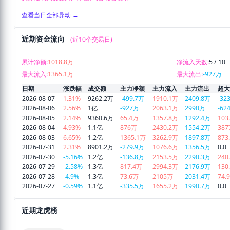
查看当日全部异动 →
近期资金流向
(近10个交易日)
累计净额:
1018.8万
净流入天数:
5 / 10
最大流入:
1365.1万
最大流出:
-927万
日期
涨跌幅
成交额
主力净额
主力流入
主力流出
超大
2026-08-07
1.31%
9262.2万
-499.7万
1910.1万
2409.8万
-32
2026-08-06
2.56%
1亿
-927万
2063.1万
2990万
-62
2026-08-05
2.14%
9360.6万
65.4万
1357.8万
1292.4万
103
2026-08-04
4.93%
1.1亿
876万
2430.2万
1554.2万
38
2026-08-03
6.65%
1.2亿
1365.1万
3262.9万
1897.8万
873
2026-07-31
2.31%
8901.2万
-279.9万
1076.6万
1356.5万
0.0
2026-07-30
-5.16%
1.2亿
-136.8万
2153.5万
2290.3万
240
2026-07-29
-2.58%
1.3亿
817.4万
2994.3万
2176.9万
130
2026-07-28
-4.9%
1.3亿
73.6万
2105万
2031.4万
74.
2026-07-27
-0.59%
1.1亿
-335.5万
1655.2万
1990.7万
0.0
近期龙虎榜