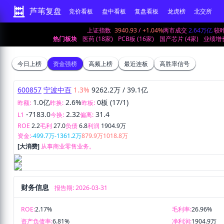
芦苇复盘
竞价看板
盘中看板
复盘看板
龙虎榜
北交所
上证指数
3940.93
/
+1.04%
两市成交
2.64万亿
较
热门板块
医药 (18家)
PCB板 (16家)
国产芯片 (4家)
业绩增长
今日上榜
资金强榜
高频上榜
最近连板
高胜率信号
600857
宁波中百
1.3%
9262.2万
/
39.1亿
1.0亿
2.6%
0板 (17/1)
昨额:
昨换:
昨板:
-7183.0
2.32
31.4
L1
今换:
偏离:
ROE
2.2
毛利
27.0
负债
6.8
利润
1904.9万
资金:
-499.7万
-1361.2万
879.9万
1018.8万
[大消费]
从事商业零售业务。
财务信息
报告期: 2026-03-31
ROE:
2.17%
毛利率:
26.96%
资产负债率:
6.81%
净利润:
1904.9万