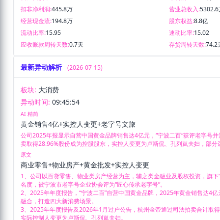
扣非净利润:
445.8万
营业总收入:
5302.
经营现金流:
194.8万
股东权益:
8.8亿
流动比率:
15.95
速动比率:
15.02
应收账款周转天数:
0.7天
存货周转天数:
74.2
最新异动解析
(2026-07-15)
板块:
大消费
异动时间:
09:45:54
AI 精简
黄金销售4亿+实控人变更+老字号文旅
公司2025年报显示自营中国黄金品牌销售达4亿元，“宁波二百“获评老字号
卖取得28.96%股份成为控股股东，实控人变更为卢斯侃、孔列岚夫妇，部分
原文
商业零售+物业房产+黄金批发+实控人变更
1、公司以百货零售、物业类房产经营为主，辅之类金融业及股权投资，旗下“
名度，被宁波市老字号企业协会评为“匠心传承老字号”。

2、2025年年度报告，“宁波二百”自营中国黄金品牌，2025年黄金销售达4
融合，打造四大新消费场景。

3、2025年年度报告及2026年1月过户公告，杭州金帝通过司法拍卖合计取得
实际控制人变更为卢斯侃、孔列岚夫妇。