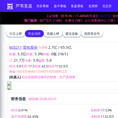
芦苇复盘
竞价看板
盘中看板
复盘看板
龙虎榜
北交所
上证指数
3878.96
/
+1.48%
两市成交
2.63万亿
较
热门板块
国产芯片 (14家)
光通信 (9家)
云计算数据中心 (7家)
今日上榜
资金强榜
高频上榜
最近连板
高胜率信号
603211
晋拓股份
5.6%
2.7亿
/
65.5亿
3.3亿
5.3%
0板 (18/1)
昨额:
昨换:
昨板:
21.7万
3.9
5.8
L1
今换:
偏离:
ROE
0.9
毛利
17.5
负债
42.5
利润
1132.9万
资金:
185.6万
4693.1万
6671.8万
3899.2万
[机器人]
铝合金精密压铸件的研发、生产及销售。
财务信息
报告期: 2026-03-31
ROE:
0.91%
毛利率:
17.53%
资产负债率:
42.45%
净利润:
1132.9万