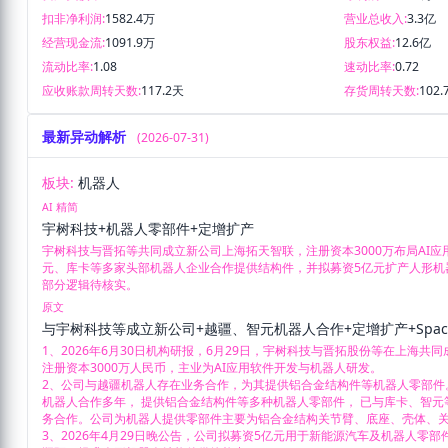
扣非净利润:
1582.4万
营业总收入:
3.3亿
经营现金流:
1091.9万
股东权益:
12.6亿
流动比率:
1.08
速动比率:
0.72
应收账款周转天数:
117.2天
存货周转天数:
102.
最新异动解析
(2026-07-31)
板块:
机器人
AI 精简
宇树科技+机器人零部件+定增扩产
宇树科技与晋拓等共同成立新公司上海拓天智联，注册资本3000万布局AI
元、库卡等多家头部机器人企业合作提供结构件，并拟募资5亿元扩产人形机器
部分逻辑待核实。
原文
与宇树科技等成立新公司+越疆、智元机器人合作+定增扩产+Spac
1、2026年6月30日机构研报，6月29日，宇树科技与晋拓股份等在上海共
注册资本3000万人民币，主业为AI应用软件开发与机器人研发。

2、公司与越疆机器人存在业务合作，为其提供铝合金结构件等机器人零部件。2
机器人合作多年， 提供铝合金结构件等多种机器人零部件， 已与库卡、智
务合作。公司为机器人提供零部件主要为铝合金结构关节臂、底座、壳体、关
3、2026年4月29日晚公告，公司拟募资5亿元用于新能源汽车及机器人零