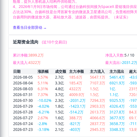
瓶颈，提升人形机器人结构件供给能力。

4、2026年1月9日市场传闻，公司通过台扬科技间接为SpaceX 星链项目
占比达30%。台扬科技是台湾首家专业的微波及卫星通讯公司，负责相控阵
台扬用到的微波放大器、基站放大器、滤波器，由晋拓提供。（未证实）
查看当日全部异动 →
近期资金流向
(近10个交易日)
累计净额:
3899.2万
净流入天数:
5 / 10
最大流入:
4322万
最大流出:
-2031.2
日期
涨跌幅
成交额
主力净额
主力流入
主力流出
超大
2026-08-05
5.57%
2.7亿
185.6万
5647.1万
5461.4万
-43
2026-08-04
5.11%
3.3亿
185.4万
7107.3万
6921.9万
-59
2026-08-03
6.31%
4.8亿
4322万
1.5亿
1亿
231
2026-07-31
7.37%
3.7亿
4009.9万
1.5亿
1.1亿
720
2026-07-30
-10.02%
2.3亿
-2031.2万
7294.3万
9325.5万
-19
2026-07-29
-4.02%
1.8亿
-1423.1万
2903.3万
4326.4万
-55
2026-07-28
-6.21%
1.5亿
-514.2万
2613.7万
3127.8万
84.
2026-07-27
2.67%
1.6亿
388.7万
4066.6万
3677.9万
69.
2026-07-24
-2.8%
1.5亿
-821万
2837.7万
3658.7万
-71
2026-07-23
-3.18%
2.1亿
-403万
2945.3万
3348.3万
13.