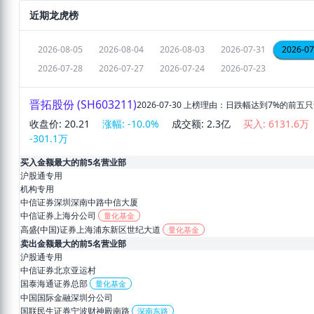
近期龙虎榜
2026-08-05
2026-08-04
2026-08-03
2026-07-31
2026-07
2026-07-28
2026-07-27
2026-07-24
2026-07-23
晋拓股份
(
SH603211
)
2026-07-30
上榜理由：
日跌幅达到7%的前五
收盘价:
20.21
涨幅:
-10.0
%
成交额:
2.3亿
买入:
6131.6万
-301.1万
买入金额最大的前5名营业部
沪股通专用
机构专用
中信证券深圳深南中路中信大厦
中信证券上海分公司
量化基金
高盛(中国)证券上海浦东新区世纪大道
量化基金
卖出金额最大的前5名营业部
沪股通专用
中信证券北京亚运村
国泰海通证券总部
量化基金
中国国际金融深圳分公司
国联民生证券宁波财神殿南路
深南东路