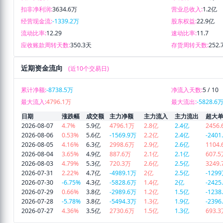
扣非净利润:
3634.6万
营业总收入:
1.2亿
经营现金流:
-1339.2万
股东权益:
22.9亿
流动比率:
12.29
速动比率:
11.7
应收账款周转天数:
350.3天
存货周转天数:
252.
近期资金流向
(近10个交易日)
累计净额:
-8738.5万
净流入天数:
5 / 10
最大流入:
4796.1万
最大流出:
-5828.6
日期
涨跌幅
成交额
主力净额
主力流入
主力流出
超大
2026-08-07
4.7%
5.9亿
4796.1万
2.8亿
2.4亿
2456
2026-08-06
0.53%
5.6亿
-1569.9万
2.2亿
2.4亿
-2401
2026-08-05
4.16%
6.3亿
2998.6万
2.9亿
2.6亿
1104
2026-08-04
3.65%
4.9亿
887.6万
2.1亿
2.1亿
607.
2026-08-03
4.79%
5.3亿
720.3万
2.6亿
2.5亿
3249
2026-07-31
2.22%
4.7亿
-4989.1万
2亿
2.5亿
-129
2026-07-30
-6.75%
4.3亿
-5828.6万
1.4亿
2亿
-2425
2026-07-29
0.66%
3.8亿
-2989.6万
1.2亿
1.5亿
-1238
2026-07-28
-5.78%
3.8亿
-5494.3万
1.3亿
1.9亿
-2396
2026-07-27
4.36%
3.5亿
2730.6万
1.5亿
1.3亿
693.