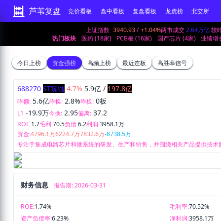
芦苇复盘
竞价看板
盘中看板
复盘看板
龙虎榜
北交所
上证指数
3940.93
/
+1.04%
两市成交
2.64万亿
较
热门板块
医药 (18家)
PCB板 (16家)
国产芯片 (4家)
业绩增长
今日上榜
资金强榜
高频上榜
最近连板
高胜率信号
688270
ST臻镭
4.7%
5.9亿
/
197.8亿
5.6亿
2.8%
0板
昨额:
昨换:
昨板:
-19.9万
2.95
37.2
L1
今换:
偏离:
ROE
1.7
毛利
70.5
负债
6.2
利润
3958.1万
资金:
4796.1万
6224.7万
7832.6万
-8738.5万
专注于集成电路芯片和微系统的研发、生产和销售，并围绕相关产品提供技术
财务信息
报告期: 2026-03-31
ROE:
1.74%
毛利率:
70.52%
资产负债率:
6.23%
净利润:
3958.1万