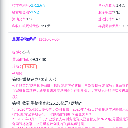
扣非净利润:
-3752.6万
营业总收入:
2.4亿
经营现金流:
-1.5亿
股东权益:
47亿
流动比率:
1.98
速动比率:
1.49
应收账款周转天数:
26.0天
存货周转天数:
1019
最新异动解析
(2026-07-06)
板块:
公告
异动时间:
09:37:30
连板:
3天3板
AI 精简
摘帽+重整完成+国企入股
公司股票7月2日起撤销退市风险警示正式摘帽，日涨跌幅恢复10%；此前破产
并完成股票过户，新增四川发展系国企为产业投资人，重整执行取得实质进
原文
摘帽+收到重整投资款26.28亿元+房地产
1、2026年6月30日晚公告，公司股票于2026年7月2日起撤销退市风险警示
科”变更为“金科股份”，日涨跌幅限制由5%变更为10%。

2、2025年9月25日，产业投资人与财务投资人已全额支付26.28亿元重
合同即将签署，公司重整计划执行取得实质进展。
