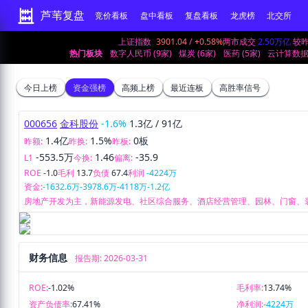
芦苇复盘
竞价看板
盘中看板
复盘看板
龙虎榜
北交所
上证指数
3901.04
/
+0.58%
两市成交
2.50万亿
较
热门板块
数字人民币 (9家)
煤炭 (6家)
医药 (5家)
云计算数据中
今日上榜
资金强榜
高频上榜
最近连板
高胜率信号
000656
金科股份
-1.6%
1.3亿
/
91亿
1.4亿
1.5%
0板
昨额:
昨换:
昨板:
-553.5万
1.46
-35.9
L1
今换:
偏离:
ROE
-1.0
毛利
13.7
负债
67.4
利润
-4224万
资金:
-1632.6万
-3978.6万
-4118万
-1.2亿
房地产开发为主，新能源发电、社区综合服务、酒店经营管理、园林、门窗、
财务信息
报告期: 2026-03-31
ROE:
-1.02%
毛利率:
13.74%
资产负债率:
67.41%
净利润:
-4224万