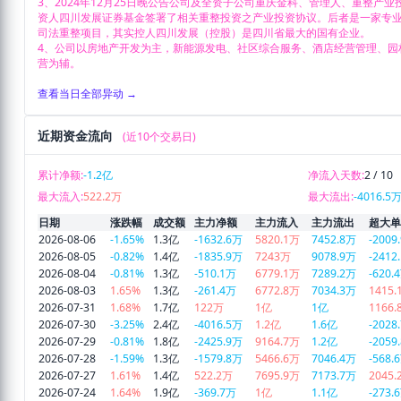
3、2024年12月25日晚公告公司及全资子公司重庆金科、管理人、重整产
资人四川发展证券基金签署了相关重整投资之产业投资协议。后者是一家专
司法重整项目，其实控人四川发展（控股）是四川省最大的国有企业。

4、公司以房地产开发为主，新能源发电、社区综合服务、酒店经营管理、园
营为辅。
查看当日全部异动 →
近期资金流向
(近10个交易日)
累计净额:
-1.2亿
净流入天数:
2 / 10
最大流入:
522.2万
最大流出:
-4016.5
日期
涨跌幅
成交额
主力净额
主力流入
主力流出
超大单
2026-08-06
-1.65%
1.3亿
-1632.6万
5820.1万
7452.8万
-2009
2026-08-05
-0.82%
1.4亿
-1835.9万
7243万
9078.9万
-2412
2026-08-04
-0.81%
1.3亿
-510.1万
6779.1万
7289.2万
-620.
2026-08-03
1.65%
1.3亿
-261.4万
6772.8万
7034.3万
1415.
2026-07-31
1.68%
1.7亿
122万
1亿
1亿
1166.
2026-07-30
-3.25%
2.4亿
-4016.5万
1.2亿
1.6亿
-2028
2026-07-29
-0.81%
1.8亿
-2425.9万
9164.7万
1.2亿
-2059
2026-07-28
-1.59%
1.3亿
-1579.8万
5466.6万
7046.4万
-568.
2026-07-27
1.61%
1.4亿
522.2万
7695.9万
7173.7万
2045.
2026-07-24
1.64%
1.9亿
-369.7万
1亿
1.1亿
-273.