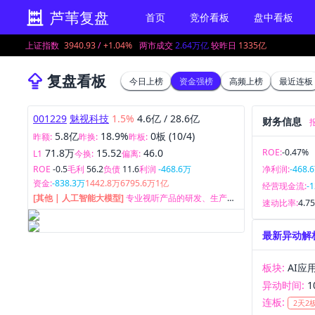
芦苇复盘
首页
竞价看板
盘中看板
上证指数
3940.93
/
+1.04%
两市成交
2.64万亿
较昨日
1335亿
复盘看板
今日上榜
资金强榜
高频上榜
最近连板
001229
魅视科技
1.5%
4.6亿
/
28.6亿
财务信息
报
5.8亿
18.9%
0板 (10/4)
昨额:
昨换:
昨板:
71.8万
15.52
46.0
ROE:
-0.47%
L1
今换:
偏离:
ROE
-0.5
毛利
56.2
负债
11.6
利润
-468.6万
净利润:
-468.
资金:
-838.3万
1442.8万
6795.6万
1亿
经营现金流:
-
[其他 | 人工智能大模型]
专业视听产品的研发、生产、
速动比率:
4.7
销售及应用。
最新异动解
板块:
AI应
异动时间:
1
连板:
2天2