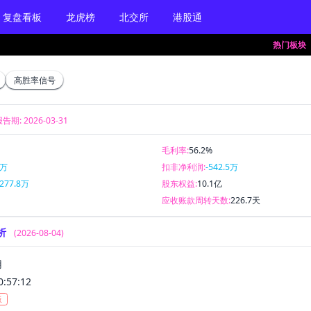
复盘看板
龙虎榜
北交所
港股通
热门板块
高胜率信号
告期: 2026-03-31
毛利率:
56.2%
6万
扣非净利润:
-542.5万
1277.8万
股东权益:
10.1亿
5
应收账款周转天数:
226.7天
析
(2026-08-04)
用
0:57:12
板