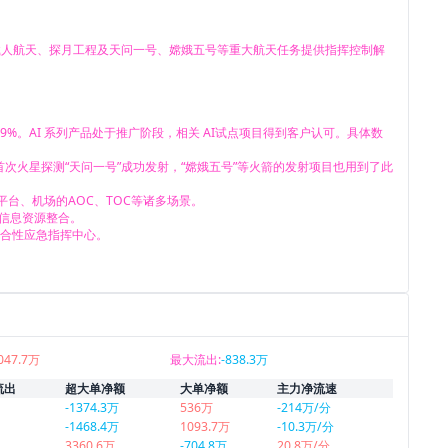
为中国载人航天、探月工程及天问一号、嫦娥五号等重大航天任务提供指挥控制解
212.59%。AI 系列产品处于推广阶段，相关 AI试点项目得到客户认可。具体数
首次火星探测“天问一号”成功发射，“嫦娥五号”等火箭的发射项目也用到了此
台、机场的AOC、TOC等诸多场景。

信息资源整合。

综合性应急指挥中心。
047.7万
最大流出:
-838.3万
流出
超大单净额
大单净额
主力净流速
-1374.3万
536万
-214万/分
-1468.4万
1093.7万
-10.3万/分
3360.6万
-704.8万
20.8万/分