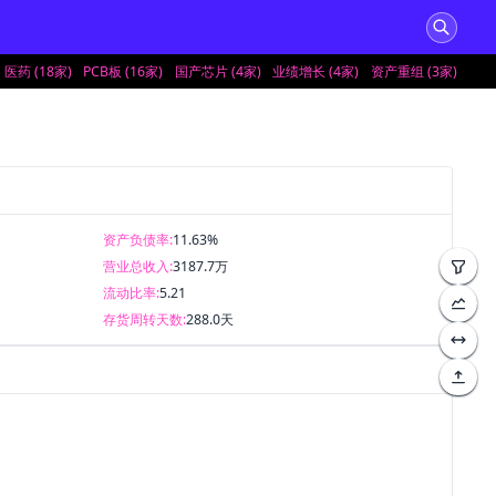
医药 (18家)
PCB板 (16家)
国产芯片 (4家)
业绩增长 (4家)
资产重组 (3家)
资产负债率:
11.63%
营业总收入:
3187.7万
流动比率:
5.21
存货周转天数:
288.0天