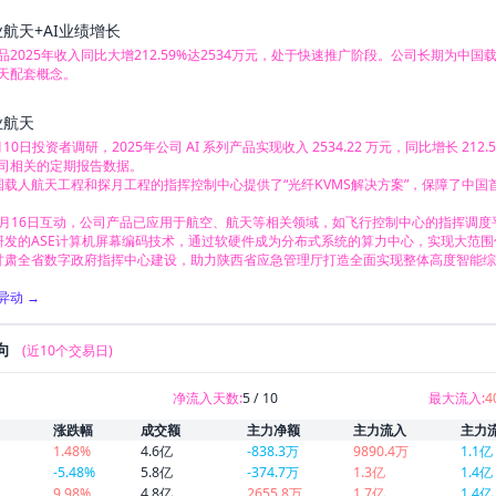
业航天+AI业绩增长
产品2025年收入同比大增212.59%达2534万元，处于快速推广阶段。公司长期
天配套概念。
业航天
6月10日投资者调研，2025年公司 AI 系列产品实现收入 2534.22 万元，同比增长 
司相关的定期报告数据。

国载人航天工程和探月工程的指挥控制中心提供了“光纤KVMS解决方案”，保障了中国
年12月16日互动，公司产品已应用于航空、航天等相关领域，如飞行控制中心的指挥调度平
研发的ASE计算机屏幕编码技术，通过软硬件成为分布式系统的算力中心，实现大范围
甘肃全省数字政府指挥中心建设，助力陕西省应急管理厅打造全面实现整体高度智能
异动 →
向
(近10个交易日)
净流入天数:
5 / 10
最大流入:
4
涨跌幅
成交额
主力净额
主力流入
主力
1.48%
4.6亿
-838.3万
9890.4万
1.1亿
-5.48%
5.8亿
-374.7万
1.3亿
1.4亿
9.98%
4.8亿
2655.8万
1.7亿
1.4亿