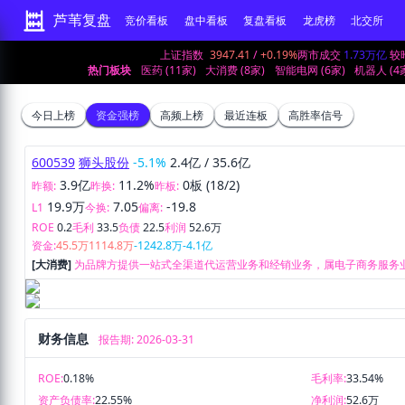
芦苇复盘
竞价看板
盘中看板
复盘看板
龙虎榜
北交所
上证指数
3947.41
/
+0.19%
两市成交
1.73万亿
较
热门板块
医药 (11家)
大消费 (8家)
智能电网 (6家)
机器人 (4
今日上榜
资金强榜
高频上榜
最近连板
高胜率信号
600539
狮头股份
-5.1%
2.4亿
/
35.6亿
3.9亿
11.2%
0板 (18/2)
昨额:
昨换:
昨板:
19.9万
7.05
-19.8
L1
今换:
偏离:
ROE
0.2
毛利
33.5
负债
22.5
利润
52.6万
资金:
45.5万
1114.8万
-1242.8万
-4.1亿
[大消费]
为品牌方提供一站式全渠道代运营业务和经销业务，属电子商务服务
财务信息
报告期: 2026-03-31
ROE:
0.18%
毛利率:
33.54%
资产负债率:
22.55%
净利润:
52.6万