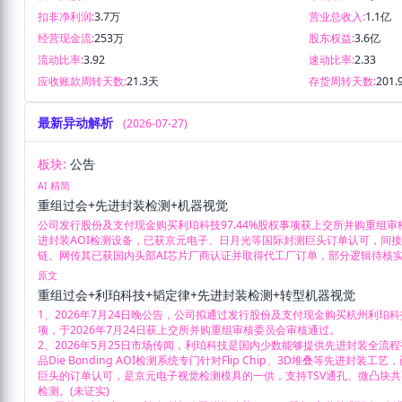
扣非净利润:
3.7万
营业总收入:
1.1亿
经营现金流:
253万
股东权益:
3.6亿
流动比率:
3.92
速动比率:
2.33
应收账款周转天数:
21.3天
存货周转天数:
201.
最新异动解析
(2026-07-27)
板块:
公告
AI 精简
重组过会+先进封装检测+机器视觉
公司发行股份及支付现金购买利珀科技97.44%股权事项获上交所并购重组
进封装AOI检测设备，已获京元电子、日月光等国际封测巨头订单认可，间接进
链。网传其已获国内头部AI芯片厂商认证并取得代工厂订单，部分逻辑待核
原文
重组过会+利珀科技+韬定律+先进封装检测+转型机器视觉
1、2026年7月24日晚公告，公司拟通过发行股份及支付现金购买杭州利珀科技
项，于2026年7月24日获上交所并购重组审核委员会审核通过。

2、2026年5月25日市场传闻，利珀科技是国内少数能够提供先进封装全流
品Die Bonding AOI检测系统专门针对Flip Chip、3D堆叠等先进封
巨头的订单认可，是京元电子视觉检测模具的一供，支持TSV通孔、微凸块
检测。(未证实)
