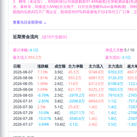
3、网传（未证实），利珀科技(公司拟收购其97.44%股权)主营检测设备(
光、泰科等，间接进入NV链(京元电子、日月光等垄断Rubin架构检测)，同时有
获国内头部AI芯片厂商认证，取得苏州SPIL和渠梁电子QLE等代工厂订单
查看当日全部异动 →
近期资金流向
(近10个交易日)
累计净额:
-4.1亿
净流入天数:
5 / 10
最大流入:
955.2万
最大流出:
-3.1亿
日期
涨跌幅
成交额
主力净额
主力流入
主力流出
超大
2026-08-07
7.13%
3.9亿
45.5万
9748.8万
9703.3万
460.
2026-08-06
1.81%
2.3亿
955.2万
6081.5万
5126.3万
325.
2026-08-05
1.99%
2.6亿
114万
6312.6万
6198.6万
-122
2026-08-04
5.09%
3.3亿
621.7万
8225.2万
7603.5万
789.
2026-08-03
-6.76%
2.5亿
-2979.2万
4931.3万
7910.6万
-276
2026-07-31
-2.85%
3.8亿
-2098.8万
8894.6万
1.1亿
-757
2026-07-30
2.5%
5.1亿
25.4万
1.4亿
1.4亿
-728
2026-07-29
-10.0%
4亿
-3527.1万
1亿
1.4亿
-270
2026-07-28
-10.01%
5.6亿
-3540.6万
1.4亿
1.8亿
-234
2026-07-27
-3.94%
10.4亿
-3.1亿
2.4亿
5.5亿
-1.8