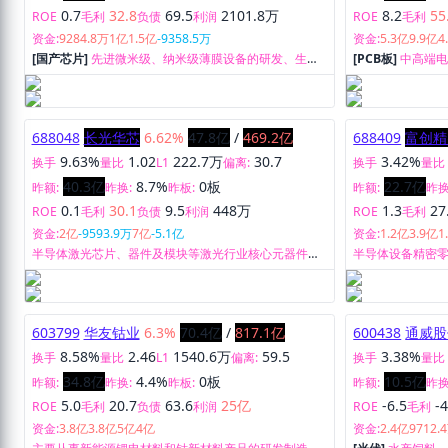
0.7
32.8
69.5
2101.8万
8.2
55
ROE
毛利
负债
利润
ROE
毛利
资金:
9284.8万
1亿
1.5亿
-9358.5万
资金:
5.3亿
9.9亿
4
[国产芯片]
先进微米级、纳米级薄膜设备的研发、生产
[PCB板]
中高端
与销售。
细纱的研发、生
688048
长光华芯
6.62%
47.8亿
/
469.2亿
688409
富创精
9.63%
1.02
222.7万
30.7
3.42%
换手
量比
L1
偏离:
换手
量比
40.3亿
8.7%
0板
22.7亿
昨额:
昨换:
昨板:
昨额:
昨换
0.1
30.1
9.5
448万
1.3
27
ROE
毛利
负债
利润
ROE
毛利
资金:
2亿
-9593.9万
7亿
-5.1亿
资金:
1.2亿
3.9亿
1
半导体激光芯片、器件及模块等激光行业核心元器件的
半导体设备精密
研发、制造与销售。
603799
华友钴业
6.3%
70.4亿
/
817.1亿
600438
通威股
8.58%
2.46
1540.6万
59.5
3.38%
换手
量比
L1
偏离:
换手
量比
34.8亿
4.4%
0板
10.5亿
昨额:
昨换:
昨板:
昨额:
昨换
5.0
20.7
63.6
25亿
-6.5
-4
ROE
毛利
负债
利润
ROE
毛利
资金:
3.8亿
3.8亿
5亿
4亿
资金:
2.4亿
9712.