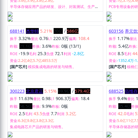
资金:
5.6亿
5.9亿
3.8亿
2.8亿
资金:
1亿
3.1亿
4.
半导体存储应用产品的研发、设计、封装测试、生产制
PCB专用设备的
造与销售。
688141
杰华特
5.21%
20亿
/
586亿
603156
养元饮
3.32%
0.76
220.9万
108.4
1.17%
换手
量比
L1
偏离:
换手
量比
21.1亿
3.6%
0板 (13/1)
5.4亿
昨额:
昨换:
昨板:
昨额:
昨换:
-19.9
25.3
72.1
-2.8亿
8.5
44
ROE
毛利
负债
利润
ROE
毛利
资金:
2.2亿
4亿
5.7亿
4853.5万
资金:
-1352.4万
-1
[国产芯片]
模拟集成电路的研发与销售。
[国产芯片]
核桃
和销售。
300223
北京君正
5.15%
69.9亿
/
579.4亿
688525
佰维存
11.63%
0.98
906.3万
18.4
9.4%
换手
量比
L1
偏离:
换手
量比
56.5亿
9.9%
0板
85.4亿
昨额:
昨换:
昨板:
昨额:
昨换
2.5
43.5
7.7
3.2亿
42.0
5
ROE
毛利
负债
利润
ROE
毛利
资金:
6.3亿
9.8亿
3.8亿
3.3亿
资金:
5.6亿
11亿
7
集成电路芯片产品的研发与销售。
半导体存储器的