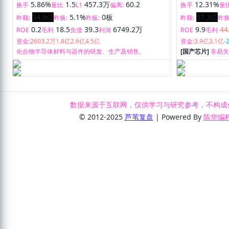
5.86%
1.5
457.3万
60.2
12.31%
换手
量比
L1
偏离:
换手
量
34.6亿
5.1%
0板
57.3亿
昨额:
昨换:
昨板:
昨额:
昨换
0.2
18.5
39.3
6749.2万
9.9
44
ROE
毛利
负债
利润
ROE
毛利
资金:
2603.2万
1.8亿
2.6亿
4.5亿
资金:
3.9亿
3.1亿
-
化合物半导体材料与器件的研发、生产及销售。
[国产芯片]
非易
芯片的设计与销
数据来源于互联网，仅供学习与研究参考，不构成
© 2012-2025
芦苇复盘
| Powered By
陈华编