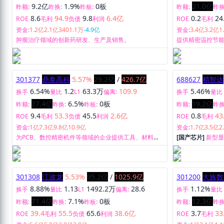
9.2亿
1.9%
0板
21.0亿
昨额:
昨换:
昨板:
昨额:
昨换
8.6
94.9
9.8
6.4亿
0.2
24
ROE
毛利
负债
利润
ROE
毛利
资金:
1.2亿
2.1亿
3401.1万
-4.9亿
资金:
3.4亿
3.2亿
1
肿瘤治疗领域的创新药研发、生产及销售。
提供精密温控节
301377
鼎泰高科
5.57%
29.2亿
/
426.7亿
688627
精智达
6.54%
1.2
63.3万
109.9
5.46%
换手
量比
L1
偏离:
换手
量比
27.4亿
6.5%
0板
19.2亿
昨额:
昨换:
昨板:
昨额:
昨换
9.4
53.3
45.5
2.6亿
0.8
43
ROE
毛利
负债
利润
ROE
毛利
资金:
1亿
7.3亿
9.8亿
10.9亿
资金:
1.7亿
3.5亿
2
为PCB、数控精密机件等领域的企业提供工具、材料、
[国产芯片]
新型
装备的一体化解决方案。
售。
301308
江波龙
5.53%
95.2亿
/
1025.9亿
301200
大族数
8.88%
1.13
1492.2万
28.6
1.12%
换手
量比
L1
偏离:
换手
量比
71.4亿
7.1%
0板
12.3亿
昨额:
昨换:
昨板:
昨额:
昨换
39.4
55.5
65.6
38.6亿
3.7
33
ROE
毛利
负债
利润
ROE
毛利