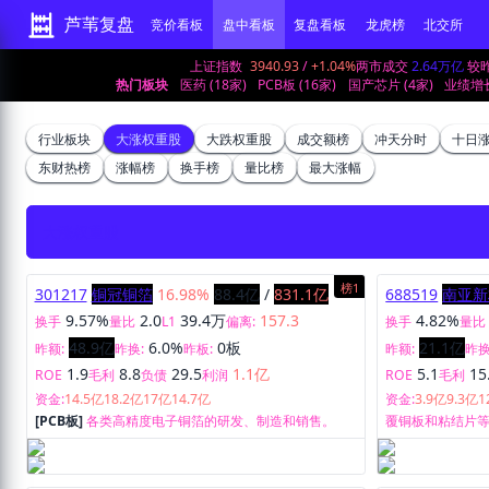
芦苇复盘
竞价看板
盘中看板
复盘看板
龙虎榜
北交所
上证指数
3940.93
/
+1.04%
两市成交
2.64万亿
较
热门板块
医药 (18家)
PCB板 (16家)
国产芯片 (4家)
业绩增长
行业板块
大涨权重股
大跌权重股
成交额榜
冲天分时
十日
东财热榜
涨幅榜
换手榜
量比榜
最大涨幅
大涨权重股
榜1
301217
铜冠铜箔
16.98%
88.4亿
/
831.1亿
688519
南亚新
9.57%
2.0
39.4万
157.3
4.82%
换手
量比
L1
偏离:
换手
量比
48.9亿
6.0%
0板
21.1亿
昨额:
昨换:
昨板:
昨额:
昨换
1.9
8.8
29.5
1.1亿
5.1
15
ROE
毛利
负债
利润
ROE
毛利
资金:
14.5亿
18.2亿
17亿
14.7亿
资金:
3.9亿
9.3亿
1
[PCB板]
各类高精度电子铜箔的研发、制造和销售。
覆铜板和粘结片
产及销售。