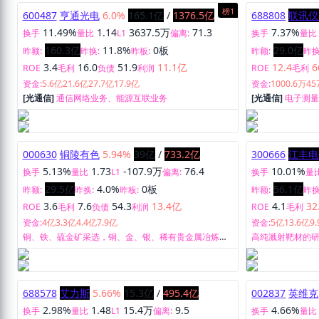
榜1
600487
亨通光电
6.0%
165.1亿
/
1376.5亿
688808
联讯仪
11.49%
1.14
3637.5万
71.3
7.37%
换手
量比
L1
偏离:
换手
量比
160.3亿
11.8%
0板
29.0亿
昨额:
昨换:
昨板:
昨额:
昨换
3.4
16.0
51.9
11.1亿
12.4
6
ROE
毛利
负债
利润
ROE
毛利
资金:
5.6亿
21.6亿
27.7亿
17.9亿
资金:
1000.6万
45
[光通信]
通信网络业务、能源互联业务
[光通信]
电子测
造、销售及服务
000630
铜陵有色
5.94%
39亿
/
733.2亿
300666
江丰电
5.13%
1.73
-107.9万
76.4
10.01%
换手
量比
L1
偏离:
换手
量
29.5亿
4.0%
0板
56.1亿
昨额:
昨换:
昨板:
昨额:
昨换
3.6
7.6
54.3
13.4亿
4.1
32
ROE
毛利
负债
利润
ROE
毛利
资金:
4亿
3.3亿
4.4亿
7.9亿
资金:
5亿
13.6亿
9
铜、铁、硫金矿采选，铜、金、银、稀有贵金属冶炼及
高纯溅射靶材的
压延加工，硫酸、电子产品生产、铜加工产品等。
688578
艾力斯
5.66%
15.3亿
/
495.4亿
002837
英维克
2.98%
1.48
15.4万
9.5
4.66%
换手
量比
L1
偏离:
换手
量比