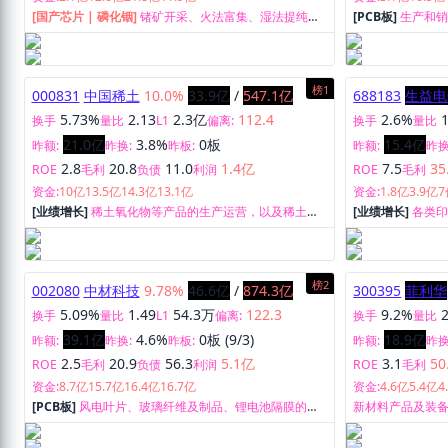
[国产芯片 | 磷化铟]
锗矿开采、火法富集、湿法提纯、
[PCB板]
生产和销
区熔精炼、精深加工及研究开发。
榜1
000831
中国稀土
10.0%
33.9亿
/
547.1亿
688183
生益电
5.73%
2.13
2.3亿
112.4
2.6%
换手
量比
L1
偏离:
换手
量比
21.0亿
3.8%
0板
15.4亿
昨额:
昨换:
昨板:
昨额:
昨换
2.8
20.8
11.0
1.4亿
7.5
35
ROE
毛利
负债
利润
ROE
毛利
资金:
10亿
13.5亿
14.3亿
13.1亿
资金:
1.8亿
3.9亿
7
[业绩增长]
稀土氧化物等产品的生产运营，以及稀土技
[业绩增长]
各类
术研发、咨询服务。
榜2
002080
中材科技
9.78%
46.6亿
/
874.3亿
300395
菲利华
5.09%
1.49
54.3万
122.3
9.2%
换手
量比
L1
偏离:
换手
量比
39.1亿
4.6%
0板 (9/3)
18.9亿
昨额:
昨换:
昨板:
昨额:
昨换
2.5
20.9
56.3
5.1亿
3.1
50
ROE
毛利
负债
利润
ROE
毛利
资金:
8.7亿
15.7亿
16.4亿
16.7亿
资金:
4.6亿
5.4亿
4
[PCB板]
风电叶片、玻璃纤维及制品、锂电池隔膜的研
新材料产品及装
发、制造及销售。
技术服务；石英
材料及制品的制