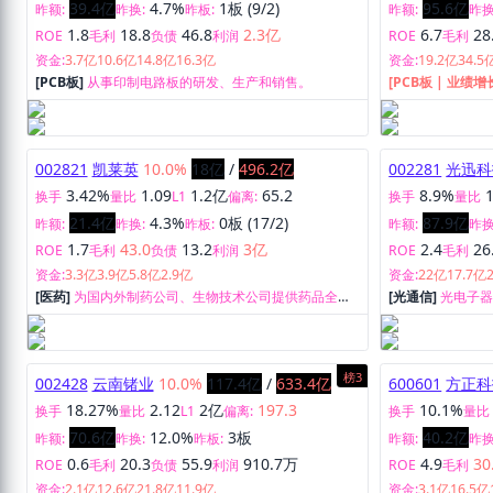
39.4亿
4.7%
1板 (9/2)
95.6亿
昨额:
昨换:
昨板:
昨额:
昨换
1.8
18.8
46.8
2.3亿
6.7
28
ROE
毛利
负债
利润
ROE
毛利
资金:
3.7亿
10.6亿
14.8亿
16.3亿
资金:
19.2亿
34.5
[PCB板]
从事印制电路板的研发、生产和销售。
[PCB板 | 业绩增
片、印制线路板
002821
凯莱英
10.0%
18亿
/
496.2亿
002281
光迅科
3.42%
1.09
1.2亿
65.2
8.9%
换手
量比
L1
偏离:
换手
量比
21.4亿
4.3%
0板 (17/2)
87.9亿
昨额:
昨换:
昨板:
昨额:
昨换
1.7
43.0
13.2
3亿
2.4
26
ROE
毛利
负债
利润
ROE
毛利
资金:
3.3亿
3.9亿
5.8亿
2.9亿
资金:
22亿
17.7亿
[医药]
为国内外制药公司、生物技术公司提供药品全生
[光通信]
光电子
命周期的一站式CMC服务、高效和高质量的研发与生产
技术服务。
服务。
榜3
002428
云南锗业
10.0%
117.4亿
/
633.4亿
600601
方正科
18.27%
2.12
2亿
197.3
10.1%
换手
量比
L1
偏离:
换手
量比
70.6亿
12.0%
3板
40.2亿
昨额:
昨换:
昨板:
昨额:
昨换
0.6
20.3
55.9
910.7万
4.9
30
ROE
毛利
负债
利润
ROE
毛利
资金:
2.1亿
12.6亿
21.8亿
11.9亿
资金:
3.1亿
16.5亿