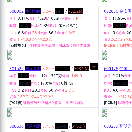
688002
睿创微纳
9.34%
24亿
/
732.2亿
002636
金安国
3.11%
1.23
65.9万
144.1
11.96%
换手
量比
L1
偏离:
换手
量
16.7亿
2.3%
0板 (13/1)
48.1亿
昨额:
昨换:
昨板:
昨额:
昨换
6.8
53.4
36.1
4.8亿
5.4
26
ROE
毛利
负债
利润
ROE
毛利
资金:
1.7亿
3.8亿
4.4亿
2.3亿
资金:
5.2亿
9.9亿
8
[业绩增长]
非制冷红外热成像与MEMS传感技术开发的
[PCB板 | 业绩增
半导体集成电路芯片。
生产和销售。
榜1
301526
国际复材
8.86%
112.1亿
/
503.2亿
600176
中国巨
21.4%
1.12
557万
169.0
9.01%
换手
量比
L1
偏离:
换手
量比
85.8亿
17.6%
0板 (9/1)
133.8亿
昨额:
昨换:
昨板:
昨额:
昨
3.2
23.3
60.7
2.7亿
4.0
39
ROE
毛利
负债
利润
ROE
毛利
资金:
3.6亿
7.1亿
4.4亿
23.2亿
资金:
11.1亿
12.6
[PCB板]
玻璃纤维纱及制品的研发、生产和销售。
[PCB板]
玻璃纤
688630
芯碁微装
8.75%
33.4亿
/
519.5亿
603259
药明康