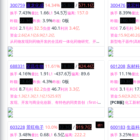
300759
康龙化成
14.34%
45.8亿
/
571.1亿
300476
胜宏科
7.43%
1.66
54.5万
157.0
8.39%
换手
量比
L1
偏离:
换手
量比
22.3亿
3.9%
0板
180.1亿
昨额:
昨换:
昨板:
昨额:
昨
2.1
32.5
40.1
3.4亿
7.6
34
ROE
毛利
负债
利润
ROE
毛利
资金:
2.6亿
4.1亿
6.9亿
1.2亿
资金:
15.9亿
40.2
从药物发现到药物开发的全流程一体化药物研究、开发
新型电子器件(高
及生产服务。
售。
688331
荣昌生物
11.61%
18.8亿
/
424.4亿
601208
东材科
4.16%
1.91
-437.6万
89.6
11.1%
换手
量比
L1
偏离:
换手
量比
18.6亿
4.3%
0板
39.8亿
昨额:
昨换:
昨板:
昨额:
昨换
8.7
82.2
46.7
3.3亿
3.1
17
ROE
毛利
负债
利润
ROE
毛利
资金:
1.3亿
1.3亿
1.1亿
1525.9万
资金:
5.6亿
9.2亿
1
发现、开发与商业化创新、有特色的同类首创（first-in-
[PCB板]
化工新
class）与同类最佳（best-in-class）生物药，以创造药
物临床价值为导向，为自身免疫疾病、肿瘤疾病、眼科
疾病等重大疾病领域提供安全、有效、可及的临床解决
方案，以满足大量尚未被满足的临床需求。
榜1
603228
景旺电子
10.0%
32.3亿
/
919.7亿
600183
生益科
3.48%
0.68
6.5亿
222.2
3.25%
换手
量比
L1
偏离:
换手
量比