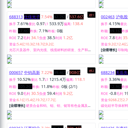
榜1
688313
仕佳光子
7.54%
42.7亿
/
537.6亿
002463
沪电股
7.61%
0.97
533.9万
138.4
4.15%
换手
量比
L1
偏离:
换手
量比
37.6亿
7.1%
0板
69.1亿
昨额:
昨换:
昨板:
昨额:
昨换
7.2
34.1
38.5
1.2亿
7.8
35
ROE
毛利
负债
利润
ROE
毛利
资金:
5.4亿
10.3亿
18.7亿
9.2亿
资金:
9.2亿
12.4亿
光芯片及器件、室内光缆、线缆材料的研发、生产和销
[业绩增长]
印制
售。
榜2
000657
中钨高新
7.22%
99.4亿
/
908亿
688234
天岳先
10.52%
1.7
1215.4万
118.1
3.36%
换手
量比
L1
偏离:
换手
量比
105.2亿
11.8%
0板 (2/1)
12.3亿
昨额:
昨换:
昨板:
昨额:
昨换
9.0
30.5
59.4
9.2亿
-0.8
1
ROE
毛利
负债
利润
ROE
毛利
资金:
6.1亿
15.4亿
19.7亿
17.7亿
资金:
9268.2万
2.
[业绩增长]
硬质合金和钨、钼、钽、铌等有色金属及其
碳化硅半导体材
深加工产品和装备的研制、开发、生产、销售及贸易业
务等。