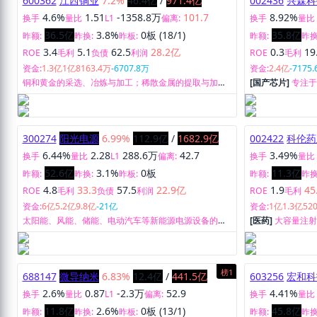
600362
江西铜业
7.2%
46.4亿
/
971.4亿
002436
兴森科
4.6%
1.51
-1358.8万
101.7
8.92%
换手
量比
L1
偏离:
换手
量比
36.5亿
3.8%
0板 (18/1)
35.8亿
昨额:
昨换:
昨板:
昨额:
昨换
3.4
5.1
62.5
28.2亿
0.3
19
ROE
毛利
负债
利润
ROE
毛利
资金:
1.3亿
1亿
8163.4万
-6707.8万
资金:
2.4亿
-7175
铜和黄金的采选、冶炼与加工；稀散金属的提取与加
[国产芯片]
专注于
工；硫化工以及金融、贸易等领域，并且在铜以及相关
主线开展。
有色金属领域建立了集勘探、采矿、选矿、冶炼、加工
业务。
300274
阳光电源
6.99%
112.9亿
/
1682.9亿
002422
科伦药
6.44%
2.28
288.6万
42.7
3.49%
换手
量比
L1
偏离:
换手
量比
52.6亿
3.1%
0板
11.3亿
昨额:
昨换:
昨板:
昨额:
昨换
4.8
33.3
57.5
22.9亿
1.9
45
ROE
毛利
负债
利润
ROE
毛利
资金:
6亿
5.2亿
9.8亿
-21亿
资金:
1亿
1.3亿
52
太阳能、风能、储能、电动汽车等新能源电源设备的研
[医药]
大容量注
发、生产、销售和服务。
针）、注射用无
剂、胶囊剂、颗粒
药品及抗生素中
发、生产和销售
榜1
688147
微导纳米
6.83%
12.4亿
/
441.5亿
603256
宏和科
2.6%
0.87
-2.3万
52.9
4.41%
换手
量比
L1
偏离:
换手
量比
11.8亿
2.6%
0板 (13/1)
45.8亿
昨额:
昨换:
昨板:
昨额:
昨换