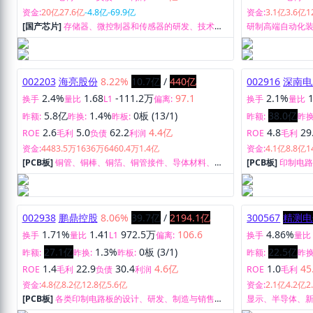
资金:
20亿
27.6亿
-4.8亿
-69.9亿
资金:
3.1亿
3.6亿
1
[国产芯片]
存储器、微控制器和传感器的研发、技术支
研制高端自动化
持业务。
执行系统软件（R2
002203
海亮股份
8.22%
10.7亿
/
440亿
002916
深南电
2.4%
1.68
-111.2万
97.1
2.1%
换手
量比
L1
偏离:
换手
量比
5.8亿
1.4%
0板 (13/1)
38.0亿
昨额:
昨换:
昨板:
昨额:
昨换
2.6
5.0
62.2
4.4亿
4.8
29
ROE
毛利
负债
利润
ROE
毛利
资金:
4483.5万
1636万
6460.4万
1.4亿
资金:
4.1亿
8.8亿
1
[PCB板]
铜管、铜棒、铜箔、铜管接件、导体材料、铝
[PCB板]
印制电
型材等产品的研发、生产制造和销售。
发、生产及销售
002938
鹏鼎控股
8.06%
39.7亿
/
2194.1亿
300567
精测电
1.71%
1.41
972.5万
106.6
4.86%
换手
量比
L1
偏离:
换手
量比
27.1亿
1.3%
0板 (3/1)
22.5亿
昨额:
昨换:
昨板:
昨额:
昨换
1.4
22.9
30.4
4.6亿
1.0
45
ROE
毛利
负债
利润
ROE
毛利
资金:
4.8亿
8.2亿
12.8亿
5.6亿
资金:
2.1亿
4.2亿
2
[PCB板]
各类印制电路板的设计、研发、制造与销售业
显示、半导体、
务。