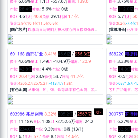
6.06%
1.1
-657.6万
139.0
3.75%
换手
量比
L1
偏离:
换手
量比
28.4亿
5.6%
0板
112.0亿
昨额:
昨换:
昨板:
昨额:
昨
4.6
40.9
29.1
1.1亿
5.7
50
ROE
毛利
负债
利润
ROE
毛利
资金:
3.9亿
10.1亿
11.5亿
6.8亿
资金:
9.2亿
-7.4亿
[国产芯片]
以微纳直写光刻为技术核心的直接成像设备
[业绩增长]
化学
及直写光刻设备的研发、制造、销售以及相应的维保服
基因疗法CTDM
务。
601168
西部矿业
8.41%
46.6亿
/
956.3亿
688220
翱捷科
4.66%
1.49
-104.9万
120.9
3.33%
换手
量比
L1
偏离:
换手
量比
42.8亿
4.4%
0板
14.8亿
昨额:
昨换:
昨板:
昨额:
昨换
20.4
23.9
53.7
41.7亿
-0.5
3
ROE
毛利
负债
利润
ROE
毛利
资金:
4206.2万
2575.2万
-413.4万
1.8亿
资金:
-6871.6万
-1
[有色金属]
从事铜、铅、锌、铁等基本有色金属、黑色
芯片产品销售、
金属的采选、冶炼、贸易等业务，以及钼、镍、钒、黄
体IP授权。
金、白银等稀贵金属和硫精矿等产品的生产及销售，同
时涉足盐湖化工产业。
榜2
603986
兆易创新
8.32%
305.2亿
/
2567亿
300757
罗博特
11.18%
1.08
-2752.6万
24.2
6.27%
换手
量比
L1
偏离:
换手
量比
234.0亿
9.3%
0板 (13/1)
32.5亿
昨额:
昨换:
昨板:
昨额:
昨换
6.1
57.1
8.1
14.6亿
-2.4
3
ROE
毛利
负债
利润
ROE
毛利