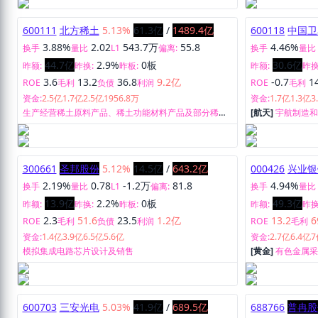
600111
北方稀土
5.13%
61.3亿
/
1489.4亿
600118
中国卫
3.88%
2.02
543.7万
55.8
4.46%
换手
量比
L1
偏离:
换手
量比
44.7亿
2.9%
0板
30.6亿
昨额:
昨换:
昨板:
昨额:
昨换
3.6
13.2
36.8
9.2亿
-0.7
1
ROE
毛利
负债
利润
ROE
毛利
资金:
2.5亿
1.7亿
2.5亿
1956.8万
资金:
1.7亿
1.3亿
3
生产经营稀土原料产品、稀土功能材料产品及部分稀土
[航天]
宇航制造
终端应用产品。
300661
圣邦股份
5.12%
14.5亿
/
643.2亿
000426
兴业银
2.19%
0.78
-1.2万
81.8
4.94%
换手
量比
L1
偏离:
换手
量比
13.9亿
2.2%
0板
49.3亿
昨额:
昨换:
昨板:
昨额:
昨换
2.3
51.6
23.5
1.2亿
13.2
6
ROE
毛利
负债
利润
ROE
毛利
资金:
1.4亿
3.9亿
6.5亿
5.6亿
资金:
2.7亿
6.4亿
7
模拟集成电路芯片设计及销售
[黄金]
有色金属
600703
三安光电
5.03%
41.9亿
/
689.5亿
688766
普冉股