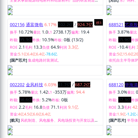
主要从事新能源锂电材料和钴新材料产品的研发制造业
[光伏]
水产饲料
务。
高纯晶硅、太阳
榜3
002156
通富微电
6.17%
102.2亿
/
924.7亿
688521
芯原股
10.72%
1.0
2738.1万
19.4
3.87%
换手
量比
L1
偏离:
换手
量比
95.3亿
10.5%
0板 (13/2)
35.9亿
昨额:
昨换:
昨板:
昨额:
昨换
2.1
13.3
64.9
3.3亿
-10.4
ROE
毛利
负债
利润
ROE
毛利
资金:
5.1亿
6.4亿
6.4亿
-78.6亿
资金:
5亿
15.6亿
2
[国产芯片]
集成电路封装测试。
依托自主半导体I
式芯片定制服务和
002202
金风科技
6.03%
41.7亿
/
687.2亿
688120
华海清
5.78%
1.42
-353万
94.4
3.0%
换手
量比
L1
偏离:
换手
量比
36.6亿
5.2%
0板
37.3亿
昨额:
昨换:
昨板:
昨额:
昨换
2.2
16.8
71.1
9.1亿
3.3
42
ROE
毛利
负债
利润
ROE
毛利
资金:
4亿
4.5亿
6.6亿
6.4亿
资金:
1.9亿
-1.2亿
[航天]
风机制造、风电服务、风电场投资与开发以及水
[国产芯片]
半导
务等其他业务。
服务。