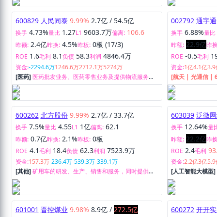
务、临床SMO及
产供应，可为客户
床试验与申报注
600829
人民同泰
9.99%
2.7亿
/
54.5亿
002792
通宇通
服务。
4.73%
1.27
9603.7万
106.6
6.88%
换手
量比
L1
偏离:
换手
量比
2.4亿
4.5%
0板 (17/3)
22.9亿
昨额:
昨换:
昨板:
昨额:
昨换
1.6
8.1
58.3
4846.4万
-0.5
1
ROE
毛利
负债
利润
ROE
毛利
资金:
-2294.6万
1246.6万
2712.1万
5274万
资金:
1亿
4.1亿
3.
[医药]
医药批发业务、医药零售业务及提供物流服务和
[航天 | 光通信 | 
医疗服务。
生产及销售。
600262
北方股份
9.99%
2.7亿
/
33.7亿
603039
泛微网
7.5%
4.55
1亿
62.1
12.64%
换手
量比
L1
偏离:
换手
量
0.7亿
2.1%
0板
22.2亿
昨额:
昨换:
昨板:
昨额:
昨换
4.1
18.4
62.3
7523.9万
2.4
93
ROE
毛利
负债
利润
ROE
毛利
资金:
157.3万
-236.4万
-539.3万
-339.1万
资金:
2.2亿
3亿
5.
[其他]
矿用车的研发、生产、销售和服务，同时提供矿
[人工智能大模型
用车备件、维修承包及劳务服务等。
研发、销售及相