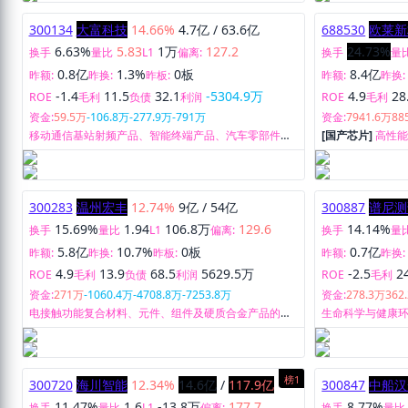
300134
大富科技
14.66%
4.7亿
/
63.6亿
688530
欧莱新
6.63%
5.83
1万
127.2
24.73%
换手
量比
L1
偏离:
换手
量
0.8亿
1.3%
0板
8.4亿
昨额:
昨换:
昨板:
昨额:
昨换:
-1.4
11.5
32.1
-5304.9万
4.9
28
ROE
毛利
负债
利润
ROE
毛利
资金:
59.5万
-106.8万
-277.9万
-791万
资金:
7941.6万
88
移动通信基站射频产品、智能终端产品、汽车零部件的
[国产芯片]
高性
研发、生产和销售。
300283
温州宏丰
12.74%
9亿
/
54亿
300887
谱尼测
15.69%
1.94
106.8万
129.6
14.14%
换手
量比
L1
偏离:
换手
量
5.8亿
10.7%
0板
0.7亿
昨额:
昨换:
昨板:
昨额:
昨换:
4.9
13.9
68.5
5629.5万
-2.5
2
ROE
毛利
负债
利润
ROE
毛利
资金:
271万
-1060.4万
-4708.8万
-7253.8万
资金:
278.3万
362
电接触功能复合材料、元件、组件及硬质合金产品的研
生命科学与健康
发、生产和销售。
电子电器检测、
榜1
300720
海川智能
12.34%
14.6亿
/
117.9亿
300847
中船汉
11.47%
1.6
-13.8万
177.7
8.77%
换手
量比
L1
偏离:
换手
量比