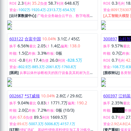
2.3
35.2
58.7
648.6万
0.3
18
ROE
毛利
负债
利润
ROE
毛利
资金:
-1002万
-1920.4万
-2313.7万
-654.5万
资金:
8091万
630
[云计算数据中心]
广电全业务融合云平台、数字电视中
[人工智能大模型 
间件、智能电视操作系统TVOS、智能数字终端、智能网
术服务全生命周
关、数字电视前端设备等的研发、制造、服务与销售以
品及解决方案、研
及与智慧家庭相关的增值业务的开发、集成和运营；新
能源锂离子电池业务。
603122
合富中国
10.04%
3.1亿
/
45亿
300897
山科智
6.56%
2.05
1.4亿
138.0
9.57%
换手
量比
L1
偏离:
换手
量比
1.5亿
3.3%
0板
0.7亿
昨额:
昨换:
昨板:
昨额:
昨换:
-0.8
17.4
26.0
-828.5万
0.7
42
ROE
毛利
负债
利润
ROE
毛利
资金:
-802.9万
-885.3万
-2061.8万
-1760.8万
资金:
-108.7万
-83
[医药]
从事以体外诊断相关的医疗设备及其耗材为主的
[股权转让]
各类
国际贸易、售后服务，贸易代理，从事医院信息管理系
管网现场控制机
统的咨询服务以及相关配套服务。
售及服务。
002667
*ST威领
10.04%
2.8亿
/
29.6亿
600397
江钨装
9.04%
0.83
1771.7万
190.2
2.35%
换手
量比
L1
偏离:
换手
量比
2.0亿
7.2%
0板 (10/3)
21.6亿
昨额:
昨换:
昨板:
昨额:
昨换
67.6
89.5
1669.5万
0.7
27
毛利
负债
利润
ROE
毛利
资金:
89.6万
-5007.3万
-5006.8万
-4157.1万
资金:
2.9亿
4.8亿
4
[ST股]
锂矿选矿、基础性锂电原料锂盐加工及冶炼业
[资产重组]
煤炭