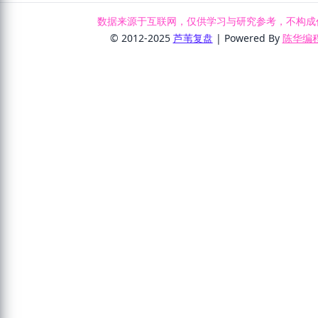
资金:
294.7万
174.7万
386.1万
208.9万
资金:
-2349.8万
-5
为银行及商户提供电子支付、行业数字化应用以及数字
[锂电池 | ST股]
化营销所涉及的产品、运营及服务。
数据来源于互联网，仅供学习与研究参考，不构成
© 2012-2025
芦苇复盘
| Powered By
陈华编