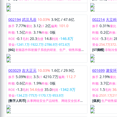
务。
矿托管。
002194
武汉凡谷
10.03%
3.9亿
/
47.6亿
002214
大立科
7.77%
3.12
2亿
101.0
0.31%
换手
量比
L1
偏离:
换手
量比
1.5亿
3.1%
0板
0.2亿
昨额:
昨换:
昨板:
昨额:
昨换:
-0.1
20.3
14.8
-146.8万
-5.3
2
ROE
毛利
负债
利润
ROE
毛利
资金:
-1241.1万
-1922.7万
-2786.9万
-972.6万
资金:
254.7万
372
[6G]
射频器件和射频子系统的研发、生产、销售和服
[ST摘帽]
非制冷
务。
像系统的研发、
003029
吉大正元
10.03%
1.6亿
/
29.9亿
601699
潞安环
5.09%
3.5
4210.7万
112.7
2.19%
换手
量比
L1
偏离:
换手
量比
0.6亿
1.9%
0板
3.7亿
昨额:
昨换:
昨板:
昨额:
昨换:
-1.3
54.6
35.0
-1342.9万
1.5
36
ROE
毛利
负债
利润
ROE
毛利
资金:
-134.2万
-775万
-1170.1万
-953.9万
资金:
2531.1万
21
[数字人民币]
从事网络安全产品销售、网络安全技术开
[煤炭]
生产销售
发和网络安全生态建设。