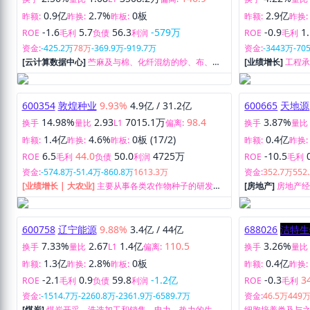
600156
华升股份
9.95%
9011.8万
/
32.7亿
600326
西藏天
2.56%
1.08
3508.2万
146.9
4.22%
换手
量比
L1
偏离:
换手
量比
0.9亿
2.7%
0板
2.9亿
昨额:
昨换:
昨板:
昨额:
昨换:
-1.6
5.7
56.3
-579万
-0.9
1
ROE
毛利
负债
利润
ROE
毛利
资金:
-425.2万
78万
-369.9万
-919.7万
资金:
-3443万
-70
[云计算数据中心]
苎麻及与棉、化纤混纺的纱、布、印
[业绩增长]
工程
染布、服装以及其他纺织品和化纤化工产品的研发、生
及沥青制品生产
产和销售。
600354
敦煌种业
9.93%
4.9亿
/
31.2亿
600665
天地源
14.98%
2.93
7015.1万
98.4
3.87%
换手
量比
L1
偏离:
换手
量比
1.4亿
4.6%
0板 (17/2)
0.4亿
昨额:
昨换:
昨板:
昨额:
昨换:
6.5
44.0
50.0
4725万
-10.5
ROE
毛利
负债
利润
ROE
毛利
资金:
-574.8万
-51.4万
-860.8万
1613.3万
资金:
352.7万
552
[业绩增长 | 大农业]
主要从事各类农作物种子的研发、
[房地产]
房地产
生产、加工、销售和脱水菜、番茄粉、高原夏菜的生
产、加工、销售；棉花及其副产品和其它农产品的收
购、加工、仓储、贸易。
600758
辽宁能源
9.88%
3.4亿
/
44亿
688026
洁特生
7.33%
2.67
1.4亿
110.5
3.26%
换手
量比
L1
偏离:
换手
量比