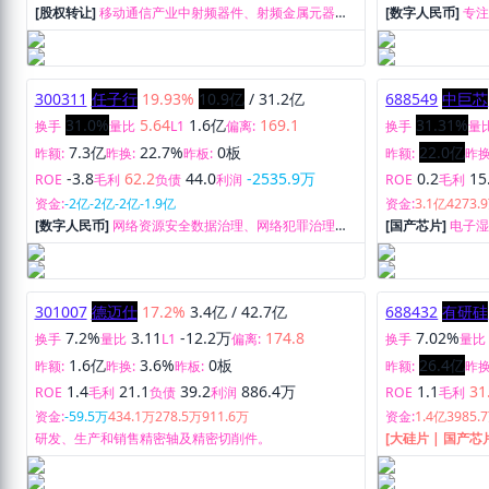
[股权转让]
移动通信产业中射频器件、射频金属元器
[数字人民币]
专
件、射频结构件研发、生产和销售。
经营，是嵌入式
的提供商和服务
300311
任子行
19.93%
10.9亿
/
31.2亿
688549
中巨芯
31.0%
5.64
1.6亿
169.1
31.31%
换手
量比
L1
偏离:
换手
量
7.3亿
22.7%
0板
22.0亿
昨额:
昨换:
昨板:
昨额:
昨换
-3.8
62.2
44.0
-2535.9万
0.2
15
ROE
毛利
负债
利润
ROE
毛利
资金:
-2亿
-2亿
-2亿
-1.9亿
资金:
3.1亿
4273.
[数字人民币]
网络资源安全数据治理、网络犯罪治理、
[国产芯片]
电子
网络信息安全数据治理三大领域。
的研发，生产和
301007
德迈仕
17.2%
3.4亿
/
42.7亿
688432
有研硅
7.2%
3.11
-12.2万
174.8
7.02%
换手
量比
L1
偏离:
换手
量比
1.6亿
3.6%
0板
26.4亿
昨额:
昨换:
昨板:
昨额:
昨换
1.4
21.1
39.2
886.4万
1.1
31
ROE
毛利
负债
利润
ROE
毛利
资金:
-59.5万
434.1万
278.5万
911.6万
资金:
1.4亿
3985.
研发、生产和销售精密轴及精密切削件。
[大硅片 | 国产芯
售。