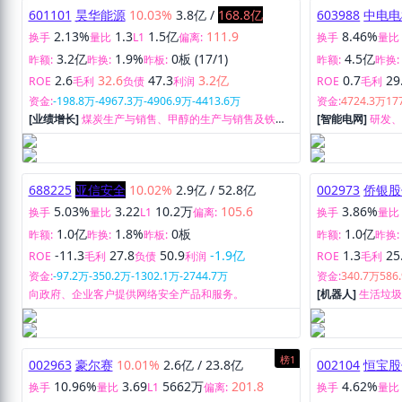
601101
昊华能源
10.03%
3.8亿
/
168.8亿
603988
中电电
2.13%
1.3
1.5亿
111.9
8.46%
换手
量比
L1
偏离:
换手
量比
3.2亿
1.9%
0板 (17/1)
4.5亿
昨额:
昨换:
昨板:
昨额:
昨换:
2.6
32.6
47.3
3.2亿
0.7
29
ROE
毛利
负债
利润
ROE
毛利
资金:
-198.8万
-4967.3万
-4906.9万
-4413.6万
资金:
4724.3万
17
[业绩增长]
煤炭生产与销售、甲醇的生产与销售及铁路
[智能电网]
研发
专用线运输。
压交流电动机、
验站电源系统等
688225
亚信安全
10.02%
2.9亿
/
52.8亿
002973
侨银股
5.03%
3.22
10.2万
105.6
3.86%
换手
量比
L1
偏离:
换手
量比
1.0亿
1.8%
0板
1.0亿
昨额:
昨换:
昨板:
昨额:
昨换:
-11.3
27.8
50.9
-1.9亿
1.3
25
ROE
毛利
负债
利润
ROE
毛利
资金:
-97.2万
-350.2万
-1302.1万
-2744.7万
资金:
340.7万
586
向政府、企业客户提供网络安全产品和服务。
[机器人]
生活垃
榜1
002963
豪尔赛
10.01%
2.6亿
/
23.8亿
002104
恒宝股
10.96%
3.69
5662万
201.8
4.62%
换手
量比
L1
偏离:
换手
量比