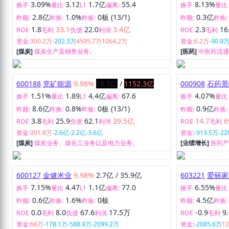
601001
晋控煤业
9.98%
8.9亿
/
272.5亿
600272
开开实
3.09%
3.12
1.7亿
55.4
8.13%
换手
量比
L1
偏离:
换手
量比
2.8亿
1.0%
0板 (13/1)
0.3亿
昨额:
昨换:
昨板:
昨额:
昨换:
1.8
33.1
22.0
3.4亿
2.3
16
ROE
毛利
负债
利润
ROE
毛利
资金:
300.2万
-202.3万
4595.7万
1064.2万
资金:
6.2万
-90.9
[煤炭]
煤炭生产及销售业务。
[医药]
中医药流
服装批发、零售
600188
兖矿能源
9.98%
18.5亿
/
1152.3亿
000908
石药景
1.51%
1.89
4.4亿
67.6
4.07%
换手
量比
L1
偏离:
换手
量比
8.6亿
0.8%
0板 (13/1)
0.9亿
昨额:
昨换:
昨板:
昨额:
昨换:
3.8
25.9
62.1
39.5亿
14.7
6
ROE
毛利
负债
利润
ROE
毛利
资金:
301.8万
-2.6亿
-2.2亿
-3.6亿
资金:
-913.5万
-22
[煤炭]
煤炭业务、煤化工业务以及电力业务。
[业绩增长]
医药
600127
金健米业
9.98%
2.7亿
/
35.9亿
603221
爱丽家
7.15%
4.47
1.1亿
77.0
6.55%
换手
量比
L1
偏离:
换手
量比
0.6亿
1.6%
0板
4.5亿
昨额:
昨换:
昨板:
昨额:
昨换: