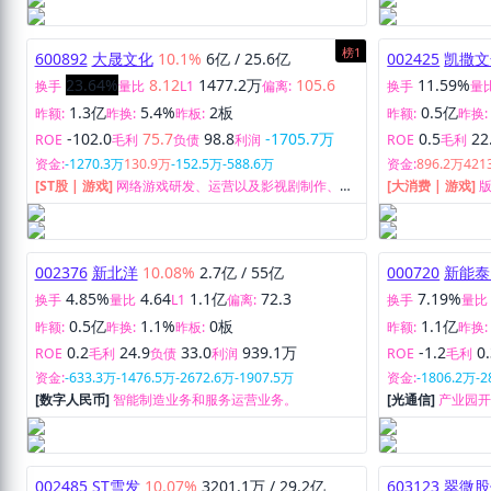
榜1
600892
大晟文化
10.1%
6亿
/
25.6亿
002425
凯撒文
23.64%
8.12
1477.2万
105.6
11.59%
换手
量比
L1
偏离:
换手
量
1.3亿
5.4%
2板
0.5亿
昨额:
昨换:
昨板:
昨额:
昨换:
-102.0
75.7
98.8
-1705.7万
0.5
22
ROE
毛利
负债
利润
ROE
毛利
资金:
-1270.3万
130.9万
-152.5万
-588.6万
资金:
896.2万
421
[ST股 | 游戏]
网络游戏研发、运营以及影视剧制作、发
[大消费 | 游戏]
行业务。
务。
002376
新北洋
10.08%
2.7亿
/
55亿
000720
新能泰
4.85%
4.64
1.1亿
72.3
7.19%
换手
量比
L1
偏离:
换手
量比
0.5亿
1.1%
0板
1.1亿
昨额:
昨换:
昨板:
昨额:
昨换:
0.2
24.9
33.0
939.1万
-1.2
0
ROE
毛利
负债
利润
ROE
毛利
资金:
-633.3万
-1476.5万
-2672.6万
-1907.5万
资金:
-1806.2万
-2
[数字人民币]
智能制造业务和服务运营业务。
[光通信]
产业园
002485
ST雪发
10.07%
3201.1万
/
29.2亿
603123
翠微股