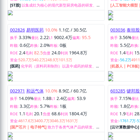
[ST股]
以集成灶为核心的现代新型厨房电器的研发、设
[人工智能大模型 
计、生产和销售。
产品和安全服务
002826
易明医药
10.0%
1.1亿
/
30.5亿
003036
泰坦股
3.33%
2.22
9002.4万
95.5
3.56%
换手
量比
L1
偏离:
换手
量比
0.6亿
2.0%
0板
5.5亿
昨额:
昨换:
昨板:
昨额:
昨换:
2.4
82.5
24.0
1964.8万
1.4
15
ROE
毛利
负债
利润
ROE
毛利
资金:
520.7万
540.2万
248.9万
101.5万
资金:
-56.2万
491
[医药]
化学药（原料药和制剂）以及中成药的研发、生
[机器人 | PCB板
产和销售。
002971
和远气体
10.0%
8.9亿
/
60.7亿
603285
键邦股
14.09%
1.88
2.4亿
53.9
7.15%
换手
量比
L1
偏离:
换手
量比
3.3亿
5.7%
1板
1.8亿
昨额:
昨换:
昨板:
昨额:
昨换:
1.1
20.1
68.6
1804.4万
1.9
28
ROE
毛利
负债
利润
ROE
毛利
资金:
4617.6万
3400.7万
3046.3万
1631万
资金:
-1761.7万
-5
[国产芯片 | 电子特气]
致力于各类气体产品的研发、生
[云计算数据中心
产、销售、服务以及工业尾气回收循环利用。
售。