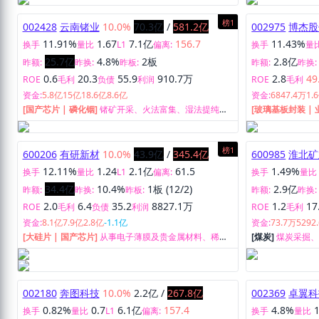
榜1
002428
云南锗业
10.0%
70.3亿
/
581.2亿
002975
博杰股
11.91%
1.67
7.1亿
156.7
11.43%
换手
量比
L1
偏离:
换手
量
25.7亿
4.8%
2板
2.8亿
昨额:
昨换:
昨板:
昨额:
昨换:
0.6
20.3
55.9
910.7万
2.8
49
ROE
毛利
负债
利润
ROE
毛利
资金:
5.8亿
15亿
18.6亿
8.6亿
资金:
6847.4万
1.
[国产芯片 | 磷化铟]
锗矿开采、火法富集、湿法提纯、
[玻璃基板封装 | 
区熔精炼、精深加工及研究开发。
于智能制造领域
案。
榜1
600206
有研新材
10.0%
43.9亿
/
345.4亿
600985
淮北矿
12.11%
1.24
2.1亿
61.5
1.49%
换手
量比
L1
偏离:
换手
量比
34.4亿
10.4%
1板 (12/2)
2.9亿
昨额:
昨换:
昨板:
昨额:
昨换:
2.0
6.4
35.2
8827.1万
1.2
17
ROE
毛利
负债
利润
ROE
毛利
资金:
8.1亿
7.9亿
2.8亿
-1.1亿
资金:
73.7万
5292
[大硅片 | 国产芯片]
从事电子薄膜及贵金属材料、稀土
[煤炭]
煤炭采掘
材料、红外光学及光电材料、生物医用材料研究、开
产、销售等业务
发、生产、销售。
002180
奔图科技
10.0%
2.2亿
/
267.8亿
002369
卓翼科