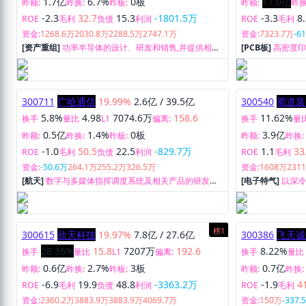
1.7亿
6.7%
0板
17.0亿
昨额:
昨换:
昨板:
昨额:
昨换
-2.3
32.7
15.3
-1801.5万
-3.3
8
ROE
毛利
负债
利润
ROE
毛利
资金:
1268.6万
2030.8万
2288.5万
2747.1万
资金:
7323.7万
-6
[资产重组]
功率半导体的设计、研发和销售,并提供相关
[PCB板]
高密度
技术服务。
300711
广哈通信
19.99%
2.6亿
/
39.5亿
300540
蜀道装
5.8%
4.98
7074.6万
158.6
11.62%
换手
量比
L1
偏离:
换手
量
0.5亿
1.4%
0板
3.9亿
昨额:
昨换:
昨板:
昨额:
昨换:
-1.0
50.5
22.5
-829.7万
1.1
33
ROE
毛利
负债
利润
ROE
毛利
资金:
-50.6万
264.1万
255.2万
326.5万
资金:
1608万
231
[航天]
数字与多媒体指挥调度系统及相关产品的研发、
[电子特气]
以深冷
生产、销售与服务。
撑,积极拓展气体
榜1
300615
欣天科技
19.97%
7.8亿
/
27.6亿
300386
飞天诚
28.36%
15.8
7207万
192.6
8.22%
换手
量比
L1
偏离:
换手
量比
0.6亿
2.7%
3板
0.7亿
昨额:
昨换:
昨板:
昨额:
昨换:
-6.9
19.9
48.8
-3363.2万
-1.9
4
ROE
毛利
负债
利润
ROE
毛利
资金:
2360.2万
3883.9万
3883.9万
4069.7万
资金:
150万
-337.