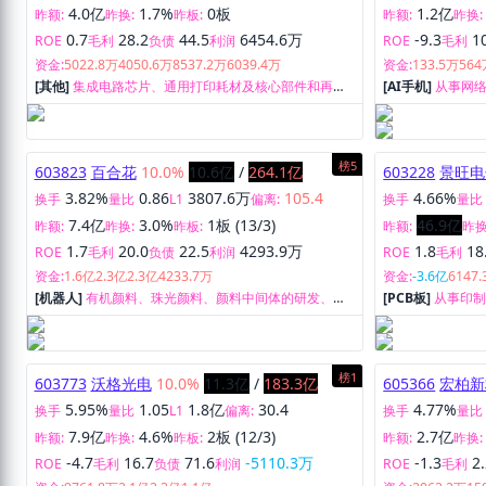
0.82%
0.7
6.1亿
157.4
4.8%
换手
量比
L1
偏离:
换手
量比
4.0亿
1.7%
0板
1.2亿
昨额:
昨换:
昨板:
昨额:
昨换:
0.7
28.2
44.5
6454.6万
-9.3
1
ROE
毛利
负债
利润
ROE
毛利
资金:
5022.8万
4050.6万
8537.2万
6039.4万
资金:
133.5万
564
[其他]
集成电路芯片、通用打印耗材及核心部件和再生
[AI手机]
从事网
打印耗材的研究、开发、生产和销售。
研发、制造与销
榜5
603823
百合花
10.0%
10.6亿
/
264.1亿
603228
景旺电
3.82%
0.86
3807.6万
105.4
4.66%
换手
量比
L1
偏离:
换手
量比
7.4亿
3.0%
1板 (13/3)
46.9亿
昨额:
昨换:
昨板:
昨额:
昨换
1.7
20.0
22.5
4293.9万
1.8
18
ROE
毛利
负债
利润
ROE
毛利
资金:
1.6亿
2.3亿
2.3亿
4233.7万
资金:
-3.6亿
6147
[机器人]
有机颜料、珠光颜料、颜料中间体的研发、生
[PCB板]
从事印
产、销售和服务。
榜1
603773
沃格光电
10.0%
11.3亿
/
183.3亿
605366
宏柏新
5.95%
1.05
1.8亿
30.4
4.77%
换手
量比
L1
偏离:
换手
量比
7.9亿
4.6%
2板 (12/3)
2.7亿
昨额:
昨换:
昨板:
昨额:
昨换:
-4.7
16.7
71.6
-5110.3万
-1.3
2
ROE
毛利
负债
利润
ROE
毛利