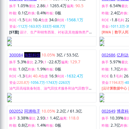
1.05%
2.86
1265.4万
90.5
6.54%
换手
量比
L1
偏离:
换手
量比
0.1亿
0.4%
0板
2.4亿
昨额:
昨换:
昨板:
昨额:
昨换:
-1.5
10.4
34.0
-1568.1万
-1.8
2
ROE
毛利
负债
利润
ROE
毛利
资金:
-112万
-163.9万
-333万
-608.7万
资金:
-1011.3万
-3
[ST股]
设计、生产和销售西装、衬衫及其他服饰类产
[RWA | 数字人
品、文化旅游业务、供应链管理业务。
务。
300084
海默科技
10.05%
3亿
/
53.5亿
002686
亿利达
5.3%
2.79
-22.6万
129.7
5.97%
换手
量比
L1
偏离:
换手
量比
1.0亿
1.9%
0板
1.7亿
昨额:
昨换:
昨板:
昨额:
昨换:
-1.3
40.4
16.9
-1632.4万
0.1
26
ROE
毛利
负债
利润
ROE
毛利
资金:
220.8万
-1056.7万
-1743万
-2263万
资金:
1194.8万
-4
油气田高端装备制造、油气田技术服务和油气田数字化
[云计算数据中心 
业务。
机及中央空调其
002052
同洲电子
10.05%
2.2亿
/
61.3亿
002649
博彦科
3.38%
2.93
1.4亿
118.0
10.39%
换手
量比
L1
偏离:
换手
量
0.8亿
1.4%
0板
2.7亿
昨额:
昨换:
昨板:
昨额:
昨换: