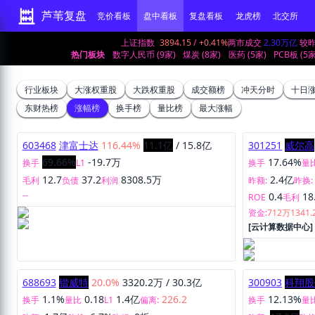
芦苇复盘
竞价看板
盘中看板
复盘看板
龙虎榜
北交所
上证指数
3894.15
/
+0.41%
两市成交
2.30万亿
较
热门板块
数字人民币 (9家)
煤炭 (8家)
医药 (5家)
PCB板 (5家
行业板块
大涨权重股
大跌权重股
成交额榜
冲天分时
十日
东财热榜
涨幅榜
换手榜
量比榜
最大涨幅
603468
津富士达
116.44%
11.1亿
/
15.8亿
301251
威尔高
69.66%
-19.7万
17.64%
换手
L1
换手
量
12.7
37.2
8308.5万
2.4亿
毛利
负债
利润
昨额:
昨换:
--
0.4
18
ROE
毛利
资金:
712万
1341
[云计算数据中心
688693
锴威特
20.0%
3320.2万
/
30.3亿
300903
科翔股
1.1%
0.18
1.4亿
226.2
12.13%
换手
量比
L1
偏离:
换手
量