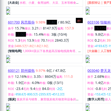
0.0
8.0
67.6
17.5万
-0.9
9
ROE
毛利
负债
利润
ROE
毛利
资金:
66万
-178.1万
-588.9万
-2099.2万
资金:
-2085.6万
1
[大农业]
水稻、小麦、食用油料、大豆、玉米等粮食作
[股权转让 | 资产
物的精深加工、销售及乳制品、休闲食品的生产、销
售。
售。
榜1
601700
风范股份
9.98%
12.8亿
/
80.9亿
603106
恒银科
15.7%
3.21
8147.9万
157.9
23.37%
换手
量比
L1
偏离:
换手
量
11.0亿
15.4%
3板 (10/4)
9.8亿
昨额:
昨换:
昨板:
昨额:
昨换:
1.3
13.9
70.1
2840.3万
0.2
39
ROE
毛利
负债
利润
ROE
毛利
资金:
3486.5万
1.8亿
1.8亿
1.9亿
资金:
-4193.6万
-1
[智能电网]
1,000kV及以下各类超高压输电线路角塔、
[大金融 | 人工
钢管组合塔、各类管道、变电站构支架、220kV以下钢
销售及服务。
管及各类钢结构件等产品的研发、生产和销售。
600121
郑州煤电
9.97%
6亿
/
47.8亿
003040
楚天龙
12.16%
3.35
8604万
111.0
2.68%
换手
量比
L1
偏离:
换手
量比
1.9亿
4.0%
0板 (13/1)
1.4亿
昨额:
昨换:
昨板:
昨额:
昨换:
-23.4
9.4
84.0
-2亿
-0.8
2
ROE
毛利
负债
利润
ROE
毛利
资金:
-958.6万
-800.5万
-2355.9万
-4512.3万
资金:
-153.4万
-12