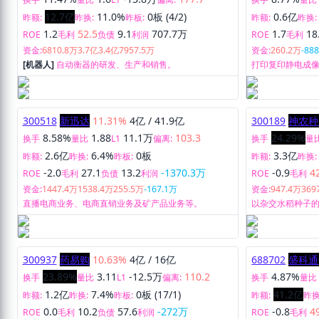
12.7亿
11.0%
0板 (4/2)
0.6亿
昨额:
昨换:
昨板:
昨额:
昨换:
1.2
52.5
9.1
707.7万
1.7
18
ROE
毛利
负债
利润
ROE
毛利
资金:
6810.8万
3.7亿
3.4亿
7957.5万
资金:
260.2万
-88
[机器人]
自动衡器的研发、生产和销售。
打印复印静电成
售。
300518
新迅达
11.31%
4亿
/
41.9亿
300189
神农种
8.58%
1.88
11.1万
103.3
24.29%
换手
量比
L1
偏离:
换手
量
2.6亿
6.4%
0板
3.3亿
昨额:
昨换:
昨板:
昨额:
昨换:
-2.0
27.1
13.2
-1370.3万
-0.9
4
ROE
毛利
负债
利润
ROE
毛利
资金:
1447.4万
1538.4万
255.5万
-167.1万
资金:
947.4万
369
直播电商业务、电商直销业务及矿产品业务等。
以杂交水稻种子
从事水稻、玉米
产、销售和技术
300937
药易购
10.63%
4亿
/
16亿
688702
盛科通
23.89%
3.11
-12.5万
110.2
4.87%
换手
量比
L1
偏离:
换手
量比
1.2亿
7.4%
0板 (17/1)
41.2亿
昨额:
昨换:
昨板:
昨额:
昨换
0.0
10.2
57.6
-272万
-0.8
4
ROE
毛利
负债
利润
ROE
毛利