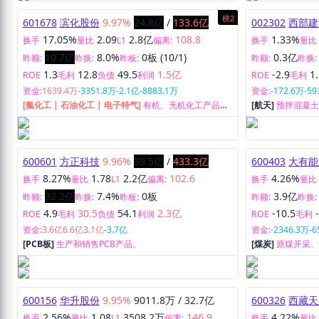
[煤炭]
煤炭开采与销售，兼营煤炭相关物资和设备的采
[数字人民币]
嵌
购与销售等贸易业务。
发、生产和销售
榜2
601678
滨化股份
9.97%
24.8亿
/
133.6亿
002302
西部建
17.05%
2.09
2.8亿
108.8
1.33%
换手
量比
L1
偏离:
换手
量比
10.7亿
8.0%
0板 (10/1)
0.3亿
昨额:
昨换:
昨板:
昨额:
昨换:
1.3
12.8
49.5
1.5亿
-2.9
1
ROE
毛利
负债
利润
ROE
毛利
资金:
1639.4万
-3351.8万
-2.1亿
-8883.1万
资金:
-172.6万
-59
[氟化工 | 石油化工 | 电子特气]
有机、无机化工产品的
[航天]
预拌混凝
生产、加工与销售。
外维修、检测服
600601
方正科技
9.96%
39.5亿
/
433.3亿
600403
大有能
8.27%
1.78
2.2亿
102.6
4.26%
换手
量比
L1
偏离:
换手
量比
32.2亿
7.4%
0板
3.9亿
昨额:
昨换:
昨板:
昨额:
昨换:
4.9
30.5
54.1
2.3亿
-10.5
ROE
毛利
负债
利润
ROE
毛利
资金:
3.6亿
6.6亿
3.1亿
-3.7亿
资金:
-2346.3万
-6
[PCB板]
生产和销售PCB产品。
[煤炭]
原煤开采