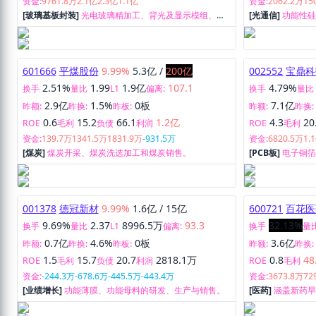
资金:
9761.8万
2.1亿
2.3亿
1.1亿
资金:
2062.2万
15
[玻璃基板封装]
光电玻璃精加工、背光及显示模组、车
[光通信]
功能性
载显示触控模组、光学膜材裁切等业务。
化学助剂的研发
601666
平煤股份
9.99%
5.3亿
/
200亿
002552
宝鼎科
2.51%
1.99
1.9亿
107.1
4.79%
换手
量比
L1
偏离:
换手
量比
2.9亿
1.5%
0板
7.1亿
昨额:
昨换:
昨板:
昨额:
昨换:
0.6
15.2
66.1
1.2亿
4.3
20
ROE
毛利
负债
利润
ROE
毛利
资金:
139.7万
1341.5万
1831.9万
-931.5万
资金:
6820.5万
1.
[煤炭]
煤炭开采、煤炭洗选加工和煤炭销售。
[PCB板]
电子铜
采选及销售。
001378
德冠新材
9.99%
1.6亿
/
15亿
600721
百花医
9.69%
2.37
8996.5万
93.3
32.13%
换手
量比
L1
偏离:
换手
量
0.7亿
4.6%
0板
3.6亿
昨额:
昨换:
昨板:
昨额:
昨换:
1.5
15.7
20.7
2818.1万
0.8
48
ROE
毛利
负债
利润
ROE
毛利
资金:
-244.3万
-678.6万
-445.5万
-443.4万
资金:
3673.8万
72
[业绩增长]
功能薄膜、功能母料的研发、生产与销售。
[医药]
涵盖新药早
试验、注册申报、