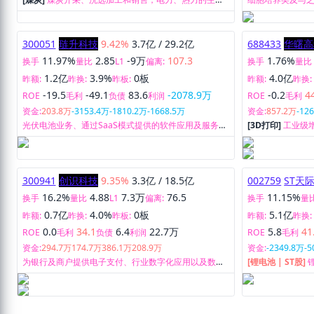
1.3亿
2.8%
0板
0.4亿
昨额:
昨换:
昨板:
昨额:
昨换:
-2.1
0.9
59.8
-1.2亿
-0.3
3
ROE
毛利
负债
利润
ROE
毛利
资金:
-1514.7万
-2260.8万
-2361.9万
-6589.7万
资金:
46.5万
449
[煤炭]
煤炭开采、洗选加工和销售，电力、热力的生产
细胞培养类及与
和供应。
塑料耗材研发、
和销售。
300051
琏升科技
9.42%
3.7亿
/
29.2亿
688433
华曙高
11.97%
2.85
-9万
107.3
1.76%
换手
量比
L1
偏离:
换手
量比
1.2亿
3.9%
0板
4.0亿
昨额:
昨换:
昨板:
昨额:
昨换:
-19.5
-49.1
83.6
-2078.9万
-0.2
4
ROE
毛利
负债
利润
ROE
毛利
资金:
203.8万
-3153.4万
-1810.2万
-1668.5万
资金:
857.2万
-12
光伏电池业务、通过SaaS模式提供的软件应用及服务、
[3D打印]
工业级
移动通信转售业务及房屋租赁业务。
于为全球客户提供
(SLS)增材制造
300941
创识科技
9.35%
3.3亿
/
18.5亿
002759
ST天
16.2%
4.88
7.3万
76.5
11.15%
换手
量比
L1
偏离:
换手
量
0.7亿
4.0%
0板
5.1亿
昨额:
昨换:
昨板:
昨额:
昨换:
0.0
34.1
6.4
22.7万
5.8
41
ROE
毛利
负债
利润
ROE
毛利