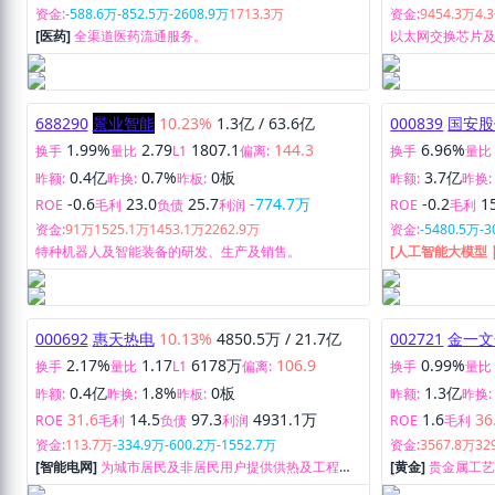
资金:
-588.6万
-852.5万
-2608.9万
1713.3万
资金:
9454.3万
4.
[医药]
全渠道医药流通服务。
以太网交换芯片
688290
景业智能
10.23%
1.3亿
/
63.6亿
000839
国安股
1.99%
2.79
1807.1
144.3
6.96%
换手
量比
L1
偏离:
换手
量比
0.4亿
0.7%
0板
3.7亿
昨额:
昨换:
昨板:
昨额:
昨换:
-0.6
23.0
25.7
-774.7万
-0.2
1
ROE
毛利
负债
利润
ROE
毛利
资金:
91万
1525.1万
1453.1万
2262.9万
资金:
-5480.5万
-3
特种机器人及智能装备的研发、生产及销售。
[人工智能大模型 |
电视网络业务、
000692
惠天热电
10.13%
4850.5万
/
21.7亿
002721
金一文
2.17%
1.17
6178万
106.9
0.99%
换手
量比
L1
偏离:
换手
量比
0.4亿
1.8%
0板
1.3亿
昨额:
昨换:
昨板:
昨额:
昨换:
31.6
14.5
97.3
4931.1万
1.6
36
ROE
毛利
负债
利润
ROE
毛利
资金:
113.7万
-334.9万
-600.2万
-1552.7万
资金:
3567.8万
32
[智能电网]
为城市居民及非居民用户提供供热及工程服
[黄金]
贵金属工
务。
加工及销售。