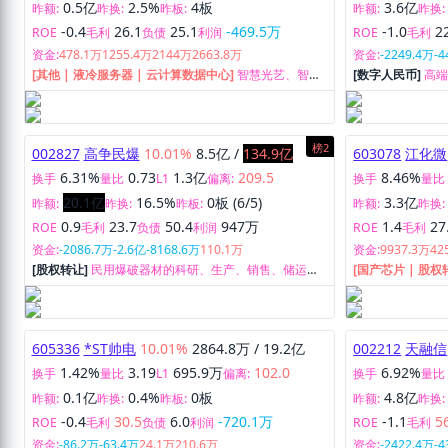
0.5亿
2.5%
4板
3.6亿
昨额:
昨换:
昨板:
昨额:
昨换:
-0.4
26.1
25.1
-469.5万
-1.0
2
ROE
毛利
负债
利润
ROE
毛利
资金:
478.1万
1255.4万
2144万
2663.8万
资金:
-2249.4万
-4
[其他 | 液冷服务器 | 云计算数据中心]
智慧光艺、智慧
[数字人民币]
高
文旅、智慧城域三大业务板块、HAO数字孪生融合网络
务。
平台、豪能汇新能源。
榜2
002827
高争民爆
10.01%
8.5亿
/
134.9亿
603078
江化微
6.31%
0.73
1.3亿
209.5
8.46%
换手
量比
L1
偏离:
换手
量比
20.1亿
16.5%
0板 (6/5)
3.3亿
昨额:
昨换:
昨板:
昨额:
昨换:
0.9
23.7
50.4
947万
1.4
27
ROE
毛利
负债
利润
ROE
毛利
资金:
-2086.7万
-2.6亿
-8168.6万
110.1万
资金:
9937.3万
42
[股权转让]
民用爆破器材的科研、生产、销售、储运以
[国产芯片 | 股权
及爆破工程设计、施工服务。
配套试剂等湿电
605336
*ST帅电
10.01%
2864.8万
/
19.2亿
002212
天融信
1.42%
3.19
695.9万
102.0
6.92%
换手
量比
L1
偏离:
换手
量比
0.1亿
0.4%
0板
4.8亿
昨额:
昨换:
昨板:
昨额:
昨换:
-0.4
30.5
6.0
-720.1万
-1.1
5
ROE
毛利
负债
利润
ROE
毛利
资金:
-86.2万
-63.4万
24.1万
210.6万
资金:
-2422.4万
-4