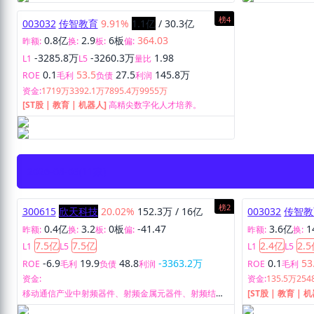
榜4
003032
传智教育
9.91%
1.1亿
/
30.3亿
0.8亿
2.9
6板
364.03
昨额:
换:
板:
偏:
-3285.8万
-3260.3万
1.98
L1
L5
量比
0.1
53.5
27.5
145.8万
ROE
毛利
负债
利润
资金:
1719万
3392.1万
7895.4万
9955万
[ST股 | 教育 | 机器人]
高精尖数字化人才培养。
2026-08-03
(11家)
榜2
300615
欣天科技
20.02%
152.3万
/
16亿
003032
传智教
0.4亿
3.2
0板
-41.47
3.6亿
1
昨额:
换:
板:
偏:
昨额:
换:
7.5亿
7.5亿
2.4亿
2.
L1
L5
L1
L5
-6.9
19.9
48.8
-3363.2万
0.1
53
ROE
毛利
负债
利润
ROE
毛利
资金:
资金:
135.5万
254
移动通信产业中射频器件、射频金属元器件、射频结构
[ST股 | 教育 | 
件研发、生产和销售。