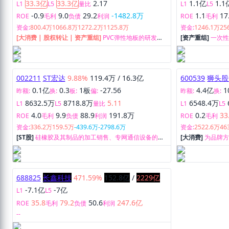
33.3亿
33.3亿
2.17
1.1亿
1.1
L1
L5
量比
L1
L5
-0.9
9.0
29.2
-1482.8万
1.1
17
ROE
毛利
负债
利润
ROE
毛利
资金:
800.4万
1066.8万
1272.2万
1125.8万
资金:
1246.1万
25
[大消费 | 股权转让 | 资产重组]
PVC弹性地板的研发、
[资产重组]
一次
生产和销售。
产和销售，以及
应。
002211
ST宏达
9.88%
119.4万
/
16.3亿
600539
狮头股
0.1亿
0.3
1板
-27.56
4.4亿
1
昨额:
换:
板:
偏:
昨额:
换:
8632.5万
8718.8万
5.11
6548.4万
L1
L5
量比
L1
L5
4.0
9.9
88.9
191.8万
0.2
33
ROE
毛利
负债
利润
ROE
毛利
资金:
336.2万
159.5万
-439.6万
-2798.6万
资金:
2522.6万
46
[ST股]
硅橡胶及其制品的加工销售、专网通信设备的加
[大消费]
为品牌
工、组装、检测及销售业务等。
业务，属电子商
688825
长鑫科技
471.59%
152.8亿
/
2229亿
-7.1亿
-7亿
L1
L5
35.8
79.2
50.6
247.6亿
ROE
毛利
负债
利润
--