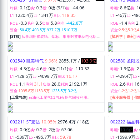
信息技术开发与咨询服务；进出口：上述经营项目的进
出口业务。
0.1亿
0.3
0板 (9/1)
-44.06
8.6亿
1
昨额:
换:
板:
偏:
昨额:
换:
1220.4万
1341万
118.35
-46万
-48
L1
L5
量比
L1
L5
-0.3
9.5
5.8
-442.8万
-1.4
2
ROE
毛利
负债
利润
ROE
毛利
资金:
-50.4万
-403.5万
-937.2万
-1510.7万
资金:
2.5亿
5.3亿
4
[ST股]
从事烟用接装纸、烟标、烟用封签纸及电化铝的
[脑科学 | 医药]
研发、生产及销售。
002549
凯美特气
9.96%
2855.1万
/
103.9亿
002580
圣阳股
4.3亿
4.6
0板 (11/1)
-110.32
1.9亿
2
昨额:
换:
板:
偏:
昨额:
换:
-128.5万
-4699.7万
16.17
-429.4万
L1
L5
量比
L1
L5
1.1
31.1
28.0
2192.1万
2.6
16
ROE
毛利
负债
利润
ROE
毛利
资金:
1095.8万
1153.5万
-1235.5万
-3.2亿
资金:
1.2亿
1.2亿
1
[工业气体]
石油化工尾气(废气)火炬气回收利用。
[液冷服务器 | 储
动力电源和系统
002211
ST宏达
10.05%
2976.4万
/
18亿
002222
福晶科
0.0亿
0.2
2板
67.06
10.6亿
昨额:
换:
板:
偏:
昨额:
换:
-539万
-495.7万
59.78
-1599.9万
L1
L5
量比
L1
L5