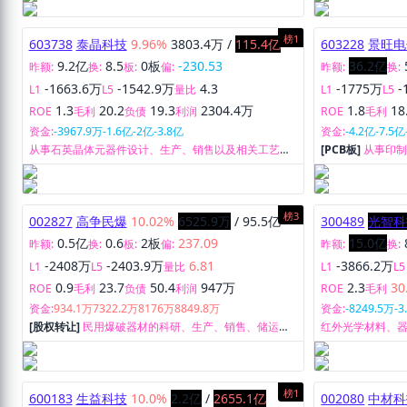
收运、渣土运输监管、渗滤液处理、智慧城市建设等领
域提供全新维度的全生命周期物联网集成应用解决方案
和智慧平台运营服务。
榜1
603738
泰晶科技
9.96%
3803.4万
/
115.4亿
603228
景旺电
9.2亿
8.5
0板
-230.53
36.2亿
昨额:
换:
板:
偏:
昨额:
换:
-1663.6万
-1542.9万
4.3
-1775万
-
L1
L5
量比
L1
L5
1.3
20.2
19.3
2304.4万
1.8
18
ROE
毛利
负债
利润
ROE
毛利
资金:
-3967.9万
-1.6亿
-2亿
-3.8亿
资金:
-4.2亿
-7.5亿
从事石英晶体元器件设计、生产、销售以及相关工艺设
[PCB板]
从事印
备研发、制造。
榜3
002827
高争民爆
10.02%
6525.9万
/
95.5亿
300489
光智科
0.5亿
0.6
2板
237.09
15.0亿
昨额:
换:
板:
偏:
昨额:
换:
-2408万
-2403.9万
6.81
-3866.2万
L1
L5
量比
L1
L5
0.9
23.7
50.4
947万
2.3
30
ROE
毛利
负债
利润
ROE
毛利
资金:
934.1万
7322.2万
8176万
8849.8万
资金:
-8249.5万
-3
[股权转让]
民用爆破器材的科研、生产、销售、储运以
红外光学材料、
及爆破工程设计、施工服务。
榜1
600183
生益科技
10.0%
2.2亿
/
2655.1亿
002080
中材科