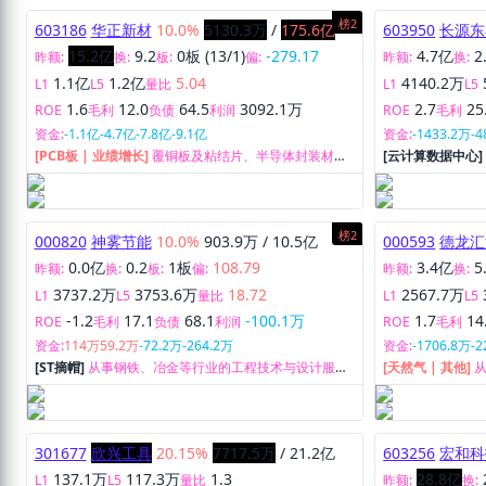
榜2
603186
华正新材
10.0%
5130.3万
/
175.6亿
603950
长源东
15.2亿
9.2
0板 (13/1)
-279.17
4.7亿
2
昨额:
换:
板:
偏:
昨额:
换:
1.1亿
1.2亿
5.04
4140.2万
L1
L5
量比
L1
L5
1.6
12.0
64.5
3092.1万
2.7
25
ROE
毛利
负债
利润
ROE
毛利
资金:
-1.1亿
-4.7亿
-7.8亿
-9.1亿
资金:
-1433.2万
-
[PCB板 | 业绩增长]
覆铜板及粘结片、半导体封装材
[云计算数据中心
料、复合材料和膜材料等产品的设计、研发、生产及销
售。
售。
榜2
000820
神雾节能
10.0%
903.9万
/
10.5亿
000593
德龙汇
0.0亿
0.2
1板
108.79
3.4亿
5
昨额:
换:
板:
偏:
昨额:
换:
3737.2万
3753.6万
18.72
2567.7万
L1
L5
量比
L1
L5
-1.2
17.1
68.1
-100.1万
1.7
14
ROE
毛利
负债
利润
ROE
毛利
资金:
114万
59.2万
-72.2万
-264.2万
资金:
-1706.8万
-2
[ST摘帽]
从事钢铁、冶金等行业的工程技术与设计服务
[天然气 | 其他]
工作。
产、供应业务以
务。
301677
欣兴工具
20.15%
7717.5万
/
21.2亿
603256
宏和科
137.1万
117.3万
1.3
28.8亿
L1
L5
量比
昨额:
换: