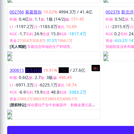
002766
索菱股份
10.02%
4994.3万
/
41.4亿
002376
新北洋
0.4亿
1.1
1板 (14/2)
151.45
0.5亿
1
昨额:
换:
板:
偏:
昨额:
换:
-1197.2万
-1183.8万
10.69
-2315.9万
L1
L5
量比
L1
L5
-1.7
24.9
15.0
-1817.4万
0.2
24
ROE
毛利
负债
利润
ROE
毛利
资金:
2150.6万
928.8万
-37.3万
1064.1万
资金:
-633.3万
-14
[无人驾驶]
车载信息终端的生产和销售。
智能制造业务和
榜2
300615
欣天科技
19.91%
1.6亿
/
27.6亿
0.6亿
2.7
3板
496.49
昨额:
换:
板:
偏:
-6971.3万
-6225.1万
18.74
L1
L5
量比
-6.9
19.9
48.8
-3363.2万
ROE
毛利
负债
利润
资金:
2360.2万
3883.9万
3883.9万
4069.7万
[股权转让]
移动通信产业中射频器件、射频金属元器
件、射频结构件研发、生产和销售。
2026-08-05
(12家)