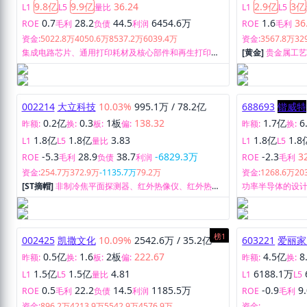
9.8亿
9.9亿
36.24
2.9亿
3亿
L1
L5
量比
L1
L5
0.7
28.2
44.5
6454.6万
1.6
36
ROE
毛利
负债
利润
ROE
毛利
资金:
5022.8万
4050.6万
8537.2万
6039.4万
资金:
3567.8万
32
集成电路芯片、通用打印耗材及核心部件和再生打印耗
[黄金]
贵金属工
材的研究、开发、生产和销售。
加工及销售。
002214
大立科技
10.03%
995.1万
/
78.2亿
688693
锴威特
0.2亿
0.3
1板
138.32
1.7亿
6
昨额:
换:
板:
偏:
昨额:
换:
1.8亿
1.8亿
3.83
1.8亿
1.8
L1
L5
量比
L1
L5
-5.3
28.9
38.7
-6829.3万
-2.3
3
ROE
毛利
负债
利润
ROE
毛利
资金:
254.7万
372.9万
-1135.7万
79.2万
资金:
1268.6万
20
[ST摘帽]
非制冷焦平面探测器、红外热像仪、红外热成
功率半导体的设计
像系统的研发、生产和销售。
榜1
002425
凯撒文化
10.09%
2542.6万
/
35.2亿
603221
爱丽家
0.5亿
1.6
2板
222.67
4.5亿
8
昨额:
换:
板:
偏:
昨额:
换:
1.5亿
1.5亿
4.81
6188.1万
L1
L5
量比
L1
L5
0.5
22.2
14.5
1185.5万
-0.9
9
ROE
毛利
负债
利润
ROE
毛利
资金:
896.2万
4213.9万
5542.9万
4576.9万
资金: