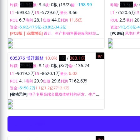
82.5亿
3.4
0板 (13/2)
-198.99
29.3亿
昨额:
换:
板:
偏:
昨额:
换:
-6938.5万
-5729.6万
3.66
-7520.6万
L1
L5
量比
L1
L5
6.7
28.1
44.0
11.6亿
2.5
20
ROE
毛利
负债
利润
ROE
毛利
资金:
-5.6亿
-17.9亿
-28.8亿
-34.2亿
资金:
-1亿
-5.8亿
-
[PCB板 | 业绩增长]
设计、生产和销售覆铜板和粘结
[PCB板]
风电叶
片、印制线路板。
发、制造及销售
榜1
605376
博迁新材
10.0%
1亿
/
383.1亿
29.3亿
8.1
0板 (8/2)
-136.24
昨额:
换:
板:
偏:
-9019.2万
-8620.1万
6.02
L1
L5
量比
4.1
29.9
29.6
7162.6万
ROE
毛利
负债
利润
资金:
-5150.2万
1.1亿
1.2亿
7712.1万
[被动元件]
电子专用高端金属粉体材料的研发、生产和
销售。
2026-07-30
(9家)
榜3