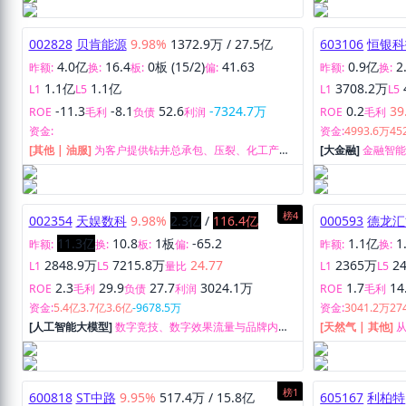
002828
贝肯能源
9.98%
1372.9万
/
27.5亿
603106
恒银科
4.0亿
16.4
0板 (15/2)
41.63
0.9亿
2
昨额:
换:
板:
偏:
昨额:
换:
1.1亿
1.1亿
3708.2万
L1
L5
L1
L5
-11.3
-8.1
52.6
-7324.7万
0.2
39
ROE
毛利
负债
利润
ROE
毛利
资金:
资金:
4993.6万
45
[其他 | 油服]
为客户提供钻井总承包、压裂、化工产品
[大金融]
金融智
销售及配套的检测、维修等一揽子技术服务。
榜4
002354
天娱数科
9.98%
2.3亿
/
116.4亿
000593
德龙汇
11.3亿
10.8
1板
-65.2
1.1亿
1
昨额:
换:
板:
偏:
昨额:
换:
2848.9万
7215.8万
24.77
2365万
2
L1
L5
量比
L1
L5
2.3
29.9
27.7
3024.1万
1.7
14
ROE
毛利
负债
利润
ROE
毛利
资金:
5.4亿
3.7亿
3.6亿
-9678.5万
资金:
3041.2万
27
[人工智能大模型]
数字竞技、数字效果流量与品牌内容
[天然气 | 其他]
流量。
产、供应业务以
务。
榜1
600818
ST中路
9.95%
517.4万
/
15.8亿
605167
利柏特