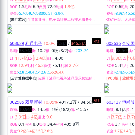
1.5
6.9
72.9
1.3亿
0.6
20
ROE
毛利
负债
利润
ROE
毛利
资金:
-5.7亿
-9.7亿
-3306.5万
-3.9亿
资金:
-3.9亿
-15.5
[国产芯片]
半导体业务、电子高科技工程技术服务业
锗矿开采、火法
务、光伏电站投资运营业务。
及研究开发。
榜2
603629
利通电子
10.0%
1.8亿
/
346.3亿
002636
金安国
33.7亿
10.2
0板 (8/2)
-203.74
28.5亿
昨额:
换:
板:
偏:
昨额:
换:
11.7亿
12.4亿
4.06
9.8亿
10
L1
L5
量比
L1
L5
12.9
46.2
75.1
2.7亿
5.4
26
ROE
毛利
负债
利润
ROE
毛利
资金:
-2.8亿
-8.4亿
-12.6亿
5526.4万
资金:
-2.4亿
-5.6亿
[云计算数据中心]
应用于液晶电视等液晶显示领域的精
[PCB板 | 业绩增
密金属结构件、电子元器件的设计、生产、销售。
生产和销售。
榜1
002585
双星新材
10.05%
4017.2万
/
84.5亿
603137
恒尚节
10.9亿
14.5
1板 (18/2)
-15.57
8.1亿
1
昨额:
换:
板:
偏:
昨额:
换:
3.9亿
4亿
9.0
3.7亿
3.
L1
L5
量比
L1
L5
0.1
8.0
34.4
405.8万
3.1
16
ROE
毛利
负债
利润
ROE
毛利
资金:
3.2亿
3.4亿
3.5亿
2.6亿
资金:
1.7亿
1.4亿
1