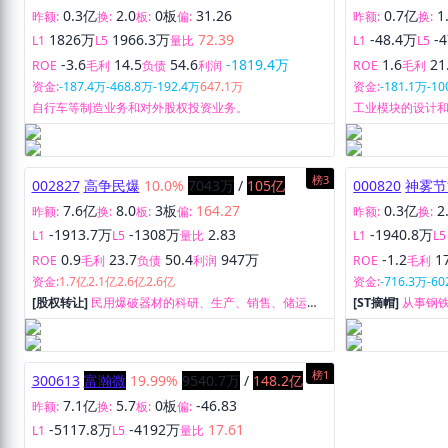
0.3亿
2.0
0板
31.26
0.7亿
1
昨额:
换:
板:
偏:
昨额:
换:
1826万
1966.3万
72.39
-48.4万
-
L1
L5
量比
L1
L5
-3.6
14.5
54.6
-1819.4万
1.6
21
ROE
毛利
负债
利润
ROE
毛利
资金:
-187.4万
-468.8万
-192.4万
647.1万
资金:
-181.1万
-10
自行车等制造业务和对外股权投资业务。
工业模块的设计
榜3
002827
高争民爆
10.0%
7043万
/
105亿
000820
神雾节
7.6亿
8.0
3板
164.27
0.3亿
2
昨额:
换:
板:
偏:
昨额:
换:
-1913.7万
-1308万
2.83
-1940.8万
L1
L5
量比
L1
L5
0.9
23.7
50.4
947万
-1.2
1
ROE
毛利
负债
利润
ROE
毛利
资金:
1.7亿
2.1亿
2.6亿
2.6亿
资金:
-716.3万
-60
[股权转让]
民用爆破器材的科研、生产、销售、储运以
[ST摘帽]
从事钢
及爆破工程设计、施工服务。
工作。
榜1
300613
富瀚微
19.99%
9540.7万
/
148.2亿
7.1亿
5.7
0板
-46.83
昨额:
换:
板:
偏:
-5117.8万
-4192万
17.61
L1
L5
量比