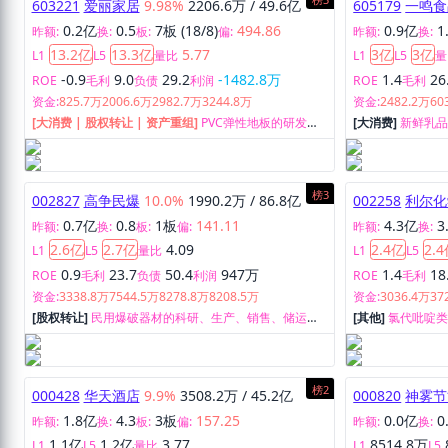
603221
爱丽家居
9.98%
2206.6万
/
49.6亿
605179
一鸣食
0.2亿
0.5
7板 (18/8)
494.86
0.9亿
1
昨额:
换:
板:
偏:
昨额:
换:
13.2亿
13.3亿
5.77
3亿
3亿
L1
L5
量比
L1
L5
量
-0.9
9.0
29.2
-1482.8万
1.4
26
ROE
毛利
负债
利润
ROE
毛利
资金:
825.7万
2006.6万
2982.7万
3244.8万
资金:
2482.2万
60
[大消费 | 股权转让 | 资产重组]
PVC弹性地板的研发、
[大消费]
新鲜乳
生产和销售。
锁经营业务。
榜3
002827
高争民爆
10.0%
1990.2万
/
86.8亿
002258
利尔化
0.7亿
0.8
1板
141.11
4.3亿
3
昨额:
换:
板:
偏:
昨额:
换:
2.6亿
2.7亿
4.09
2.4亿
2.
L1
L5
量比
L1
L5
0.9
23.7
50.4
947万
1.4
18
ROE
毛利
负债
利润
ROE
毛利
资金:
3338.8万
7544.5万
8278.8万
8208.5万
资金:
3036.4万
37
[股权转让]
民用爆破器材的科研、生产、销售、储运以
[其他]
氯代吡啶
及爆破工程设计、施工服务。
安全农药原药的
榜2
000428
华天酒店
9.9%
3508.2万
/
45.2亿
000820
神雾节
1.8亿
4.3
3板
157.25
0.0亿
0
昨额:
换:
板:
偏:
昨额:
换:
1.1亿
1.2亿
3.77
8514.8万
L1
L5
量比
L1
L5