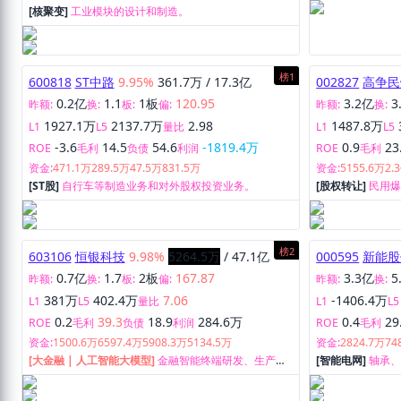
[核聚变]
工业模块的设计和制造。
榜1
600818
ST中路
9.95%
361.7万
/
17.3亿
002827
高争民
0.2亿
1.1
1板
120.95
3.2亿
3
昨额:
换:
板:
偏:
昨额:
换:
1927.1万
2137.7万
2.98
1487.8万
L1
L5
量比
L1
L5
-3.6
14.5
54.6
-1819.4万
0.9
23
ROE
毛利
负债
利润
ROE
毛利
资金:
471.1万
289.5万
47.5万
831.5万
资金:
5155.6万
2.
[ST股]
自行车等制造业务和对外股权投资业务。
[股权转让]
民用
及爆破工程设计
榜2
603106
恒银科技
9.98%
5264.5万
/
47.1亿
000595
新能股
0.7亿
1.7
2板
167.87
3.3亿
5
昨额:
换:
板:
偏:
昨额:
换:
381万
402.4万
7.06
-1406.4万
L1
L5
量比
L1
L5
0.2
39.3
18.9
284.6万
0.4
29
ROE
毛利
负债
利润
ROE
毛利
资金:
1500.6万
6597.4万
5908.3万
5134.5万
资金:
2824.7万
74
[大金融 | 人工智能大模型]
金融智能终端研发、生产、
[智能电网]
轴承
销售及服务。