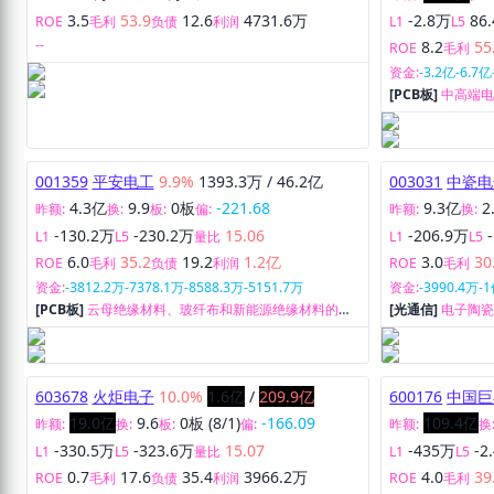
3.5
53.9
12.6
4731.6万
-2.8万
86
ROE
毛利
负债
利润
L1
L5
--
8.2
55
ROE
毛利
资金:
-3.2亿
-6.7亿
[PCB板]
中高端
细纱的研发、生
001359
平安电工
9.9%
1393.3万
/
46.2亿
003031
中瓷电
4.3亿
9.9
0板
-221.68
9.3亿
2
昨额:
换:
板:
偏:
昨额:
换:
-130.2万
-230.2万
15.06
-206.9万
L1
L5
量比
L1
L5
6.0
35.2
19.2
1.2亿
3.0
30
ROE
毛利
负债
利润
ROE
毛利
资金:
-3812.2万
-7378.1万
-8588.3万
-5151.7万
资金:
-3990.4万
-
[PCB板]
云母绝缘材料、玻纤布和新能源绝缘材料的研
[光通信]
电子陶
发、生产和销售。
603678
火炬电子
10.0%
1.6亿
/
209.9亿
600176
中国巨
19.0亿
9.6
0板 (8/1)
-166.09
109.4亿
昨额:
换:
板:
偏:
昨额:
换
-330.5万
-323.6万
15.07
-435万
-2
L1
L5
量比
L1
L5
0.7
17.6
35.4
3966.2万
4.0
39
ROE
毛利
负债
利润
ROE
毛利