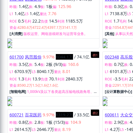
1.4亿
4.9
1板
125.96
0.3亿
0
昨额:
换:
板:
偏:
昨额:
换:
1.4亿
1.4亿
7.76
7138.8万
L1
L5
量比
L1
L5
0.5
22.2
14.5
1185.5万
1.7
14
ROE
毛利
负债
利润
ROE
毛利
资金:
4280.6万
4722.4万
4397.1万
3141.1万
资金:
1054.8万
44
[大消费]
版权运营、网络游戏研发与运营等业务。
[其他]
从事以天
务以及以氢能、
榜1
601700
风范股份
9.97%
6044.1万
/
74.1亿
002348
高乐股
3.5亿
5.4
2板 (9/3)
160.6
0.7亿
0
昨额:
换:
板:
偏:
昨额:
换:
6703.9万
8040.1万
8.01
6101.8万
L1
L5
量比
L1
L5
1.3
13.9
70.1
2840.3万
-3.5
2
ROE
毛利
负债
利润
ROE
毛利
资金:
8590.2万
1.5亿
1.6亿
1.6亿
资金:
2291.1万
31
[智能电网]
1,000kV及以下各类超高压输电线路角塔、
[云计算数据中心
钢管组合塔、各类管道、变电站构支架、220kV以下钢
管及各类钢结构件等产品的研发、生产和销售。
榜2
600721
百花医药
9.97%
6319.2万
/
33.5亿
600611
大众交
0.8亿
2.8
1板 (15/3)
104.9
2.9亿
4
昨额:
换:
板:
偏:
昨额:
换:
2614.5万
2646.7万
8.19
4.2万
-14
L1
L5
量比
L1
L5