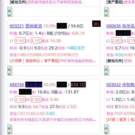
[被动元件]
高性能功能性高分子材料研发制造。
[资产重组]
建筑
榜3
603221
爱丽家居
10.0%
1.3亿
/
54.6亿
000636
风华高
0.7亿
1.4
8板 (19/9)
426.16
131.6亿
昨额:
换:
板:
偏:
昨额:
换
3.1亿
3.1亿
14.36
2.6亿
2.
L1
L5
量比
L1
L5
-0.9
9.0
29.2
-1482.8万
0.7
16
ROE
毛利
负债
利润
ROE
毛利
资金:
1380.5万
2888.2万
4187.5万
4598.5万
资金:
-8.5亿
4.8亿
[大消费 | 股权转让 | 资产重组]
PVC弹性地板的研发、
[被动元件]
研制
生产和销售。
等。
688766
普冉股份
20.0%
7.3亿
/
630.1亿
003032
传智教
85.5亿
16.8
0板
-131.87
2.0亿
8
昨额:
换:
板:
偏:
昨额:
换:
2.1亿
2.5亿
9.46
1.3亿
1.4
L1
L5
量比
L1
L5
9.9
44.7
27.5
2.5亿
0.1
53
ROE
毛利
负债
利润
ROE
毛利
资金:
13亿
10.8亿
4.5亿
-5.8亿
资金:
1537.6万
60
非易失性存储器芯片及基于存储芯片的衍生芯片的设计
[ST股 | 教育 | 
与销售。