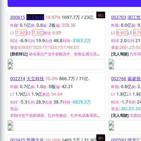
榜2
300615
欣天科技
19.97%
1697.7万
/
23亿
002703
浙江世
0.1亿
0.6
2板
358.36
8.0亿
9
昨额:
换:
板:
偏:
昨额:
换:
7.3亿
7.3亿
6.89
6.6亿
6.
L1
L5
量比
L1
L5
-6.9
19.9
48.8
-3363.2万
2.0
21
ROE
毛利
负债
利润
ROE
毛利
资金:
639.8万
1523.7万
1523.7万
1749.3万
资金:
2661.2万
33
[股权转让]
移动通信产业中射频器件、射频金属元器
[无人驾驶]
汽车
件、射频结构件研发、生产和销售。
发、制造及销售
002214
大立科技
10.0%
866.7万
/
71亿
002766
索菱股
0.7亿
1.0
0板
42.21
0.8亿
2
昨额:
换:
板:
偏:
昨额:
换:
1.9亿
1.9亿
34.64
1.8亿
1.8
L1
L5
量比
L1
L5
-5.3
28.9
38.7
-6829.3万
-1.7
2
ROE
毛利
负债
利润
ROE
毛利
资金:
资金:
-382.3万
-24
非制冷焦平面探测器、红外热像仪、红外热成像系统的
[无人驾驶]
车载
研发、生产和销售。
榜1
002425
凯撒文化
10.16%
1465.5万
/
31.9亿
000593
德龙汇