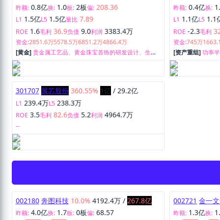
0.8亿
1.0
2板
208.36
0.4亿
1
昨额:
换:
板:
偏:
昨额:
换:
1.5亿
1.5亿
7.89
1.1亿
1.1
L1
L5
量比
L1
L5
1.6
36.9
9.0
3383.4万
-2.3
3
ROE
毛利
负债
利润
ROE
毛利
资金:
2851.6万
5578.5万
6851.2万
4866.4万
资金:
745万
1663
[黄金]
贵金属工艺品、黄金珠宝首饰的研发设计、生产
[资产重组]
功率半
加工及销售。
技术服务。
301707
展芯股份
360.55%
1亿
/
29.2亿
239.4万
238.3万
L1
L5
3.5
82.6
5.2
4964.7万
ROE
毛利
负债
利润
--
2026-08-06
(13家)
002180
奔图科技
10.0%
4192.4万
/
267.8亿
002721
金一文
4.0亿
1.7
0板
68.57
1.3亿
1
昨额:
换:
板:
偏:
昨额:
换: