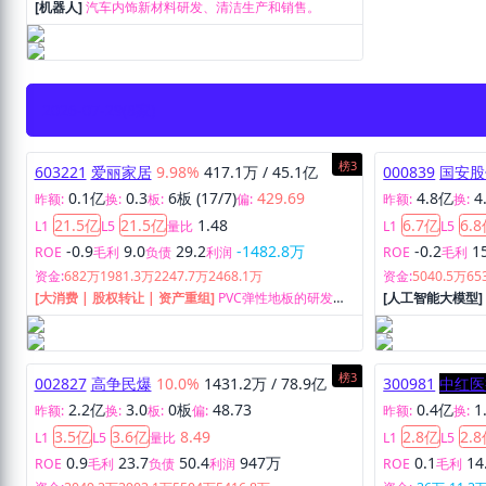
[机器人]
汽车内饰新材料研发、清洁生产和销售。
2026-07-29
(8家)
榜3
603221
爱丽家居
9.98%
417.1万
/
45.1亿
000839
国安股
0.1亿
0.3
6板 (17/7)
429.69
4.8亿
4
昨额:
换:
板:
偏:
昨额:
换:
21.5亿
21.5亿
1.48
6.7亿
6.
L1
L5
量比
L1
L5
-0.9
9.0
29.2
-1482.8万
-0.2
1
ROE
毛利
负债
利润
ROE
毛利
资金:
682万
1981.3万
2247.7万
2468.1万
资金:
5040.5万
65
[大消费 | 股权转让 | 资产重组]
PVC弹性地板的研发、
[人工智能大模型
生产和销售。
络业务、房地产
榜3
002827
高争民爆
10.0%
1431.2万
/
78.9亿
300981
中红医
2.2亿
3.0
0板
48.73
0.4亿
1
昨额:
换:
板:
偏:
昨额:
换:
3.5亿
3.6亿
8.49
2.8亿
2.
L1
L5
量比
L1
L5
0.9
23.7
50.4
947万
0.1
14
ROE
毛利
负债
利润
ROE
毛利