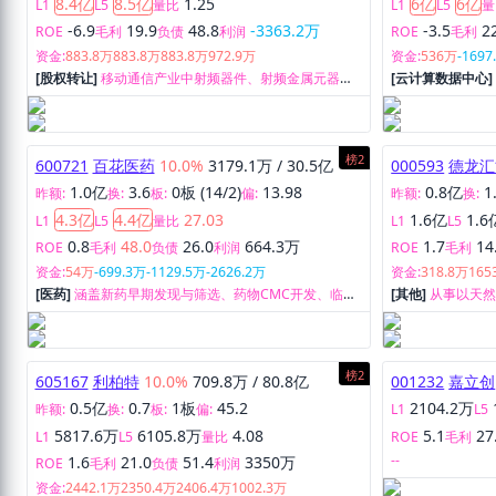
8.4亿
8.5亿
1.25
6亿
6亿
L1
L5
量比
L1
L5
量
-6.9
19.9
48.8
-3363.2万
-3.5
2
ROE
毛利
负债
利润
ROE
毛利
资金:
883.8万
883.8万
883.8万
972.9万
资金:
536万
-1697
[股权转让]
移动通信产业中射频器件、射频金属元器
[云计算数据中心
件、射频结构件研发、生产和销售。
榜2
600721
百花医药
10.0%
3179.1万
/
30.5亿
000593
德龙汇
1.0亿
3.6
0板 (14/2)
13.98
0.8亿
1
昨额:
换:
板:
偏:
昨额:
换:
4.3亿
4.4亿
27.03
1.6亿
1.6
L1
L5
量比
L1
L5
0.8
48.0
26.0
664.3万
1.7
14
ROE
毛利
负债
利润
ROE
毛利
资金:
54万
-699.3万
-1129.5万
-2626.2万
资金:
318.8万
165
[医药]
涵盖新药早期发现与筛选、药物CMC开发、临床
[其他]
从事以天
试验、注册申报、BE/PK生物样品分析及药学检测服
务以及以氢能、
务、临床SMO及数据服务、MAH服务、API及中间体生
产供应，可为客户提供从药物发现、药学CMC开发、临
床试验与申报注册的全过程一站式外包和技术成果转化
榜2
605167
利柏特
10.0%
709.8万
/
80.8亿
001232
嘉立创
服务。
0.5亿
0.7
1板
45.2
2104.2万
昨额:
换:
板:
偏:
L1
L5
5817.6万
6105.8万
4.08
5.1
27
L1
L5
量比
ROE
毛利
--
1.6
21.0
51.4
3350万
ROE
毛利
负债
利润
资金:
2442.1万
2350.4万
2406.4万
1002.3万