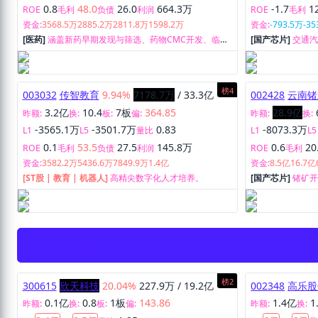
0.8
48.0
26.0
664.3万
-1.7
1
ROE
毛利
负债
利润
ROE
毛利
资金:
3568.5万
2885.2万
2811.8万
1598.2万
资金:
-793.5万
-35
[医药]
涵盖新药早期发现与筛选、药物CMC开发、临床
[国产芯片]
交通
试验、注册申报、BE/PK生物样品分析及药学检测服
业以及大数据产
务、临床SMO及数据服务、MAH服务、API及中间体生
产供应，可为客户提供从药物发现、药学CMC开发、临
床试验与申报注册的全过程一站式外包和技术成果转化
榜4
003032
传智教育
9.94%
7178.7万
/
33.3亿
002428
云南锗
服务。
3.2亿
10.4
7板
364.85
28.9亿
昨额:
换:
板:
偏:
昨额:
换:
-3565.1万
-3501.7万
0.83
-8073.3万
L1
L5
量比
L1
L5
0.1
53.5
27.5
145.8万
0.6
20
ROE
毛利
负债
利润
ROE
毛利
资金:
3582.2万
5436.6万
7849.9万
1.4亿
资金:
8.5亿
16.7亿
[ST股 | 教育 | 机器人]
高精尖数字化人才培养。
[国产芯片]
锗矿
炼、精深加工及
2026-08-04
(11家)
榜2
300615
欣天科技
20.04%
227.9万
/
19.2亿
002348
高乐股
0.1亿
0.8
1板
143.86
1.4亿
1
昨额:
换:
板:
偏:
昨额:
换: