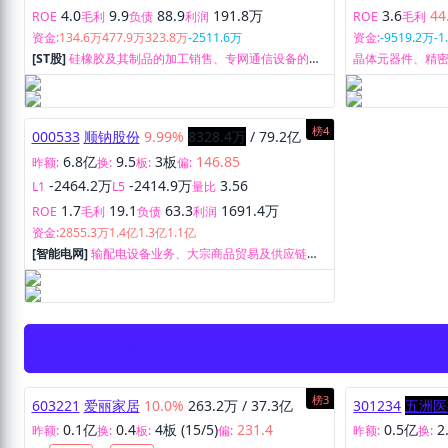
4.0
9.9
88.9
191.8万
3.6
44
ROE
毛利
负债
利润
ROE
毛利
资金:
134.6万
477.9万
323.8万
-2511.6万
资金:
-9519.2万
-1
[ST股]
硅橡胶及其制品的加工销售、专网通信设备的加
晶体元器件、精
工、组装、检测及销售业务等。
生产和销售。
榜4
000533
顺钠股份
9.99%
8328.4万
/
79.2亿
6.8亿
9.5
3板
146.85
昨额:
换:
板:
偏:
-2464.2万
-2414.9万
3.56
L1
L5
量比
1.7
19.1
63.3
1691.4万
ROE
毛利
负债
利润
资金:
2855.3万
1.4亿
1.3亿
1.1亿
[智能电网]
输配电设备业务、大宗商品贸易及供应链管
理业务。
2026-07-27
(5家)
榜3
603221
爱丽家居
10.0%
263.2万
/
37.3亿
301234
五洲医
0.1亿
0.4
4板 (15/5)
231.4
0.5亿
2
昨额:
换:
板:
偏:
昨额:
换: