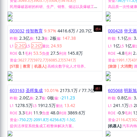
资金:
3049.3万
3903.1万
5504万
5416.8万
资金:
-36万
-11.3
民用爆破器材的科研、生产、销售、储运以及爆破工程
高品质一次性健
设计、施工服务。
综合解决方案等
榜4
003032
传智教育
9.97%
4416.6万
/
20.7亿
000428
华天酒
2.3亿
12.3
2板
147.38
1.1亿
3
昨额:
换:
板:
偏:
昨额:
换:
2.2亿
2.2亿
24.93
1亿
1亿
L1
L5
量比
L1
L5
量
0.1
53.5
27.5
145.8万
-4.8
2
ROE
毛利
负债
利润
ROE
毛利
资金:
3627.7万
5972.7万
6085.2万
5741万
资金:
1991.1万
43
[ST股 | 教育 | 机器人]
高精尖数字化人才培养。
[旅游 | 大消费]
榜1
603163
圣晖集成
10.01%
2173.1万
/
77.7亿
605068
明新旭
2.0亿
2.7
0板
-211.23
0.8亿
3
昨额:
换:
板:
偏:
昨额:
换:
1278.5万
1912.5万
13.42
241.1万
2
L1
L5
量比
L1
L5
3.3
11.9
48.0
3869.6万
-0.9
1
ROE
毛利
负债
利润
ROE
毛利
资金:
-750.2万
-2091.8万
-6256.6万
-1.5亿
资金:
2116.4万
30
提供洁净室系统集成工程整体解决方案。
[机器人]
汽车内