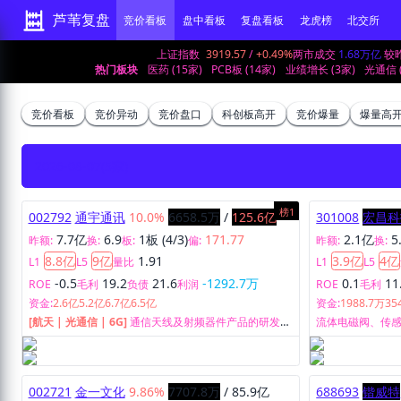
芦苇复盘
竞价看板
盘中看板
复盘看板
龙虎榜
北交所
上证指数
3919.57
/
+0.49%
两市成交
1.68万亿
较
热门板块
医药 (15家)
PCB板 (14家)
业绩增长 (3家)
光通信 
竞价看板
竞价异动
竞价盘口
科创板高开
竞价爆量
爆量高
2026-08-07
(5家)
榜1
002792
通宇通讯
10.0%
6658.5万
/
125.6亿
301008
宏昌科
7.7亿
6.9
1板 (4/3)
171.77
2.1亿
5
昨额:
换:
板:
偏:
昨额:
换:
8.8亿
9亿
1.91
3.9亿
4亿
L1
L5
量比
L1
L5
-0.5
19.2
21.6
-1292.7万
0.1
11
ROE
毛利
负债
利润
ROE
毛利
资金:
2.6亿
5.2亿
6.7亿
6.5亿
资金:
1988.7万
35
[航天 | 光通信 | 6G]
通信天线及射频器件产品的研发、
流体电磁阀、传
生产及销售。
售。
002721
金一文化
9.86%
7707.8万
/
85.9亿
688693
锴威特