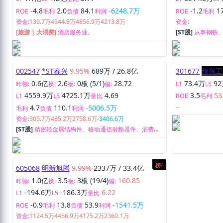
-4.8
2.0
84.1
-6248.7万
-1.2
1
ROE
毛利
负债
利润
ROE
毛利
资金:
130.7万
4344.8万
4856.9万
4213.8万
资金:
[旅游 | 大消费]
酒店服务业。
[ST股]
从事钢铁
作。
002547
*ST春兴
9.95%
689万
/
26.8亿
301677
欣兴工
0.6亿
2.6
0板 (5/1)
28.72
73.4万
9
昨额:
换:
板:
偏:
L1
L5
4559.9万
4725.1万
4.69
3.5
53
L1
L5
量比
ROE
毛利
--
4.7
110.1
-5006.5万
毛利
负债
利润
资金:
305.7万
485.2万
2758.6万
-3406.6万
[ST股]
精密轻金属结构件、移动通信射频器件、消费电
子产品塑胶结构件以及冲压钣金件的研发和制造业务、
汽车零部件领域的精密铝合金结构件、电子元器件分
销。
榜4
605068
明新旭腾
9.99%
2337万
/
33.4亿
1.0亿
3.5
3板 (19/4)
160.85
昨额:
换:
板:
偏:
-194.6万
-186.3万
6.22
L1
L5
量比
-0.9
13.8
53.9
-1541.5万
ROE
毛利
负债
利润
资金:
1124.5万
4456.9万
4175.2万
2360.1万