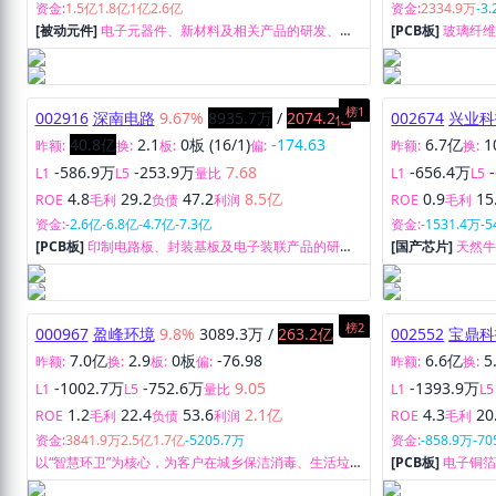
资金:
1.5亿
1.8亿
1亿
2.6亿
资金:
2334.9万
-3
[被动元件]
电子元器件、新材料及相关产品的研发、生
[PCB板]
玻璃纤
产、销售、检测及服务业务。
榜1
002916
深南电路
9.67%
8935.7万
/
2074.2亿
002674
兴业科
40.8亿
2.1
0板 (16/1)
-174.63
6.7亿
1
昨额:
换:
板:
偏:
昨额:
换:
-586.9万
-253.9万
7.68
-656.4万
L1
L5
量比
L1
L5
4.8
29.2
47.2
8.5亿
0.9
15
ROE
毛利
负债
利润
ROE
毛利
资金:
-2.6亿
-6.8亿
-4.7亿
-7.3亿
资金:
-1531.4万
-
[PCB板]
印制电路板、封装基板及电子装联产品的研
[国产芯片]
天然
发、生产及销售。
榜2
000967
盈峰环境
9.8%
3089.3万
/
263.2亿
002552
宝鼎科
7.0亿
2.9
0板
-76.98
6.6亿
5
昨额:
换:
板:
偏:
昨额:
换:
-1002.7万
-752.6万
9.05
-1393.9万
L1
L5
量比
L1
L5
1.2
22.4
53.6
2.1亿
4.3
20
ROE
毛利
负债
利润
ROE
毛利
资金:
3841.9万
2.5亿
1.7亿
-5205.7万
资金:
-858.9万
-70
以“智慧环卫”为核心，为客户在城乡保洁消毒、生活垃
[PCB板]
电子铜
圾分类、固废垃圾清扫运处、环卫人员管理、餐厨垃圾
采选及销售。