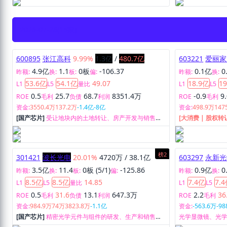
2026-07-28
(15家)
600895
张江高科
9.99%
1.3亿
/
480.7亿
603221
爱丽家
4.9亿
1.1
0板
-106.37
0.1亿
0
昨额:
换:
板:
偏:
昨额:
换:
53.6亿
54.1亿
49.07
18.9亿
1
L1
L5
量比
L1
L5
0.5
25.7
68.7
8351.4万
-0.9
9
ROE
毛利
负债
利润
ROE
毛利
资金:
3550.4万
137.2万
-1.4亿
-8亿
资金:
498.9万
147
[国产芯片]
受让地块内的土地转让、房产开发与销售、
[大消费 | 股权转
房产租赁、数据通信服务,创业投资。
生产和销售。
榜2
301421
波长光电
20.01%
4720万
/
38.1亿
603297
永新光
3.5亿
11.4
0板 (5/1)
-125.86
0.9亿
0
昨额:
换:
板:
偏:
昨额:
换:
8.5亿
8.5亿
14.85
7.4亿
7.
L1
L5
量比
L1
L5
0.5
31.6
13.1
647.3万
2.2
36
ROE
毛利
负债
利润
ROE
毛利
资金:
984.9万
74万
3823.8万
-1.1亿
资金:
-563.6万
-98
[国产芯片]
精密光学元件与组件的研发、生产和销售，
光学显微镜、光
提供各类光学设备、光学设计以及光学检测的整体解决
产和销售。