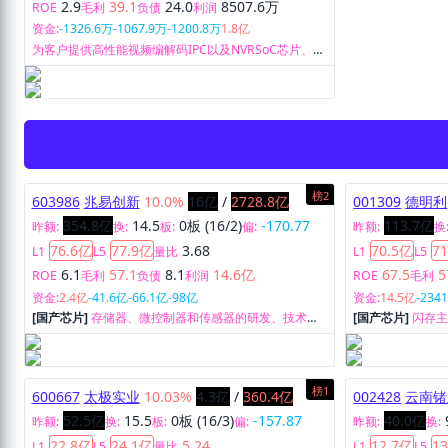
2.9
39.1
24.0
8507.6万
ROE
毛利
负债
利润
资金:
-1326.6万
-1067.9万
-1200.8万
1.8亿
为客户提供高性能视频编解码IPC以及NVRSoC芯片、图
像信号处理器ISP芯片、车载视频与传输芯片及相应的完
整的产品解决方案，同时也提供技术开发、IC设计等专
业技术服务。
2026-07-31
(33家)
榜2
603986
兆易创新
10.0%
16亿
/
2728.8亿
001309
德明利
354.8亿
14.5
0板 (16/2)
-170.77
113.7亿
昨额:
换:
板:
偏:
昨额:
换
76.6亿
77.9亿
3.68
70.5亿
7
L1
L5
量比
L1
L5
6.1
57.1
8.1
14.6亿
67.5
5
ROE
毛利
负债
利润
ROE
毛利
资金:
2.4亿
-41.6亿
-66.1亿
-98亿
资金:
14.5亿
-234
[国产芯片]
存储器、微控制器和传感器的研发、技术支
[国产芯片]
闪存
持业务。
用方案的开发、
榜1
600667
太极实业
10.03%
4.3亿
/
360.4亿
002428
云南锗
52.5亿
15.5
0板 (16/3)
-157.87
40.0亿
昨额:
换:
板:
偏:
昨额:
换:
22.8亿
24.1亿
5.24
12.7亿
1
L1
L5
量比
L1
L5