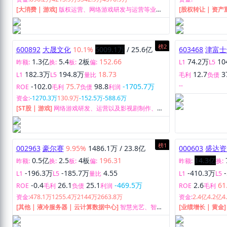
[大消费 | 游戏]
版权运营、网络游戏研发与运营等业
[股权转让 | 资产
务。
售。
榜2
600892
大晟文化
10.1%
5009.1万
/
25.6亿
603468
津富士
1.3亿
5.4
2板
152.66
74.2万
10
昨额:
换:
板:
偏:
L1
L5
182.3万
194.8万
18.73
12.7
3
L1
L5
量比
毛利
负债
--
-102.0
75.7
98.8
-1705.7万
ROE
毛利
负债
利润
资金:
-1270.3万
130.9万
-152.5万
-588.6万
[ST股 | 游戏]
网络游戏研发、运营以及影视剧制作、发
行业务。
榜1
002963
豪尔赛
9.95%
1486.1万
/
23.8亿
000603
盛达资
0.5亿
2.5
4板
196.31
14.3亿
昨额:
换:
板:
偏:
昨额:
换:
-196.3万
-185.7万
4.55
-410.3万
L1
L5
量比
L1
L5
-0.4
26.1
25.1
-469.5万
2.6
61
ROE
毛利
负债
利润
ROE
毛利
资金:
478.1万
1255.4万
2144万
2663.8万
资金:
2.4亿
4.2亿
4
[其他 | 液冷服务器 | 云计算数据中心]
智慧光艺、智慧
[业绩增长 | 黄金
文旅、智慧城域三大业务板块、HAO数字孪生融合网络
平台、豪能汇新能源。