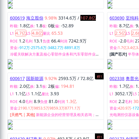
方案。
600619
海立股份
9.98%
3314.6万
/
107.8亿
603690
至纯科
1.8亿
1.8
0板
-52.89
8.7亿
9
昨额:
换:
板:
偏:
昨额:
换:
4.7亿
4.8亿
65.53
2.5亿
2.
L1
L5
量比
L1
L5
1.2
13.1
66.4
7242.9万
-2.0
2
ROE
毛利
负债
利润
ROE
毛利
资金:
-912万
-2575.6万
-3482.7万
-8891.8万
资金:
1.7亿
3.4亿
3
冷暖关联解决方案及核心零部件业务和汽车零部件业
[国产芯片]
半导
务。
发和生产销售，
榜1
600617
国新能源
9.92%
2593.5万
/
72.8亿
002338
奥普光
2.0亿
3.1
2板
194.81
1.7亿
1
昨额:
换:
板:
偏:
昨额:
换:
1.1亿
1.1亿
3.93
3052.1万
L1
L5
量比
L1
L5
4.0
8.9
81.0
1.3亿
2.2
30
ROE
毛利
负债
利润
ROE
毛利
资金:
2190.1万
9853.5万
9859.3万
8771.1万
资金:
420.9万
-17
[天然气 | 其他]
新能源企业的经营管理及相关咨询；天
光电测控仪器设
然气开发利用与咨询服务；燃气经营：天然气、乙醇的
码器、高性能碳
销售管道输送服务；储气设施租赁服务；集中供热项目
与销售。
的开发、建设、经营、管理、供热系统技术咨询及维
修；天然气灶具、仪器仪表设备的生产、加工、销售；
榜1
603429
*ST集友
9.97%
492.5万
/
42.8亿
002173
创新医