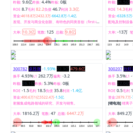
9.6亿
4.4%
0板
21.5亿
昨额:
昨换:
昨板:
昨额:
昨
8.7
82.2
46.7
3.3亿
14.3
ROE
毛利
负债
利润
ROE
毛利
资金:
4618.8万
2432.3万
-6642.8万
-1.4亿
资金:
-6328.5万
发现、开发与商业化创新、有特色的同类首创（first-in-
配电及控制设
class）与同类最佳（best-in-class）生物药，以创造药
10.3亿
125
9.8亿
-13万
物临床价值为导向，为自身免疫疾病、肿瘤疾病、眼科
大单:
笔数:
总额:
大单:
笔
疾病等重大疾病领域提供安全、有效、可及的临床解决
方案，以满足大量尚未被满足的临床需求。
300782
卓胜微
-1.93%
22.3亿
479.6亿
300207
欣旺
4.93%
262.7万
-3.2
3.5%
换手
L1
偏离:
换手
L1
26.1亿
5.3%
0板
22.0亿
昨额:
昨换:
昨板:
昨额:
昨
-1.5
18.5
35.8
-1.4亿
0.5
ROE
毛利
负债
利润
ROE
毛利
资金:
400.6万
1亿
5522.4万
-1.5亿
资金:
2879.7万
射频集成电路领域的研究、开发与销售。
[锂电池]
锂离子
1816.2万
47
6447.2万
849.2万
大单:
笔数:
总额:
大单: