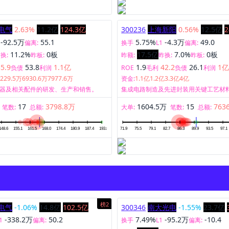
电气
2.63%
11.2亿
124.3亿
300236
上海新阳
0.56%
12.5亿
2
-92.5万
55.1
5.75%
-4.3万
49.0
偏离:
换手
L1
偏离:
11.2%
0板
17.5亿
7.0%
0板
换:
昨板:
昨额:
昨换:
昨板:
35.9
53.8
1.1亿
1.9
42.2
26.1
1
负债
利润
ROE
毛利
负债
利润
5229.5万
6930.6万
7977.6万
资金:
1.1亿
1.2亿
3.3亿
4亿
器及相关配件的研发、生产和销售。
集成电路制造及先进封装用关键工艺材
研发、生产、销售和服务，并为客户提
17
3798.8万
1604.5万
15
763
案以及环保型、功能性涂料的研发、生
笔数:
总额:
大单:
笔数:
总额:
务，并为客户提供专业的整体涂装业务
榜2
电气
-1.06%
14.8亿
102.5亿
300346
南大光电
-1.55%
23.7亿
-338.2万
50.2
7.49%
-95.2万
-10.4
1
偏离:
换手
L1
偏离: