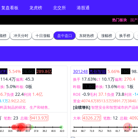
复盘看板
龙虎榜
北交所
港股通
热门板块
国产芯
额榜
冲天分时
十日涨幅
盘中盘口
东财热榜
涨幅榜
换手榜
材料
5.54%
26.6亿
289.8亿
301248
杰创智能
5.66%
16亿
98
114.4万
45.3
17.63%
10.1万
270.4
偏离:
换手
L1
偏离:
5.0%
0板
11.8亿
13.6%
1板
换:
昨板:
昨额:
昨换:
昨板:
36.7
22.4
1.4亿
-0.9
37.1
73.8
-1
负债
利润
ROE
毛利
负债
利润
3.1万
2.9亿
2.2亿
资金:
4074.6万
8513.5万
5891.7万
3840
材料及制品的研发、生产和销售。
[业绩增长]
智慧安全和智慧城市的产品
及总体集成业务。
万
23
9413.9万
4326.2万
12
409
笔数:
总额:
大单:
笔数:
总额: