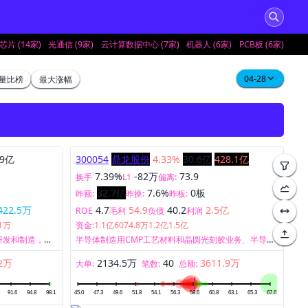
片 (14家)
光通信 (9家)
云计算数据中心 (7家)
机器人 (6家)
PCB板 (6家)
04-28
量比榜
最大涨幅
.9亿
300054
鼎龙股份
4.33%
30.6亿
428.1亿
7.39%
-82万
73.9
换手
L1
偏离:
32.7亿
7.6%
0板
昨额:
昨换:
昨板:
422.5万
4.7
54.9
40.2
2.5亿
ROE
毛利
负债
利润
.1万
资金:
1.1亿
6074.8万
1.2亿
1.5亿
研发和制造，以
半导体制造用CMP工艺材料和晶圆光刻胶业务、半导体
显示材料业务、半导体先进封装材料业务。
2万
2134.5万
40
3611.9万
大单:
笔数:
总额: