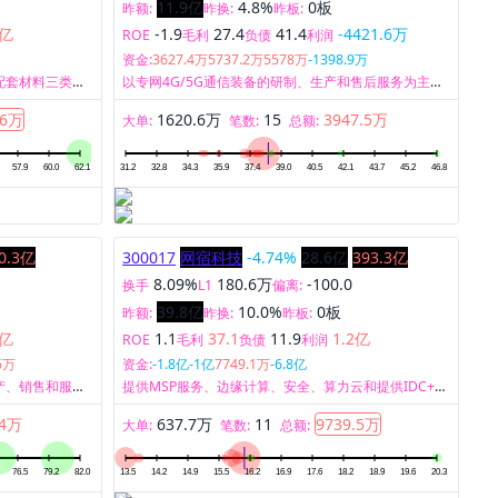
11.9亿
4.8%
0板
昨额:
昨换:
昨板:
2亿
-1.9
27.4
41.4
-4421.6万
ROE
毛利
负债
利润
资金:
3627.4万
5737.2万
5578万
-1398.9万
配套材料三类半
以专网4G/5G通信装备的研制、生产和售后服务为主，
专注于陆、海、空、天领域行业用户的行业应用，提供
.6万
1620.6万
15
3947.5万
专网宽带移动通信系统的设备及整体解决方案。
大单:
笔数:
总额:
0.3亿
300017
网宿科技
-4.74%
28.6亿
393.3亿
8.09%
180.6万
-100.0
换手
L1
偏离:
39.8亿
10.0%
0板
昨额:
昨换:
昨板:
8亿
1.1
37.1
11.9
1.2亿
ROE
毛利
负债
利润
6万
资金:
-1.8亿
-1亿
7749.1万
-6.8亿
产、销售和服
提供MSP服务、边缘计算、安全、算力云和提供IDC+液
冷节能解决方案五大业务。
.4万
637.7万
11
9739.5万
大单:
笔数:
总额: