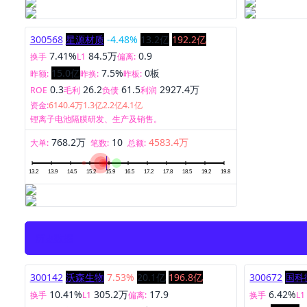
300568
星源材质
-4.48%
13.2亿
192.2亿
7.41%
84.5万
0.9
换手
L1
偏离:
15.0亿
7.5%
0板
昨额:
昨换:
昨板:
0.3
26.2
61.5
2927.4万
ROE
毛利
负债
利润
资金:
6140.4万
1.3亿
2.2亿
4.1亿
锂离子电池隔膜研发、生产及销售。
768.2万
10
4583.4万
大单:
笔数:
总额:
历史数据
300142
沃森生物
7.53%
20.1亿
196.8亿
300672
国科
10.41%
305.2万
17.9
6.42%
换手
L1
偏离:
换手
L1