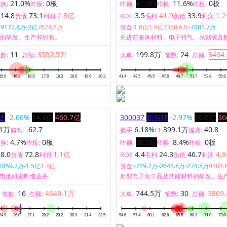
21.0%
0板
41.5亿
11.6%
0板
换:
昨板:
昨额:
昨换:
昨板:
14.8
73.1
2.8亿
3.5
41.9
33.9
1.
负债
利润
ROE
毛利
负债
利润
-9172.4万
-2亿
7624.6万
资金:
1.8亿
1.9亿
3358.6万
-7081.7万
备的研发、生产和销售。
先进前驱体材料、电子特气、光刻胶及
导体材料产品生产、研发和销售。
11
3592.5万
199.8万
24
8464
数:
总额:
大单:
笔数:
总额:
达
-2.66%
14.4亿
460.7亿
300037
新宙邦
-2.97%
20.6亿
36
-1万
-62.7
6.18%
399.1万
40.8
偏离:
换手
L1
偏离:
4.7%
0板
30.5亿
8.4%
0板
换:
昨板:
昨额:
昨换:
昨板:
18.0
72.8
1.1亿
4.4
24.3
46.7
4.
负债
利润
ROE
毛利
负债
利润
-7859.2万
-1.5亿
1.4亿
资金:
-719.7万
-2645.8万
-274.5万
9104.
电池研发制造业务。
新型电子化学品及功能材料的研发、生
务。
16
4649.1万
744.5万
30
3869
笔数:
总额:
大单:
笔数:
总额: