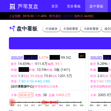
芦苇复盘
首页
竞价看板
盘中看板
上证指数
3878.96
/
+1.48%
两市成交
2.63万亿
较昨日
4428亿
盘中看板
行业板块
大涨权重股
大跌权重股
成交
新高
榜1
300209
行云科技
6.67%
13.2亿
99.5亿
300285
国瓷
14.65%
-511.6万
99.1
9.28%
换手
L1
偏离:
换手
L1
10.1亿
10.5%
0板 (14/1)
15.0亿
昨额:
昨换:
昨板:
昨额:
昨
1.3
34.8
73.6
1201.5万
2.0
ROE
毛利
负债
利润
ROE
毛利
资金:
-7.3亿
-3.1亿
-4.4亿
-3.9亿
资金:
5.6亿
-125
[云计算数据中心]
跨境电商出口业务。
各类高端陶瓷
3838.8万
38
6469.2万
2005.9
大单:
笔数:
总额:
大单: