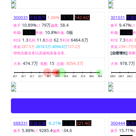
300035
中科电气
1.06%
13.1亿
142.6亿
301031
中熔
10.89%
79万
58.4
9.47%
换手
L1
偏离:
换手
L1
15.6亿
10.8%
0板
14.3亿
昨额:
昨换:
昨板:
昨额:
昨
1.3
11.6
62.1
6464.6万
7.3
ROE
毛利
负债
利润
ROE
毛利
资金:
287.5万
-2618.5万
-4094.6万
727.2万
资金:
2391.7万
锂电负极业务以及磁电装备业务。
[业绩增长]
熔断
474.7万
15
3054.3万
978.7万
大单:
笔数:
总额:
大单:
创业板
688331
荣昌生物
-0.21%
12.1亿
221.4亿
300444
双杰
5.88%
9285.4
-34.6
15.71%
换手
L1
偏离:
换手
L