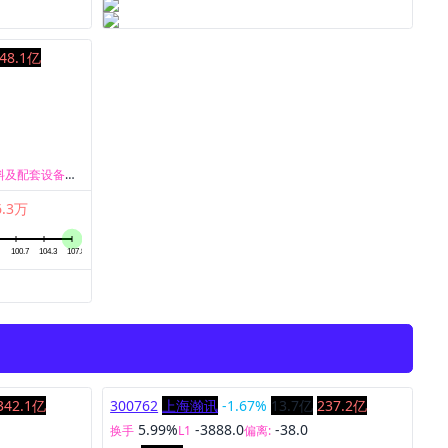
48.1亿
亿
料及配套设备的
供整体化解决方
6.3万
产及相关服务业
解决方案。
342.1亿
300762
上海瀚讯
-1.67%
13.7亿
237.2亿
5.99%
-3888.0
-38.0
换手
L1
偏离: