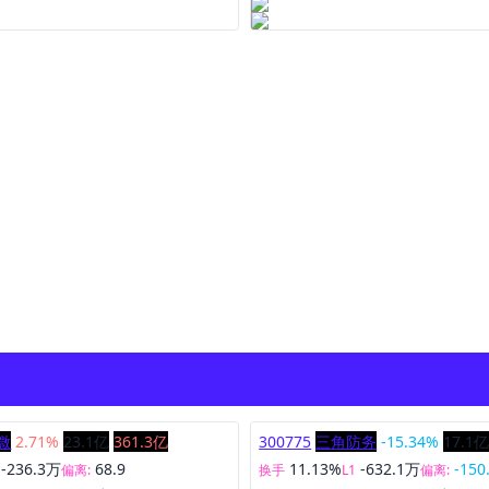
微
2.71%
23.1亿
361.3亿
300775
三角防务
-15.34%
17.1
-236.3万
68.9
11.13%
-632.1万
-150
偏离:
换手
L1
偏离: