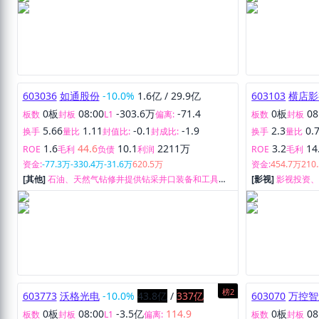
603036
如通股份
-10.0%
1.6亿
/
29.9亿
603103
横店影
0板
08:00
-303.6万
-71.4
0板
08
板数
封板
L1
偏离:
板数
封板
5.66
1.11
-0.1
-1.9
2.3
0.
换手
量比
封值比:
封成比:
换手
量比
1.6
44.6
10.1
2211万
3.2
14
ROE
毛利
负债
利润
ROE
毛利
资金:
-77.3万
-330.4万
-31.6万
620.5万
资金:
454.7万
210
[其他]
石油、天然气钻修井提供钻采井口装备和工具的
[影视]
影视投资
研发、生产和销售。
务。
榜2
603773
沃格光电
-10.0%
43.8亿
/
337亿
603070
万控智
0板
08:00
-3.5亿
114.9
0板
08
板数
封板
L1
偏离:
板数
封板