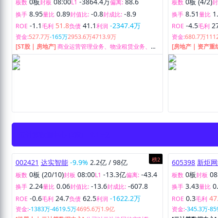
0板
08:00
-3864.4万
88.6
0板 (4/2)
板数
封板
L1
偏离:
板数
8.95
0.89
-0.8
-8.9
8.51
1
换手
量比
封值比:
封成比:
换手
量比
-1.1
51.8
41.1
-2347.4万
-4.5
2
ROE
毛利
负债
利润
ROE
毛利
资金:
527.7万
-165万
2953.6万
4713.9万
资金:
680.7万
111
[ST股 | 房地产]
商业运营管理业务、物业租赁业务、住
[房地产 | 资产重
宅商住尾盘销售业务。
筋混凝土排水管（
的研发、生产与
云计算数据中心 (3家)
9.15亿
榜2
002421
达实智能
-9.9%
2.2亿
/
98亿
605398
新炬网
0板 (20/10)
08:00
-13.3亿
-43.4
0板
08
板数
封板
L1
偏离:
板数
封板
2.24
0.06
-13.6
-607.8
3.43
0
换手
量比
封值比:
封成比:
换手
量比
-0.6
24.7
62.5
-1622.2万
0.3
47
ROE
毛利
负债
利润
ROE
毛利
资金:
-1383万
-4619.5万
4695.6万
1.9亿
资金:
-345.3万
-8