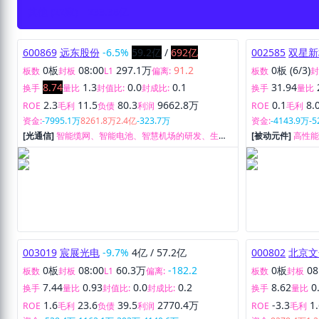
其他 (22家)
233.38亿
600869
远东股份
-6.5%
59.2亿
/
692亿
002585
双星新
0板
08:00
297.1万
91.2
0板 (6/3)
板数
封板
L1
偏离:
板数
8.74
1.3
0.0
0.1
31.94
换手
量比
封值比:
封成比:
换手
量比
2.3
11.5
80.3
9662.8万
0.1
8.
ROE
毛利
负债
利润
ROE
毛利
资金:
-7995.1万
8261.8万
2.4亿
-323.7万
资金:
-4143.9万
-5
[光通信]
智能缆网、智能电池、智慧机场的研发、生
[被动元件]
高性
产、销售及服务。
003019
宸展光电
-9.7%
4亿
/
57.2亿
000802
北京文
0板
08:00
60.3万
-182.2
0板
08
板数
封板
L1
偏离:
板数
封板
7.44
0.93
0.0
0.2
8.62
0
换手
量比
封值比:
封成比:
换手
量比
1.6
23.6
39.5
2770.4万
-3.3
1
ROE
毛利
负债
利润
ROE
毛利