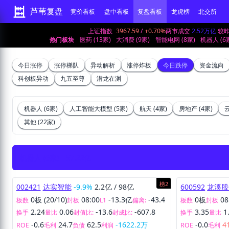
芦苇复盘
竞价看板
盘中看板
复盘看板
龙虎榜
北交所
上证指数
3967.59
/
+0.70%
两市成交
2.52万亿
较
热门板块
医药 (13家)
大消费 (9家)
智能电网 (8家)
机器人 (6
今日涨停
涨停梯队
异动解析
涨停炸板
今日跌停
资金流向
科创板异动
九五至尊
潜龙在渊
机器人 (6家)
人工智能大模型 (5家)
航天 (4家)
房地产 (4家)
云
其他 (22家)
机器人 (6家)
57.22亿
榜2
002421
达实智能
-9.9%
2.2亿
/
98亿
600592
龙溪股
0板 (20/10)
08:00
-13.3亿
-43.4
0板
08
板数
封板
L1
偏离:
板数
封板
2.24
0.06
-13.6
-607.8
3.35
1
换手
量比
封值比:
封成比:
换手
量比
-0.6
24.7
62.5
-1622.2万
-0.0
4
ROE
毛利
负债
利润
ROE
毛利