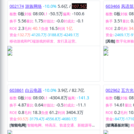
002174
游族网络
-10.0%
5.6亿
/
107.5亿
603466
风语筑
0板
08:00
-50.5万
-100.6
0板
08
板数
封板
L1
偏离:
板数
封板
5.56
1.75
-0.0
-0.1
3.51
0
换手
量比
封值比:
封成比:
换手
量比
2.3
40.1
16.5
1亿
2.0
34
ROE
毛利
负债
利润
ROE
毛利
资金:
132.7万
-4120.7万
-3188.8万
-4249.1万
资金:
-2469.1万
-
移动游戏和PC端游戏的研发、发行及运营。
[其他]
数字化体
603861
白云电器
-10.0%
3.9亿
/
82.7亿
002962
五方光
0板
08:00
-4304.8万
-141.3
0板
08
板数
封板
L1
偏离:
板数
封板
4.87
0.64
-0.5
-11.1
14.61
换手
量比
封值比:
封成比:
换手
量比
0.8
18.3
61.2
3404.3万
0.2
10
ROE
毛利
负债
利润
ROE
毛利
资金:
93.5万
-3179.4万
-4556.8万
-4680.1万
资金:
-847万
-171
[智能电网]
智能电网、特高压、轨道交通、新能源等领
[玻璃基板封装]
域，为客户提供成套设备、解决方案及运维服务。
售。