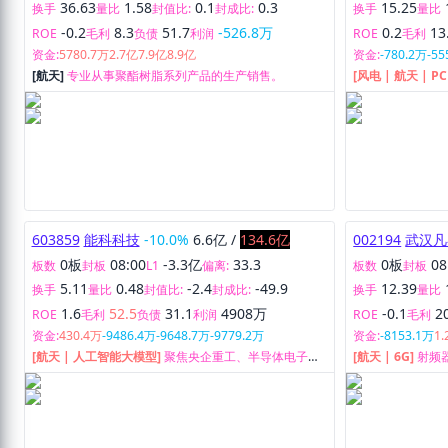
36.63
1.58
0.1
0.3
15.25
换手
量比
封值比:
封成比:
换手
量比
-0.2
8.3
51.7
-526.8万
0.2
13
ROE
毛利
负债
利润
ROE
毛利
资金:
5780.7万
2.7亿
7.9亿
8.9亿
资金:
-780.2万
-55
[航天]
专业从事聚酯树脂系列产品的生产销售。
[风电 | 航天 | P
显示材料、医药中
发、制造及销售
603859
能科科技
-10.0%
6.6亿
/
134.6亿
002194
武汉凡
0板
08:00
-3.3亿
33.3
0板
08
板数
封板
L1
偏离:
板数
封板
5.11
0.48
-2.4
-49.9
12.39
换手
量比
封值比:
封成比:
换手
量比
1.6
52.5
31.1
4908万
-0.1
2
ROE
毛利
负债
利润
ROE
毛利
资金:
430.4万
-9486.4万
-9648.7万
-9779.2万
资金:
-8153.1万
1
[航天 | 人工智能大模型]
聚焦央企重工、半导体电子、
[航天 | 6G]
射频
汽车及轨道交通、装备制造四个行业，全面拓展能源与
和服务。
基础设施、新能源等行业，提供云产品与服务、软件系
统与服务等数字化转型解决方案。