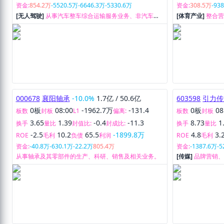
资金:
854.2万
-5520.5万
-6646.3万
-5330.6万
资金:
308.5万
-93
[无人驾驶]
从事汽车整车综合运输服务业务、非汽车商
[体育产业]
整合
品综合运输服务业务、仓储服务。
务、文创园区运
业务、教育培训
000678
襄阳轴承
-10.0%
1.7亿
/
50.6亿
603598
引力传
0板
08:00
-1962.7万
-131.4
0板
08
板数
封板
L1
偏离:
板数
封板
3.65
1.39
-0.4
-11.3
8.73
1
换手
量比
封值比:
封成比:
换手
量比
-2.5
10.2
65.5
-1899.8万
4.8
3.
ROE
毛利
负债
利润
ROE
毛利
资金:
-40.8万
-630.1万
-22.2万
805.4万
资金:
-1387.6万
-5
从事轴承及其零部件的生产、科研、销售及相关业务。
[传媒]
品牌营销
营服务和数据咨