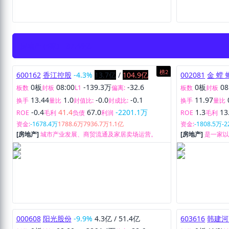
房地产 (4家)
37.48亿
榜2
600162
香江控股
-4.3%
13.7亿
/
104.9亿
002081
金 螳 
0板
08:00
-139.3万
-32.6
0板
08
板数
封板
L1
偏离:
板数
封板
13.44
1.0
-0.0
-0.1
11.97
换手
量比
封值比:
封成比:
换手
量比
-0.4
41.4
67.0
-2201.1万
1.3
13
ROE
毛利
负债
利润
ROE
毛利
资金:
-1678.4万
1788.6万
7936.7万
1.1亿
资金:
-1808.5万
-2
[房地产]
城市产业发展、商贸流通及家居卖场运营。
[房地产]
是一家
装、家具、机电
集团。
000608
阳光股份
-9.9%
4.3亿
/
51.4亿
603616
韩建河