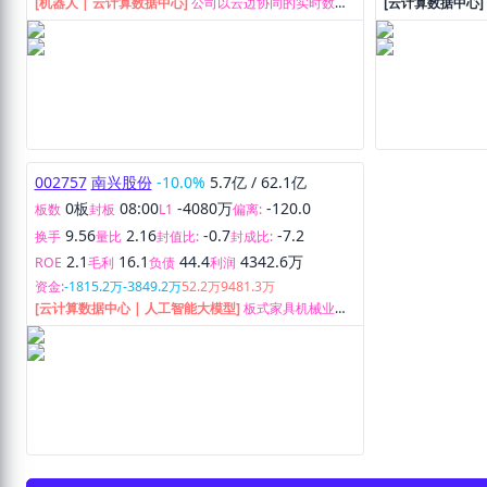
[机器人 | 云计算数据中心]
公司以云边协同的实时数据
[云计算数据中心
处理技术为核心技术, 为客户提供AIoT智能物联网管控
第三方运维服务
平台、智慧空间物联网应用系统以及智慧空间整体解决
硬件及服务销售
方案。达实AIoT智能物联网管控平台融合了人工智能与
物联网技术，基于“1+4+N”的创新架构，支持行业内
95%以上的物联网通信协议，预置50+标准物模型，搭
载5大AI算法模块，海量丰富成熟的行业级应用，提升设
备接入和管理效率50%以上，实现对建筑楼宇及园区、
医院、城市轨道交通及数据中心等业务场景的全面信息
化、智能化、一体化管理。平台以“连接、智能、开
002757
南兴股份
-10.0%
5.7亿
/
62.1亿
放”为核心特征，支持多租户SaaS化服务和私有化部署
方式，具备从设备到平台的全栈接入能力、从全局到节
0板
08:00
-4080万
-120.0
板数
封板
L1
偏离:
点的精准运算能力，以及从数据到应用的低代码开发能
9.56
2.16
-0.7
-7.2
换手
量比
封值比:
封成比:
力，支持集成与被集成，为第三方合作伙伴业务应用提
2.1
16.1
44.4
4342.6万
供赋能。 达实智慧空间物联网应用系统，包含EMC007
ROE
毛利
负债
利润
中央空调节能控制系统、C3-IoT物联网身份识别与管控
资金:
-1815.2万
-3849.2万
52.2万
9481.3万
系统、物联网空间场景控制系统、智慧停车管理系统、
[云计算数据中心 | 人工智能大模型]
板式家具机械业务
精益手术室智慧管理系统、智慧地铁环境与设备监控系
和IDC及云计算相关服务。
统、轨道交通自动售检票系统、数据中心精准能效控制
及管理系统等。 达实智慧空间整体解决方案公司基于自
主研发的核心产品为用户提供全生命周期智慧空间服
务，服务包括规划咨询、深化设计、产品研发、交付管
理、售后服务等内容，服务涉及建筑楼宇及园区、医
院、城市轨道交通、数据中心等多个领域的智慧空间。