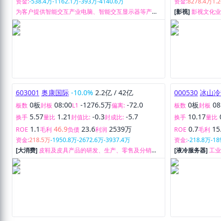
资金:
-538.4万
-1162.1万
-393万
-4140.6万
资金:
8278.4万
1.
为客户提供智能交互产业电脑、智能交互显示器等产品
[影视]
影视文化
的研发设计、生产制造、售后技术支持等全流程服务。
纪、新媒体等业
603001
奥康国际
-10.0%
2.2亿
/
42亿
000530
冰山冷
0板
08:00
-1276.5万
-72.0
0板
08
板数
封板
L1
偏离:
板数
封板
5.57
1.21
-0.3
-5.7
10.17
换手
量比
封值比:
封成比:
换手
量比
1.1
46.9
23.6
2539万
0.7
15
ROE
毛利
负债
利润
ROE
毛利
资金:
218.5万
-1950.8万
-2672.6万
-3937.4万
资金:
-218.8万
-18
[大消费]
皮鞋及皮具产品的研发、生产、零售及分销业
[液冷服务器]
工
务。
调以及制冷部件