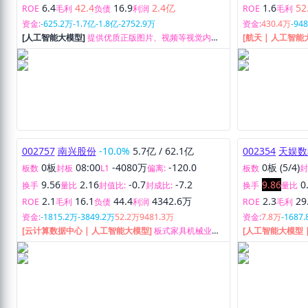
6.4
42.4
16.9
2.4亿
1.6
52
ROE
毛利
负债
利润
ROE
毛利
资金:
-625.2万
-1.7亿
-1.8亿
-2752.9万
资金:
430.4万
-94
[人工智能大模型]
提供优质正版图片、视频等视觉内容
[航天 | 人工智能
及增值服务。
汽车及轨道交通
基础设施、新能
统与服务等数字
002757
南兴股份
-10.0%
5.7亿
/
62.1亿
002354
天娱数
0板
08:00
-4080万
-120.0
0板 (5/4)
板数
封板
L1
偏离:
板数
9.56
2.16
-0.7
-7.2
9.86
0
换手
量比
封值比:
封成比:
换手
量比
2.1
16.1
44.4
4342.6万
2.3
29
ROE
毛利
负债
利润
ROE
毛利
资金:
-1815.2万
-3849.2万
52.2万
9481.3万
资金:
7.8万
-1687
[云计算数据中心 | 人工智能大模型]
板式家具机械业务
[人工智能大模型 
和IDC及云计算相关服务。
品牌内容流量。