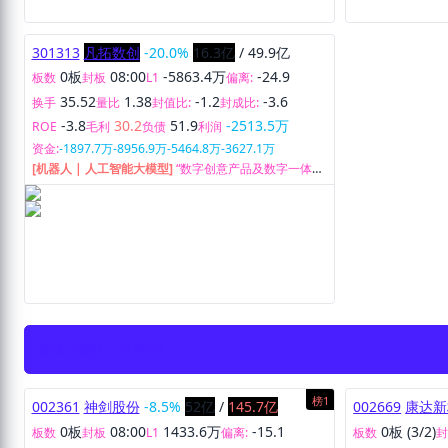
301313
凡拓数创
-20.0%
16.3亿
/
49.9亿
0板
08:00
-5863.4万
-24.9
板数
封板
L1
偏离:
35.52
1.38
-1.2
-3.6
换手
量比
封值比:
封成比:
-3.8
30.2
51.9
-2513.5万
ROE
毛利
负债
利润
资金:
-1897.7万
-8956.9万
-5464.8万
-3627.1万
[机器人 | 人工智能大模型]
“数字创意产品及数字一体化
解决方案”的综合提供商。
航天 (4家)
73.95亿
榜1
002361
神剑股份
-8.5%
52亿
/
145.7亿
002669
康达新
0板
08:00
1433.6万
-15.1
0板 (3/2)
板数
封板
L1
偏离:
板数