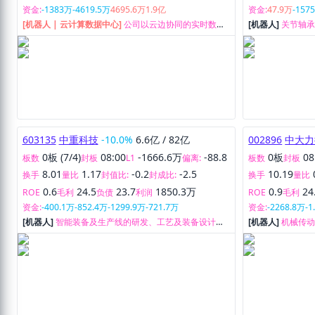
资金:
-1383万
-4619.5万
4695.6万
1.9亿
资金:
47.9万
-157
[机器人 | 云计算数据中心]
公司以云边协同的实时数据
[机器人]
关节轴承
处理技术为核心技术, 为客户提供AIoT智能物联网管控
生产与销售。
平台、智慧空间物联网应用系统以及智慧空间整体解决
方案。达实AIoT智能物联网管控平台融合了人工智能与
物联网技术，基于“1+4+N”的创新架构，支持行业内
95%以上的物联网通信协议，预置50+标准物模型，搭
载5大AI算法模块，海量丰富成熟的行业级应用，提升设
备接入和管理效率50%以上，实现对建筑楼宇及园区、
医院、城市轨道交通及数据中心等业务场景的全面信息
化、智能化、一体化管理。平台以“连接、智能、开
603135
中重科技
-10.0%
6.6亿
/
82亿
002896
中大力
放”为核心特征，支持多租户SaaS化服务和私有化部署
方式，具备从设备到平台的全栈接入能力、从全局到节
0板 (7/4)
08:00
-1666.6万
-88.8
0板
08
板数
封板
L1
偏离:
板数
封板
点的精准运算能力，以及从数据到应用的低代码开发能
8.01
1.17
-0.2
-2.5
10.19
换手
量比
封值比:
封成比:
换手
量比
力，支持集成与被集成，为第三方合作伙伴业务应用提
0.6
24.5
23.7
1850.3万
0.9
24
供赋能。 达实智慧空间物联网应用系统，包含EMC007
ROE
毛利
负债
利润
ROE
毛利
中央空调节能控制系统、C3-IoT物联网身份识别与管控
资金:
-400.1万
-852.4万
-1299.9万
-721.7万
资金:
-2268.8万
-1
系统、物联网空间场景控制系统、智慧停车管理系统、
[机器人]
智能装备及生产线的研发、工艺及装备设计、
[机器人]
机械传
精益手术室智慧管理系统、智慧地铁环境与设备监控系
生产制造、技术服务及销售。
生产、销售和服
统、轨道交通自动售检票系统、数据中心精准能效控制
及管理系统等。 达实智慧空间整体解决方案公司基于自
主研发的核心产品为用户提供全生命周期智慧空间服
务，服务包括规划咨询、深化设计、产品研发、交付管
理、售后服务等内容，服务涉及建筑楼宇及园区、医
院、城市轨道交通、数据中心等多个领域的智慧空间。