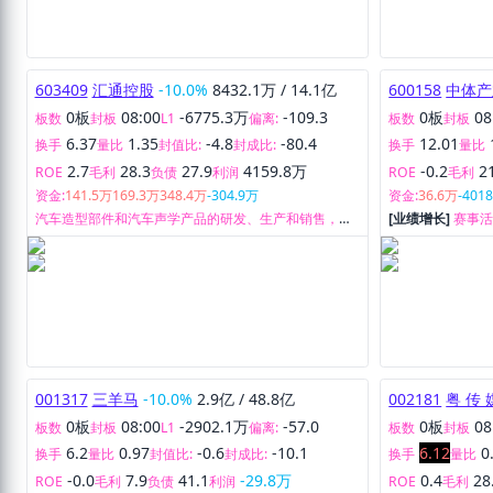
603409
汇通控股
-10.0%
8432.1万
/
14.1亿
600158
中体产
0板
08:00
-6775.3万
-109.3
0板
08
板数
封板
L1
偏离:
板数
封板
6.37
1.35
-4.8
-80.4
12.01
换手
量比
封值比:
封成比:
换手
量比
2.7
28.3
27.9
4159.8万
-0.2
2
ROE
毛利
负债
利润
ROE
毛利
资金:
141.5万
169.3万
348.4万
-304.9万
资金:
36.6万
-401
汽车造型部件和汽车声学产品的研发、生产和销售，以
[业绩增长]
赛事
及汽车车轮总成分装业务。
票、线下体育空
运营、资本运作
001317
三羊马
-10.0%
2.9亿
/
48.8亿
002181
粤 传 
0板
08:00
-2902.1万
-57.0
0板
08
板数
封板
L1
偏离:
板数
封板
6.2
0.97
-0.6
-10.1
6.12
0
换手
量比
封值比:
封成比:
换手
量比
-0.0
7.9
41.1
-29.8万
0.4
28
ROE
毛利
负债
利润
ROE
毛利