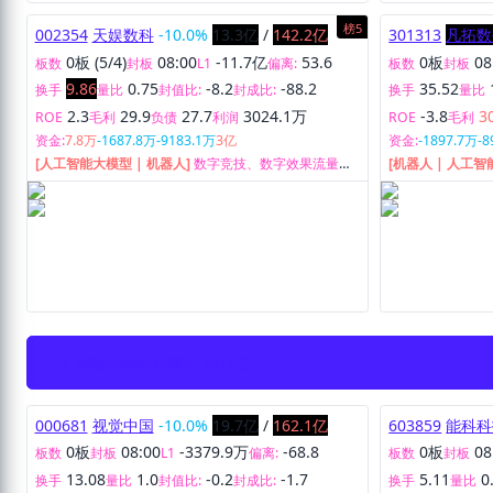
榜5
002354
天娱数科
-10.0%
13.3亿
/
142.2亿
301313
凡拓数
0板 (5/4)
08:00
-11.7亿
53.6
0板
08
板数
封板
L1
偏离:
板数
封板
9.86
0.75
-8.2
-88.2
35.52
换手
量比
封值比:
封成比:
换手
量比
2.3
29.9
27.7
3024.1万
-3.8
3
ROE
毛利
负债
利润
ROE
毛利
资金:
7.8万
-1687.8万
-9183.1万
3亿
资金:
-1897.7万
-8
[人工智能大模型 | 机器人]
数字竞技、数字效果流量与
[机器人 | 人工
品牌内容流量。
解决方案”的综合
人工智能大模型 (5家)
61.5亿
000681
视觉中国
-10.0%
19.7亿
/
162.1亿
603859
能科科
0板
08:00
-3379.9万
-68.8
0板
08
板数
封板
L1
偏离:
板数
封板
13.08
1.0
-0.2
-1.7
5.11
0
换手
量比
封值比:
封成比:
换手
量比