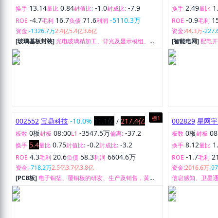
13.14
0.84
-1.0
-7.9
2.49
1
换手
量比
封值比:
封成比:
换手
量比
-4.7
16.7
71.6
-5110.3万
-0.9
1
ROE
毛利
负债
利润
ROE
毛利
资金:
-1326.7万
2.4亿
5.4亿
3.6亿
资金:
44.3万
-227
[玻璃基板封装]
光电玻璃精加工、背光及显示模组、车
[智能电网]
配电
载显示触控模组、光学膜材裁切等业务。
榜1
002552
宝鼎科技
-10.0%
11.1亿
/
217.4亿
002829
星网宇
0板
08:00
-3547.5万
-37.2
0板
08
板数
封板
L1
偏离:
板数
封板
5.4
0.75
-0.2
-3.2
8.12
1
换手
量比
封值比:
封成比:
换手
量比
4.3
20.6
58.3
6604.6万
-1.7
2
ROE
毛利
负债
利润
ROE
毛利
资金:
-718.2万
2.5亿
3.7亿
3.8亿
资金:
2016.6万
-9
[PCB板]
电子铜箔、覆铜板的研发、生产及销售，黄金
信息感知、卫星
采选及销售。