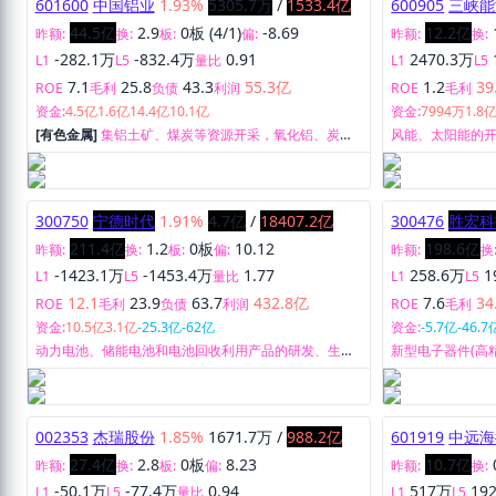
601600
中国铝业
1.93%
5305.7万
/
1533.4亿
600905
三峡能
44.5亿
2.9
0板 (4/1)
-8.69
12.2亿
昨额:
换:
板:
偏:
昨额:
换:
-282.1万
-832.4万
0.91
2470.3万
L1
L5
量比
L1
L5
7.1
25.8
43.3
55.3亿
1.2
39
ROE
毛利
负债
利润
ROE
毛利
资金:
4.5亿
1.6亿
14.4亿
10.1亿
资金:
7994万
1.8
[有色金属]
集铝土矿、煤炭等资源开采，氧化铝、炭
风能、太阳能的
素、原铝和铝合金产品生产、销售、技术研发，国际贸
易，物流产业，火力及新能源发电于一体的大型铝生
产。
300750
宁德时代
1.91%
4.7亿
/
18407.2亿
300476
胜宏科
211.4亿
1.2
0板
10.12
198.6亿
昨额:
换:
板:
偏:
昨额:
换
-1423.1万
-1453.4万
1.77
258.6万
1
L1
L5
量比
L1
L5
12.1
23.9
63.7
432.8亿
7.6
34
ROE
毛利
负债
利润
ROE
毛利
资金:
10.5亿
3.1亿
-25.3亿
-62亿
资金:
-5.7亿
-46.7
动力电池、储能电池和电池回收利用产品的研发、生产
新型电子器件(高
和销售及售后服务。
售。
002353
杰瑞股份
1.85%
1671.7万
/
988.2亿
601919
中远海
27.4亿
2.8
0板
8.23
10.7亿
昨额:
换:
板:
偏:
昨额:
换:
-50.1万
-77.4万
0.94
517万
19
L1
L5
量比
L1
L5