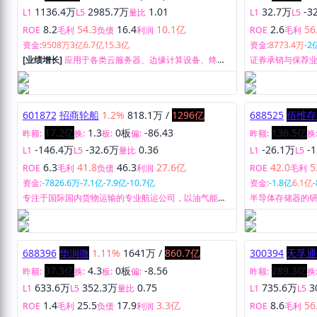
1136.4万
2985.7万
1.01
32.7万
-3
L1
L5
量比
L1
L5
8.2
54.3
16.4
10.1亿
2.6
56
ROE
毛利
负债
利润
ROE
毛利
资金:
9508万
3亿
6.7亿
15.3亿
资金:
8773.4万
-2
[业绩增长]
应用于各类云服务器、边缘计算设备、终端
证券承销与保荐
设备中人工智能核心芯片的研发、设计和销售。
具、金融债券承
活动有关的财务
601872
招商轮船
1.2%
818.1万
/
1296亿
688525
佰维存
17.2亿
1.3
0板
-86.43
136.5亿
昨额:
换:
板:
偏:
昨额:
换
-146.4万
-32.6万
0.36
-26.1万
-
L1
L5
量比
L1
L5
6.3
41.8
46.3
27.6亿
42.0
5
ROE
毛利
负债
利润
ROE
毛利
资金:
-7826.6万
-7.1亿
-7.9亿
-10.7亿
资金:
-1.8亿
6.1亿
专注于国际国内货物运输的专业航运公司，以油气能源
半导体存储器的
运输、干散货运输为双核心主业，其他运输（集装箱、
汽车滚装等特种运输）为有机补充。
688396
华润微
1.11%
1641万
/
860.7亿
300394
天孚通
37.3亿
4.3
0板
-8.56
289.3亿
昨额:
换:
板:
偏:
昨额:
换
633.6万
352.3万
0.75
735.6万
3
L1
L5
量比
L1
L5
1.4
25.5
17.9
3.3亿
8.6
56
ROE
毛利
负债
利润
ROE
毛利