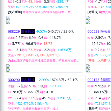
-0.3
48.1
15.5
-339.1万
-1.7
2
ROE
毛利
负债
利润
ROE
毛利
资金:
-1073.1万
-2497.6万
-4663.9万
-7768.2万
资金:
373.3万
-43
[资产重组]
直升机综合显示控制设备的研发、生产、销
[光通信]
电力光
售,并提供相关专业技术服务。
相关配套产品、
688229
博睿数据
-9.57%
545.7万
/
32.6亿
600539
狮头股
2.5亿
6.9
0板
-118.75
2.5亿
7
昨额:
换:
板:
偏:
昨额:
换:
5.7万
-96.6万
13.75
15.1万
10
L1
L5
量比
L1
L5
-3.1
73.3
12.2
-1163.8万
0.2
33
ROE
毛利
负债
利润
ROE
毛利
资金:
2391.1万
3141.7万
1380万
921.1万
资金:
-2235.7万
-9
为企业级客户提供应用性能监测服务、销售应用性能监
[其他 | 大消费]
测软件及提供其他相关服务。
和经销业务，属
300290
荣科科技
-12.99%
1874.3万
/
62.1亿
002173
创新医
3.7亿
5.0
0板
-179.39
5.5亿
6
昨额:
换:
板:
偏:
昨额:
换:
78.6万
366.3万
4.18
-3649.5万
L1
L5
量比
L1
L5
-2.4
37.9
45.2
-1790.7万
-1.4
2
ROE
毛利
负债
利润
ROE
毛利
资金:
-4425.4万
-2亿
-2.8亿
-4亿
资金:
-7281.9万
-1
智慧医疗、健康数据和智维云两个板块。
[脑科学]
医疗服