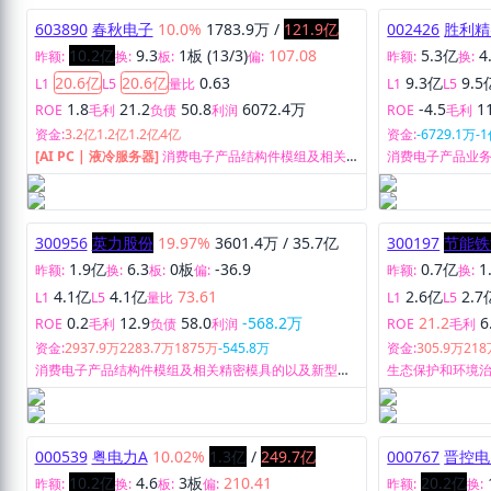
603890
春秋电子
10.0%
1783.9万
/
121.9亿
002426
胜利精
10.2亿
9.3
1板 (13/3)
107.08
5.3亿
4
昨额:
换:
板:
偏:
昨额:
换:
20.6亿
20.6亿
0.63
9.3亿
9.5
L1
L5
量比
L1
L5
1.8
21.2
50.8
6072.4万
-4.5
1
ROE
毛利
负债
利润
ROE
毛利
资金:
3.2亿
1.2亿
1.2亿
4亿
资金:
-6729.1万
-
[AI PC | 液冷服务器]
消费电子产品结构件模组及相关
消费电子产品业
精密模具的研发、设计、生产和销售。
300956
英力股份
19.97%
3601.4万
/
35.7亿
300197
节能铁
1.9亿
6.3
0板
-36.9
0.7亿
1
昨额:
换:
板:
偏:
昨额:
换:
4.1亿
4.1亿
73.61
2.6亿
2.7
L1
L5
量比
L1
L5
0.2
12.9
58.0
-568.2万
21.2
6
ROE
毛利
负债
利润
ROE
毛利
资金:
2937.9万
2283.7万
1875万
-545.8万
资金:
305.9万
218
消费电子产品结构件模组及相关精密模具的以及新型太
生态保护和环境
阳能电池、高新光伏组件的研发、生产、销售。
保、生态景观、
000539
粤电力A
10.02%
1.3亿
/
249.7亿
000767
晋控电
10.2亿
4.6
3板
210.41
20.2亿
昨额:
换:
板:
偏:
昨额:
换: