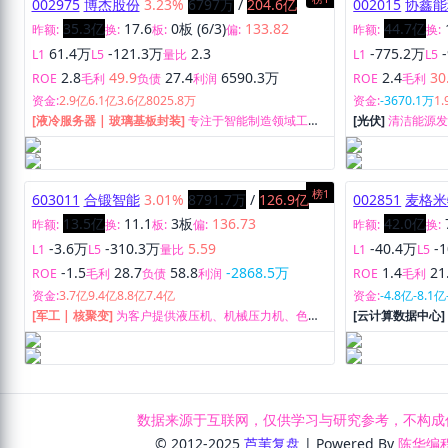
002975
博杰股份
3.23%
6797万
/
204.6亿
002015
协鑫能
35.3亿
17.6
0板 (6/3)
133.82
44.7亿
昨额:
换:
板:
偏:
昨额:
换:
61.4万
-121.3万
2.3
-775.2万
L1
L5
量比
L1
L5
2.8
49.9
27.4
6590.3万
2.4
30
ROE
毛利
负债
利润
ROE
毛利
资金:
2.9亿
6.1亿
3.6亿
8025.8万
资金:
-3670.1万
1
[液冷服务器 | 玻璃基板封装]
专注于智能制造领域工业
[光伏]
清洁能源
自动化、智能化设备及系统解决方案。
榜1
603011
合锻智能
3.01%
8791.7万
/
126.9亿
002851
麦格米
13.5亿
11.1
3板
136.73
42.0亿
昨额:
换:
板:
偏:
昨额:
换:
-3.6万
-310.3万
5.59
-40.4万
-
L1
L5
量比
L1
L5
-1.5
28.7
58.8
-2868.5万
1.4
21
ROE
毛利
负债
利润
ROE
毛利
资金:
3.7亿
9.4亿
8.8亿
7.4亿
资金:
-4.8亿
-8.1亿
[军工 | 核聚变]
为客户提供液压机、机械压力机、色选
[云计算数据中心
机、移动式破碎筛分装备、智能化集成控制及新材料等
源及轨道交通部
产品及服务。
连接的研发、生
数据来源于互联网，仅供学习与研究参考，不构成
© 2012-2025
芦苇复盘
| Powered By
陈华编