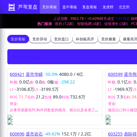
芦苇复盘
竞价看板
盘中看板
复盘看板
龙虎榜
北交所
上证指数
3963.78
/
+0.60%
两市成交
1.01万亿
较
热门板块
医药 (12家)
智能电网 (4家)
业绩增长 (3家)
PC
竞价看板
竞价异动
竞价盘口
科创板高开
竞价爆量
爆量高
竞价大跌
(19家)
600421
退市华嵘
-50.0%
4080.0
/
4亿
600599
退市熊
0.0亿
0.0
0板
-298.22
0.1亿
0
昨额:
换:
板:
偏:
昨额:
换:
-3106.8万
-3199.5万
-1969.9万
L1
L5
L1
L5
71.7
21.2
89.0
732.6万
7.5
34
ROE
毛利
负债
利润
ROE
毛利
资金:
资金:
从事房屋建筑PC构件所配套的模具、模台以及各类工装
烟花出口和小额
货架的生产和销售。
600696
退市岩石
-49.62%
152.1万
/
2.2亿
603255
鼎际得