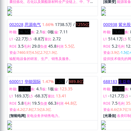
囊括炼化、石化以及聚酯新材料全产业链上、中、下游
[核聚变]
能源装
业务领域涉及的PX、醋酸、PTA、乙二醇、聚酯切片、
民用涤纶长丝、工业涤纶长丝、聚酯薄膜、工程塑料、
PBS/PBAT生物可降解新材料的生产、研发和销售。
002028
思源电气
1.66%
1738.5万
/
1255亿
000938
紫光股
26.3亿
2.1
0板
7.11
73.6亿
昨额:
换:
板:
偏:
昨额:
换:
-22.7万
-8.8万
2.72
514.1万
1
L1
L5
量比
L1
L5
3.5
29.0
45.8
5.5亿
5.2
12
ROE
毛利
负债
利润
ROE
毛利
资金:
7460.9万
4.5亿
2.7亿
1.9亿
资金:
3.9亿
-1.5亿
输配电设备的研发、生产、销售及服务。
提供技术领先的
能终端等全栈IC
600011
华能国际
1.47%
1.2亿
/
989.8亿
688183
生益电
38.8亿
4.1
1板
123.35
69.4亿
昨额:
换:
板:
偏:
昨额:
换:
169.3万
-68.3万
13.41
-121.7万
L1
L5
量比
L1
L5
5.8
19.5
66.3
44.8亿
7.5
35
ROE
毛利
负债
利润
ROE
毛利
资金:
4.2亿
7.8亿
7.5亿
6.3亿
资金:
6.6亿
9.7亿
1
[智能电网]
发电业务并销售电力。
[光通信]
各类印