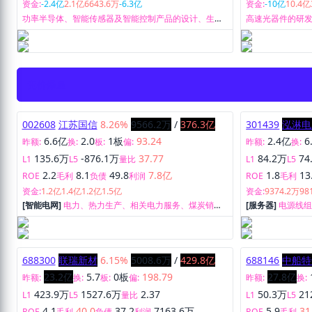
资金:
-2.4亿
2.1亿
6643.6万
-6.3亿
资金:
-10亿
10.4亿
功率半导体、智能传感器及智能控制产品的设计、生产
高速光器件的研
及销售，以及提供开放式晶圆制造、封装测试等制造服
务。
竞价爆量
002608
江苏国信
8.26%
9566.2万
/
376.3亿
301439
泓淋电
6.6亿
2.0
1板
93.24
2.4亿
6
昨额:
换:
板:
偏:
昨额:
换:
135.6万
-876.1万
37.77
84.2万
74
L1
L5
量比
L1
L5
2.2
8.1
49.8
7.8亿
1.8
13
ROE
毛利
负债
利润
ROE
毛利
资金:
1.2亿
1.4亿
1.2亿
1.5亿
资金:
9374.2万
98
[智能电网]
电力、热力生产、相关电力服务、煤炭销售
[服务器]
电源线
业务及售电业务；固有业务和信托业务。
688300
联瑞新材
6.15%
5008.6万
/
429.8亿
688146
中船特
23.2亿
5.7
0板
198.79
27.8亿
昨额:
换:
板:
偏:
昨额:
换:
423.9万
1527.6万
2.37
50.3万
21
L1
L5
量比
L1
L5
4.1
40.0
37.2
7163.6万
5.9
31
ROE
毛利
负债
利润
ROE
毛利