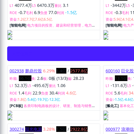
4077.4万
6470.3万
3.1
-3442万
-
L1
L5
量比
L1
L5
-0.7
6.9
77.0
-1.5亿
-0.3
1
ROE
毛利
负债
利润
ROE
毛利
资金:
1.2亿
7.7亿
7.6亿
6.5亿
资金:
5.9亿
4.1亿
4
[智能电网]
电力项目的投资、建设和经营管理，电力的
[智能电网]
电力
生产和销售业务。
大市值高开
002938
鹏鼎控股
6.29%
1.4亿
/
2577.8亿
600160
巨化股
66.1亿
2.6
0板 (13/3)
28.23
13.1亿
昨额:
换:
板:
偏:
昨额:
换:
52.3万
-495.6万
1.06
-131.6万
L1
L5
量比
L1
L5
1.4
22.9
30.4
4.6亿
5.6
34
ROE
毛利
负债
利润
ROE
毛利
资金:
1.8亿
-5.4亿
-19.7亿
-12.3亿
资金:
-1.5亿
-4.6亿
[PCB板]
各类印制电路板的设计、研发、制造与销售业
[氟化工]
基本化
务。
后续产品的研发
300274
阳光电源
3.28%
1.5亿
/
2922.8亿
000977
浪潮信