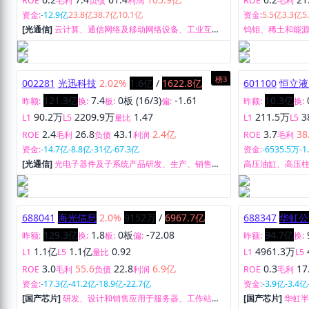
ROE
毛利
负债
利润
ROE
毛利
资金:
-12.9亿
23.8亿
38.7亿
10.1亿
资金:
5.5亿
3.3亿
5
[光通信]
云计算、通信网络及移动网络设备、工业互联
钨钼、稀土和能
网。
榜3
002281
光迅科技
2.02%
1.6亿
/
1622.8亿
601100
恒立液
121.3亿
7.4
0板 (16/3)
-1.61
10.3亿
昨额:
换:
板:
偏:
昨额:
换:
90.2万
2209.9万
1.47
211.5万
3
L1
L5
量比
L1
L5
2.4
26.8
43.1
2.4亿
3.7
38
ROE
毛利
负债
利润
ROE
毛利
资金:
-14.7亿
-8.8亿
-31亿
-67.3亿
资金:
-6535.5万
-1
[光通信]
光电子器件及子系统产品研发、生产、销售及
高压油缸、高压
技术服务。
统、液压测试台
688041
海光信息
2.0%
9152万
/
6967.7亿
688347
华虹公
129.3亿
1.8
0板
-72.08
94.7亿
昨额:
换:
板:
偏:
昨额:
换:
1.1亿
1.1亿
0.92
4961.3万
L1
L5
量比
L1
L5
3.0
55.6
22.8
6.9亿
0.3
17
ROE
毛利
负债
利润
ROE
毛利
资金:
-17.3亿
-41.2亿
-18.9亿
-22.7亿
资金:
-3.9亿
-3.4亿
[国产芯片]
研发、设计和销售应用于服务器、工作站等
[国产芯片]
华虹半