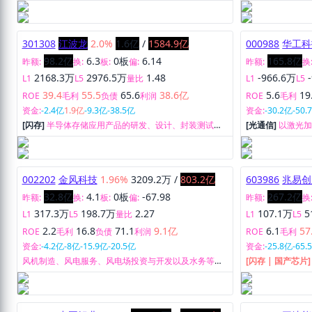
计算、存储设备中的高端处理器。
晶圆代工企业,长
易失性存储器、
频等‘8英寸+12
圆制造服务。
301308
江波龙
2.0%
1.6亿
/
1584.9亿
000988
华工科
98.2亿
6.3
0板
6.14
165.8亿
昨额:
换:
板:
偏:
昨额:
换
2168.3万
2976.5万
1.48
-966.6万
L1
L5
量比
L1
L5
39.4
55.5
65.6
38.6亿
5.6
19
ROE
毛利
负债
利润
ROE
毛利
资金:
-2.4亿
1.9亿
-9.3亿
-38.5亿
资金:
-30.2亿
-50.
[闪存]
半导体存储应用产品的研发、设计、封装测试、
[光通信]
以激光
生产制造与销售。
务、以信息通信
务，以敏感电子
包装业务。
002202
金风科技
1.96%
3209.2万
/
803.2亿
603986
兆易创
32.8亿
4.1
0板
-67.98
267.2亿
昨额:
换:
板:
偏:
昨额:
换
317.3万
198.7万
2.27
107.1万
5
L1
L5
量比
L1
L5
2.2
16.8
71.1
9.1亿
6.1
57
ROE
毛利
负债
利润
ROE
毛利
资金:
-4.2亿
-8亿
-15.9亿
-20.5亿
资金:
-25.8亿
-65.
风机制造、风电服务、风电场投资与开发以及水务等其
[闪存 | 国产芯片
他业务。
技术支持业务。