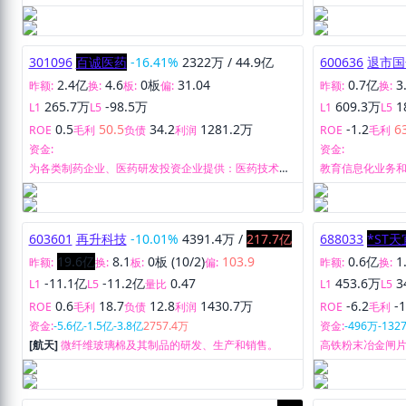
301096
百诚医药
-16.41%
2322万
/
44.9亿
600636
退市国
2.4亿
4.6
0板
31.04
0.7亿
3
昨额:
换:
板:
偏:
昨额:
换:
265.7万
-98.5万
609.3万
1
L1
L5
L1
L5
0.5
50.5
34.2
1281.2万
-1.2
6
ROE
毛利
负债
利润
ROE
毛利
资金:
资金:
为各类制药企业、医药研发投资企业提供：医药技术受
教育信息化业务
托研发服务（CRO业务）、研发技术成果转化服务、定
制研发生产服务（CDMO）。
603601
再升科技
-10.01%
4391.4万
/
217.7亿
688033
*ST天
19.6亿
8.1
0板 (10/2)
103.9
0.6亿
1
昨额:
换:
板:
偏:
昨额:
换:
-11.1亿
-11.2亿
0.47
453.6万
3
L1
L5
量比
L1
L5
0.6
18.7
12.8
1430.7万
-6.2
-
ROE
毛利
负债
利润
ROE
毛利
资金:
-5.6亿
-1.5亿
-3.8亿
2757.4万
资金:
-496万
-132
[航天]
微纤维玻璃棉及其制品的研发、生产和销售。
高铁粉末冶金闸
天。