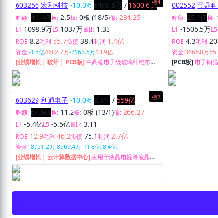
榜4
603256
宏和科技
-10.0%
6409.8万
/
1600.6亿
002552
宝鼎科
44.4亿
2.5
0板 (18/5)
234.25
25.1亿
昨额:
换:
板:
偏:
昨额:
换:
1098.9万
1037万
1.33
-1505.5万
L1
L5
量比
L1
L5
8.2
55.7
38.4
1.4亿
4.3
20
ROE
毛利
负债
利润
ROE
毛利
资金:
-1.5亿
4602.7万
-2162.5万
13.9亿
资金:
3666.8万
65
[业绩增长 | 玻纤 | PCB板]
中高端电子级玻璃纤维布、
[PCB板]
电子铜
电子级玻璃纤维超细纱的研发、生产和销售。
采选及销售。
榜2
603629
利通电子
-10.0%
2.7亿
/
559亿
67.6亿
11.2
0板 (13/1)
266.27
昨额:
换:
板:
偏:
-5.4亿
-5.5亿
3.11
L1
L5
量比
12.9
46.2
75.1
2.7亿
ROE
毛利
负债
利润
资金:
-8751.2万
-8969.4万
-11.8亿
-8.4亿
[业绩增长 | 云计算数据中心]
应用于液晶电视等液晶显
示领域的精密金属结构件、电子元器件的设计、生产、
销售。
竞价涨停
(6家)