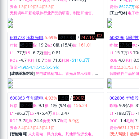
资金:
1.3亿
1.9亿
5.4亿
5.3亿
资金:
-8627.7万
4
无机填料和颗粒载体行业产品的研发、制造和销售。
[工业气体]
电子
发、生产和销售
榜2
603773
沃格光电
5.69%
5217.3万
/
247.1亿
603296
华勤技
45.9亿
19.2
0板 (15/4)
161.01
27.5亿
昨额:
换:
板:
偏:
昨额:
换:
-77万
-6.7万
0.81
15.7万
70
L1
L5
量比
L1
L5
-4.7
16.7
71.6
-5110.3万
4.0
8.
ROE
毛利
负债
利润
ROE
毛利
资金:
-4.9亿
-4.1亿
-1.5亿
-5.9亿
资金:
2.2亿
753.1
[玻璃基板封装]
光电玻璃精加工、背光及显示模组、车
智能硬件产品的
载显示触控模组、光学膜材裁切等业务。
600863
华能蒙电
4.93%
1.5亿
/
500亿
002806
华锋股
42.1亿
9.1
1板 (9/4)
156.24
9.9亿
3
昨额:
换:
板:
偏:
昨额:
换:
-96.2万
-475.4万
2.47
-1882万
-
L1
L5
量比
L1
L5
3.7
24.4
39.7
6.9亿
-1.4
7
ROE
毛利
负债
利润
ROE
毛利
资金:
8.4亿
4.3亿
4.3亿
4.1亿
资金:
9631.1万
1.
[智能电网]
火力发电、风力发电、其他新能源发电、煤
[无人驾驶 | 超级