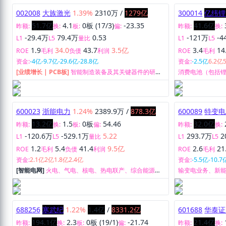
002008
大族激光
1.39%
2310万
/
1279亿
300014
亿纬锂
51.7亿
4.1
0板 (17/3)
-23.35
41.6亿
昨额:
换:
板:
偏:
昨额:
换:
-29.4万
79.4万
0.53
-121万
-4
L1
L5
量比
L1
L5
1.9
34.0
43.7
3.5亿
3.4
14
ROE
毛利
负债
利润
ROE
毛利
资金:
-4亿
-9.7亿
-29.6亿
-28.8亿
资金:
-2.5亿
6.2亿
[业绩增长 | PCB板]
智能制造装备及其关键器件的研
消费电池（包括
发、生产和销售。
池）、动力电池
统）和储能电池
600023
浙能电力
1.24%
2389.9万
/
878.3亿
600089
特变电
13.2亿
1.5
0板
54.46
32.0亿
昨额:
换:
板:
偏:
昨额:
换:
-120.6万
-529.1万
5.22
293.7万
2
L1
L5
量比
L1
L5
1.2
5.4
41.4
9.5亿
2.6
21
ROE
毛利
负债
利润
ROE
毛利
资金:
2.1亿
2亿
1.8亿
2.4亿
资金:
-5.5亿
-10.7
[智能电网]
火电、气电、核电、热电联产、综合能源等
输变电业务、新
业务。
688256
寒武纪
1.22%
1.4亿
/
8331.2亿
601688
华泰证
194.1亿
2.3
0板 (19/1)
-21.74
21.4亿
昨额:
换:
板:
偏:
昨额:
换: