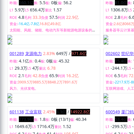
160.1亿
5.5
0板
56.2
81.0亿
昨额:
换:
板:
偏:
昨额:
换:
5.9万
656.4万
1.57
1306.8万
L1
L5
量比
L1
L5
4.8
33.3
57.5
22.9亿
2.8
6.
ROE
毛利
负债
利润
ROE
毛利
资金:
-16.4亿
-7.8亿
16.8亿
49.8亿
资金:
2.6亿
8066
太阳能、风能、储能、电动汽车等新能源电源设备的研
服务器等云计算
发、生产、销售和服务。
001289
龙源电力
2.83%
649万
/
971.6亿
002602
世纪华
4.1亿
0.4
0板
45.32
15.4亿
昨额:
换:
板:
偏:
昨额:
换:
29.3万
4万
6.78
-244.1万
L1
L5
量比
L1
L5
2.1
42.8
65.9
16.2亿
6.5
72
ROE
毛利
负债
利润
ROE
毛利
资金:
3909.5万
9885.5万
8848.2万
7891.6万
资金:
-2217.9万
-8
风力、光伏发电。
互联网游戏、人
601138
工业富联
2.45%
3.3亿
/
14922.8亿
600549
厦门钨
273.9亿
1.8
0板 (13/1)
40.34
53.4亿
昨额:
换:
板:
偏:
昨额:
换:
1649.6万
1716.4万
1.52
-299.5万
L1
L5
量比
L1
L5
6.2
7.4
61.4
105.9亿
6.2
21