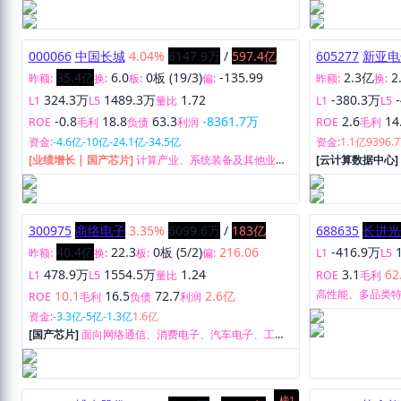
炭资源开采及蒸汽、热水的供应经营等。
发、生产、销售
发、生产、销售
000066
中国长城
4.04%
6147.9万
/
597.4亿
605277
新亚电
35.4亿
6.0
0板 (19/3)
-135.99
2.3亿
2
昨额:
换:
板:
偏:
昨额:
换:
324.3万
1489.3万
1.72
-380.3万
L1
L5
量比
L1
L5
-0.8
18.8
63.3
-8361.7万
2.6
14
ROE
毛利
负债
利润
ROE
毛利
资金:
-4.6亿
-10亿
-24.1亿
-34.5亿
资金:
1.1亿
9396.
[业绩增长 | 国产芯片]
计算产业、系统装备及其他业
[云计算数据中心
务。
300975
商络电子
3.35%
6099.6万
/
183亿
688635
长进光
40.4亿
22.3
0板 (5/2)
216.06
-416.9万
昨额:
换:
板:
偏:
L1
L5
478.9万
1554.5万
1.24
3.1
62
L1
L5
量比
ROE
毛利
高性能、多品类
10.1
16.5
72.7
2.6亿
ROE
毛利
负债
利润
资金:
-3.3亿
-5亿
-1.3亿
1.6亿
[国产芯片]
面向网络通信、消费电子、汽车电子、工业
控制等应用领域的电子产品制造商，为其提供电子元器
件产品。
榜1