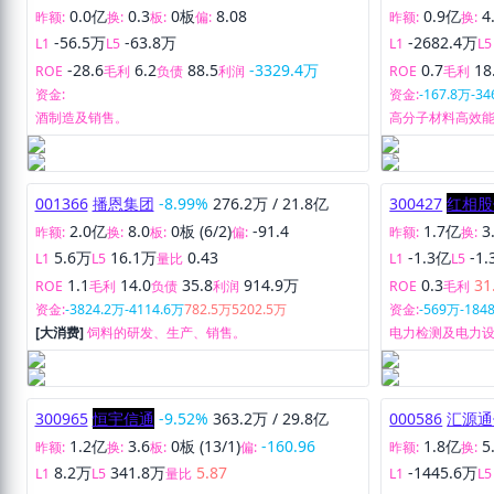
0.0亿
0.3
0板
8.08
0.9亿
4
昨额:
换:
板:
偏:
昨额:
换:
-56.5万
-63.8万
-2682.4万
L1
L5
L1
L5
-28.6
6.2
88.5
-3329.4万
0.7
18
ROE
毛利
负债
利润
ROE
毛利
资金:
资金:
-167.8万
-34
酒制造及销售。
高分子材料高效
售。
001366
播恩集团
-8.99%
276.2万
/
21.8亿
300427
红相股
2.0亿
8.0
0板 (6/2)
-91.4
1.7亿
3
昨额:
换:
板:
偏:
昨额:
换:
5.6万
16.1万
0.43
-1.3亿
-1
L1
L5
量比
L1
L5
1.1
14.0
35.8
914.9万
0.3
31
ROE
毛利
负债
利润
ROE
毛利
资金:
-3824.2万
-4114.6万
782.5万
5202.5万
资金:
-569万
-184
[大消费]
饲料的研发、生产、销售。
电力检测及电力
军工电子等产品的
新能源项目。
300965
恒宇信通
-9.52%
363.2万
/
29.8亿
000586
汇源通
1.2亿
3.6
0板 (13/1)
-160.96
1.8亿
5
昨额:
换:
板:
偏:
昨额:
换:
8.2万
341.8万
5.87
-1445.6万
L1
L5
量比
L1
L5