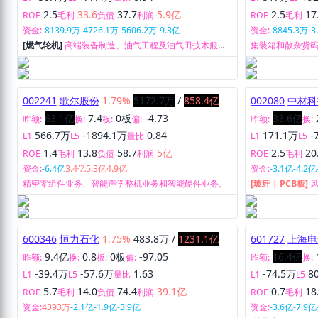
2.5
33.6
37.7
5.9亿
2.5
17
ROE
毛利
负债
利润
ROE
毛利
资金:
-8139.9万
-4726.1万
-5606.2万
-9.3亿
资金:
-8845.3万
-3
[燃气轮机]
高端装备制造、油气工程及油气田技术服
集装箱和散杂货
务、环境治理、新能源领域。
002241
歌尔股份
1.79%
5172.7万
/
858.4亿
002080
中材科
63.1亿
7.4
0板
-4.73
33.6亿
昨额:
换:
板:
偏:
昨额:
换:
566.7万
-1894.1万
0.84
171.1万
-
L1
L5
量比
L1
L5
1.4
13.8
58.7
5亿
2.5
20
ROE
毛利
负债
利润
ROE
毛利
资金:
-6.4亿
3.4亿
5.3亿
4.9亿
资金:
-3.1亿
-4.2亿
精密零组件业务、智能声学整机业务和智能硬件业务。
[玻纤 | PCB板]
膜的研发、制造
600346
恒力石化
1.75%
483.8万
/
1231.1亿
601727
上海电
9.4亿
0.8
0板
-97.05
16.4亿
昨额:
换:
板:
偏:
昨额:
换:
-39.4万
-57.6万
1.63
-74.5万
8
L1
L5
量比
L1
L5
5.7
14.0
74.4
39.1亿
0.7
18
ROE
毛利
负债
利润
ROE
毛利
资金:
4393万
-2.1亿
-1.9亿
-3.9亿
资金:
-3.6亿
-7.9亿